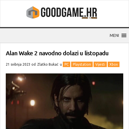
MENI
Alan Wake 2 navodno dolazi u listopadu
21 svibnja 2023 od
Zlatko Bukač
u
PC
Playstation
Vijesti
Xbox