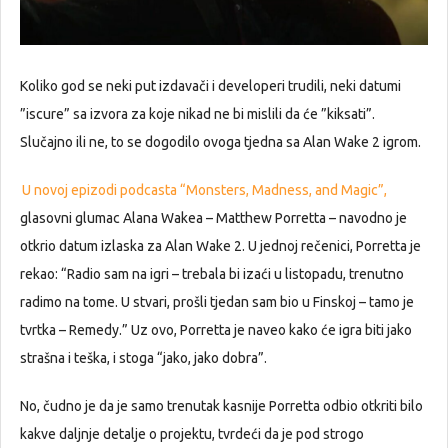
Koliko god se neki put izdavači i developeri trudili, neki datumi
”iscure” sa izvora za koje nikad ne bi mislili da će ”kiksati”.
Slučajno ili ne, to se dogodilo ovoga tjedna sa Alan Wake 2 igrom.
U novoj epizodi podcasta “Monsters, Madness, and Magic”,
glasovni glumac Alana Wakea – Matthew Porretta – navodno je
otkrio datum izlaska za Alan Wake 2. U jednoj rečenici, Porretta je
rekao: “Radio sam na igri – trebala bi izaći u listopadu, trenutno
radimo na tome. U stvari, prošli tjedan sam bio u Finskoj – tamo je
tvrtka – Remedy.” Uz ovo, Porretta je naveo kako će igra biti jako
strašna i teška, i stoga “jako, jako dobra”.
No, čudno je da je samo trenutak kasnije Porretta odbio otkriti bilo
kakve daljnje detalje o projektu, tvrdeći da je pod strogo