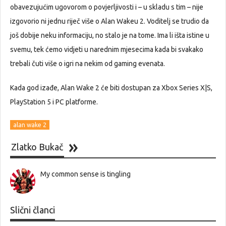
obavezujućim ugovorom o povjerljivosti i – u skladu s tim – nije
izgovorio ni jednu riječ više o Alan Wakeu 2. Voditelj se trudio da
još dobije neku informaciju, no stalo je na tome. Ima li išta istine u
svemu, tek ćemo vidjeti u narednim mjesecima kada bi svakako
trebali čuti više o igri na nekim od gaming evenata.
Kada god izađe, Alan Wake 2 će biti dostupan za Xbox Series X|S,
PlayStation 5 i PC platforme.
alan wake 2
Zlatko Bukač
My common sense is tingling
Slični članci