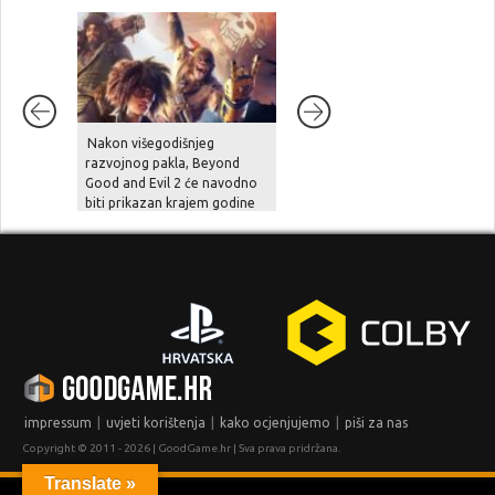
Nakon višegodišnjeg
Unutarnji problemi i
razvojnog pakla, Beyond
preopterećenje usporili su
Good and Evil 2 će navodno
Halo Studios, Halo 2 Remake
biti prikazan krajem godine
je pod znakom pitanja
|
|
|
impressum
uvjeti korištenja
kako ocjenjujemo
piši za nas
Copyright © 2011 - 2026 | GoodGame.hr | Sva prava pridržana.
Translate »