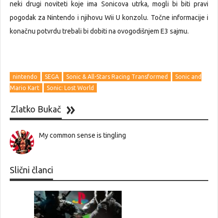
neki drugi noviteti koje ima Sonicova utrka, mogli bi biti pravi
pogodak za Nintendo i njihovu Wii U konzolu. Točne informacije i
konačnu potvrdu trebali bi dobiti na ovogodišnjem E3 sajmu.
nintendo
SEGA
Sonic & All-Stars Racing Transformed
Sonic and
Mario Kart
Sonic: Lost World
Zlatko Bukač
My common sense is tingling
Slični članci