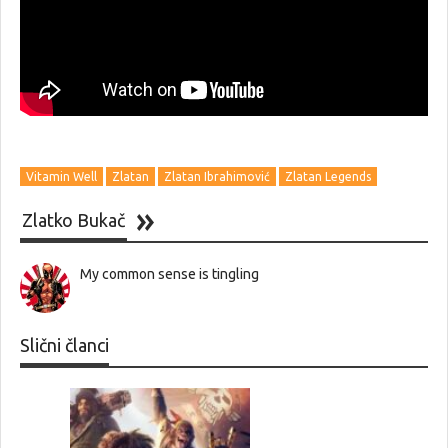
Vitamin Well
Zlatan
Zlatan Ibrahimović
Zlatan Legends
Zlatko Bukač
My common sense is tingling
Slični članci