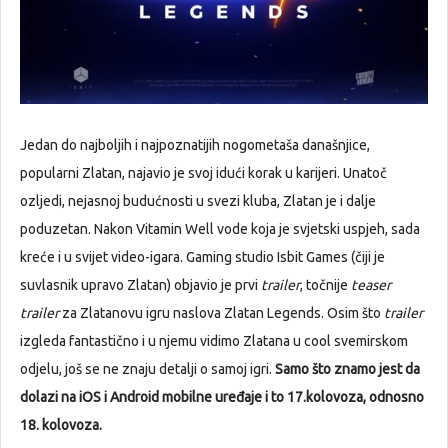
Jedan do najboljih i najpoznatijih nogometaša današnjice,
popularni Zlatan, najavio je svoj idući korak u karijeri. Unatoč
ozljedi, nejasnoj budućnosti u svezi kluba, Zlatan je i dalje
poduzetan. Nakon Vitamin Well vode koja je svjetski uspjeh, sada
kreće i u svijet video-igara. Gaming studio Isbit Games (čiji je
suvlasnik upravo Zlatan) objavio je prvi
trailer
, točnije
teaser
trailer
za Zlatanovu igru naslova Zlatan Legends. Osim što
trailer
izgleda fantastično i u njemu vidimo Zlatana u cool svemirskom
odjelu, još se ne znaju detalji o samoj igri.
Samo što znamo jest da
dolazi na iOS i Android mobilne uređaje i to 17.kolovoza, odnosno
18. kolovoza.