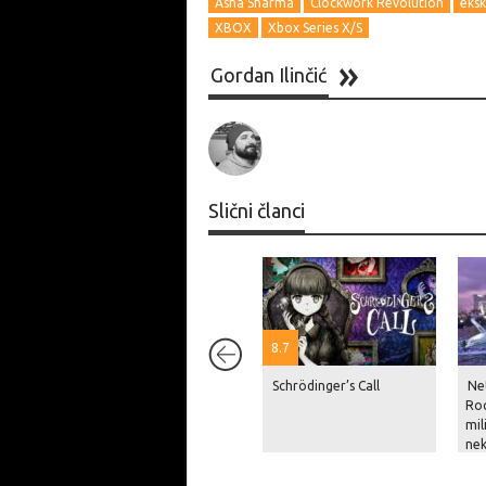
Asha Sharma
Clockwork Revolution
eksk
XBOX
Xbox Series X/S
Gordan Ilinčić
Slični članci
8.7
Schrödinger’s Call
Net
Roc
mil
nek
pri