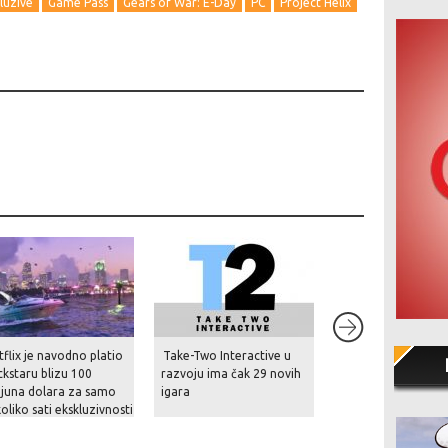
luzive
Game Pass
Gears of War: E-Day
PC
Project Helix
8.5
flix je navodno platio
Take-Two Interactive u
Kusan: City of Wol
kstaru blizu 100
razvoju ima čak 29 novih
ijuna dolara za samo
igara
oliko sati ekskluzivnosti
kaza GTA VI