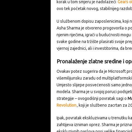
korak u tom smjeru je nadolazeći
Gears o
ovo tek početak novog, stabilnijeg razdobl
U službenom dopisu zaposlenicima, koji n
Asha Sharma je otvoreno progovorila o po
njenim riječima, igrači u budućnosti mogu 
svake godine na tržište plasirati svoje pr
vjernoj zajednici, ali i investitorima, da b
Pronalaženje zlatne sredine i op
Ovakav potez sugerira da je Microsoft pr
višemilijunsku zaradu od multiplatformskih
Umjesto slijepe posvećenosti samo jednoj
modela. Sharma je u svojoj poruci podsjeti
strategije – ovogodišnji povratak sagi o
Ma
Revolution
, koji je službeno zacrtan za 2
Ipak, povratak ekskluzivama u trenutku ka
zahtijeva izniman oprez. Sharma je prizna
ekskluzivnih naslova nosi velike financijsk