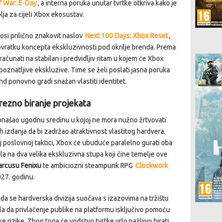
f War: E-Day
, a interna poruka unutar tvrtke otkriva kako je
ja za cijeli Xbox ekosustav.
osi prilično znakovit naslov
Next 100 Days: Xbox Reset
,
vratku koncepta ekskluzivnosti pod okrilje brenda. Prema
računati na stabilan i predvidljiv ritam u kojem će Xbox
epoznatljive ekskluzive. Time se želi poslati jasna poruka
rend ponovno gradi snažan vlastiti identitet.
rezno biranje projekata
onašao ugodnu sredinu u kojoj ne mora nužno žrtvovati
 izdanja da bi zadržao atraktivnost vlastitog hardvera.
 poslovnoj taktici, Xbox će ubuduće paralelno gurati oba
la na dva velika ekskluzivna stupa koji čine temelje ove
rcusu Fenixu
te ambiciozni steampunk RPG
Clockwork
027. godinu.
da se hardverska divizija suočava s izazovima na tržištu
la da privlačenje publike na platformu isključivo pomoću
e rizike. Zbog toga će vodstvo tvrtke vrlo pažljivo birati