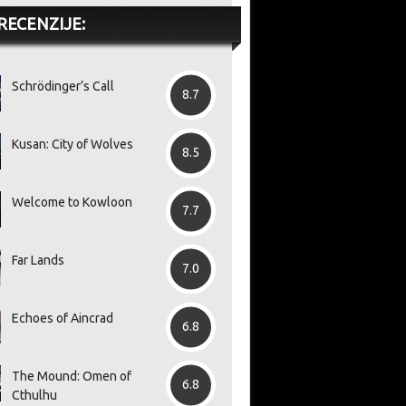
RECENZIJE:
Schrödinger’s Call
8.7
Kusan: City of Wolves
8.5
Welcome to Kowloon
7.7
Far Lands
7.0
Echoes of Aincrad
6.8
The Mound: Omen of
6.8
Cthulhu