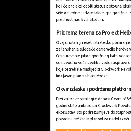
koji će projekti dobiti status potpune eks
više od jedne ili dvije takve igre godišnje.
prednost nad kvantitetom.
Priprema terena za Project Heli
Ovaj unutarnji reset i strateško planiranje 
za lansiranje sljedeće generacije hardve
Osiguravanje jakog godišnjeg kataloga iga
se navodno već naveliko vode rasprave o 
koje bi trebale naslijediti Clockwork Rev
ima jasan plan za budućnost.
Okvir izlaska i podržane platfor
Prvi val nove strategije donosi Gears of W
godini stiže ambiciozni Clockwork Revolu
ekosustav, što podrazumijeva dostupnost
pozadini već kroje planovi za nadolazeću