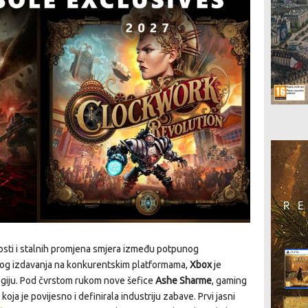
osti i stalnih promjena smjera između potpunog
hovog izdavanja na konkurentskim platformama,
Xbox
je
giju. Pod čvrstom rukom nove šefice
Ashe Sharme
, gaming
oja je povijesno i definirala industriju zabave. Prvi jasni