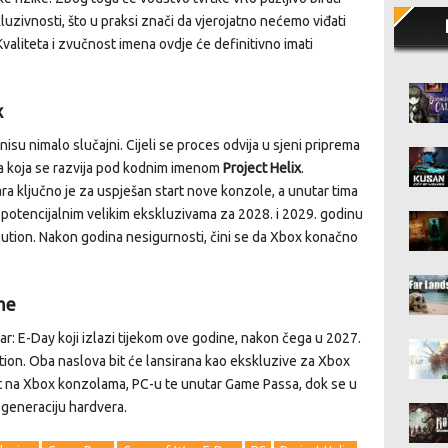
kluzivnosti, što u praksi znači da vjerojatno nećemo viđati
 Kvaliteta i zvučnost imena ovdje će definitivno imati
x
nisu nimalo slučajni. Cijeli se proces odvija u sjeni priprema
ra koja se razvija pod kodnim imenom
Project Helix
.
ra ključno je za uspješan start nove konzole, a unutar tima
potencijalnim velikim ekskluzivama za 2028. i 2029. godinu
olution. Nakon godina nesigurnosti, čini se da Xbox konačno
me
ar: E-Day koji izlazi tijekom ove godine, nakon čega u 2027.
tion. Oba naslova bit će lansirana kao ekskluzive za Xbox
 na Xbox konzolama, PC-u te unutar Game Passa, dok se u
 generaciju hardvera.