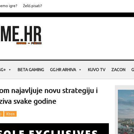
jemo igre?
Želiš pisati?
GG+
BETA GAMING
GG.HR ARHIVA
KUVO TV
ZACON
G
m najavljuje novu strategiju i
ziva svake godine
ti
Xbox