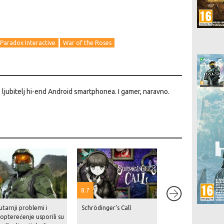
Paradox Interactive
War of the Roses
o ljubitelj hi-end Android smartphonea. I gamer, naravno.
8.7
tarnji problemi i
Schrödinger’s Call
Netflix je navodno
opterećenje usporili su
Rockstaru blizu 10