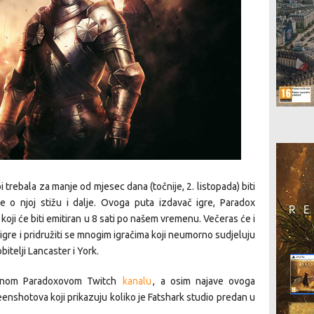
 trebala za manje od mjesec dana (točnije, 2. listopada) biti
e o njoj stižu i dalje. Ovoga puta izdavač igre, Paradox
 koji će biti emitiran u 8 sati po našem vremenu. Večeras će i
e igre i pridružiti se mnogim igračima koji neumorno sudjeluju
itelji Lancaster i York.
žbenom Paradoxovom Twitch
kanalu
, a osim najave ovoga
eenshotova koji prikazuju koliko je Fatshark studio predan u