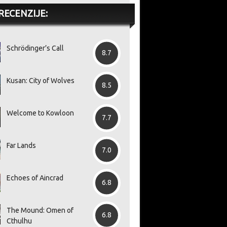
 samo
igara
pr
uzivnosti
V 
RECENZIJE:
Schrödinger’s Call
8.7
Kusan: City of Wolves
8.5
Welcome to Kowloon
7.7
Far Lands
7.0
Echoes of Aincrad
6.8
The Mound: Omen of
6.8
Cthulhu