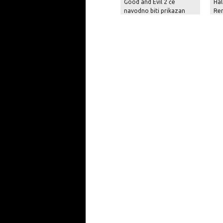
Good and Evil 2 će
Hal
navodno biti prikazan
Re
krajem godine
pit