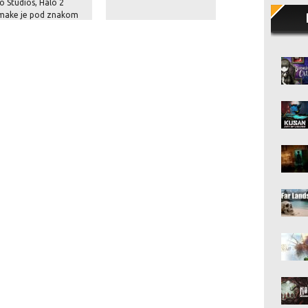
o Studios, Halo 2
milijuna dolara za
make je pod znakom
nekoliko sati ekskl
anja
prikaza GTA VI