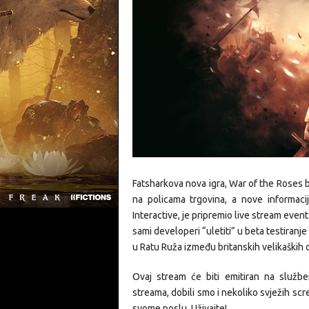
Fatsharkova nova igra, War of the Roses bi
na policama trgovina, a nove informacij
Interactive, je pripremio live stream event
sami developeri “uletiti” u beta testiranj
u Ratu Ruža između britanskih velikaških ob
Ovaj stream će biti emitiran na slu
streama, dobili smo i nekoliko svježih scr
svome poslu. Uživajte!