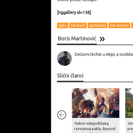
[nggallery id=158]
beta
Fatshark
gameplay
live stream
Boris Martinović
Dežurni techie u ekipi, a osobit
Slični članci
Nakon višegodišnjeg
Unu
razvojnog pakla, Beyond
pre