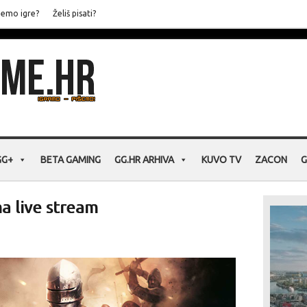
jemo igre?
Želiš pisati?
GG+
BETA GAMING
GG.HR ARHIVA
KUVO TV
ZACON
G
a live stream