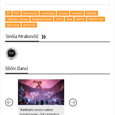
PC
PS3
Recenzija
recenzije
review
reviews
telltale
Telltale Games
Walking Dead
x360
xbla
XBOX
XBOX 360
xbox live
xbox360
Siniša Mrakovčić
Slični članci
Radikalni rezovi nakon
Ghost Recon Wildlands je
privatizacije – EA razmatra
stigao na aktualne platforme,