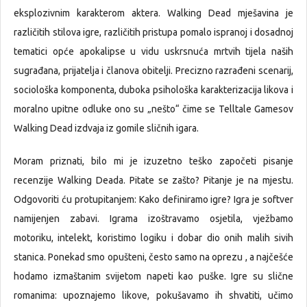
eksplozivnim karakterom aktera. Walking Dead mješavina je
različitih stilova igre, različitih pristupa pomalo ispranoj i dosadnoj
tematici opće apokalipse u vidu uskrsnuća mrtvih tijela naših
sugrađana, prijatelja i članova obitelji. Precizno razrađeni scenarij,
sociološka komponenta, duboka psihološka karakterizacija likova i
moralno upitne odluke ono su „nešto“ čime se Telltale Gamesov
Walking Dead izdvaja iz gomile sličnih igara.
Moram priznati, bilo mi je izuzetno teško započeti pisanje
recenzije Walking Deada. Pitate se zašto? Pitanje je na mjestu.
Odgovoriti ću protupitanjem: Kako definiramo igre? Igra je softver
namijenjen zabavi. Igrama izoštravamo osjetila, vježbamo
motoriku, intelekt, koristimo logiku i dobar dio onih malih sivih
stanica. Ponekad smo opušteni, često samo na oprezu , a najčešće
hodamo izmaštanim svijetom napeti kao puške. Igre su slične
romanima: upoznajemo likove, pokušavamo ih shvatiti, učimo