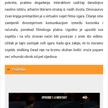
pokrete, pratimo događanja. Interaktivni sadržaji današnjice
nasilno istišću arhaični literarni izražaj iz naših života. Dinosaurus
zvan knjiga premješten je u virtualni svijet filma i igara. Čitanje smo
zamijenili dvosmjernom komunikacijom između korisnika i
računala, ponekad filmskoga platna. Ugodno je uposliti sva
osjetila i na vrlo izravan način biti povezan s onim što vidimo.
Užitak je tajni sastojak svih igara. Kada igra zakipi, mi to moramo
osjetiti. Walking Dead nije na brzinu skuhan kotlić vruće popare
već vrhunski obrok od pet sljedova.
Poglavlja