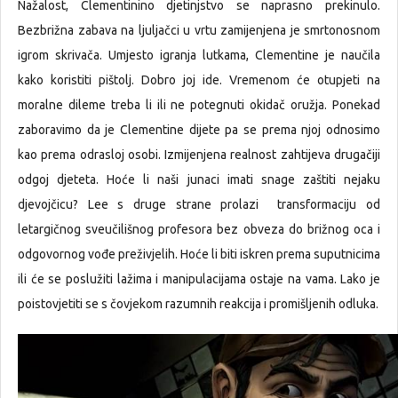
Nažalost, Clementinino djetinjstvo se naprasno prekinulo.
Bezbrižna zabava na ljuljačci u vrtu zamijenjena je smrtonosnom
igrom skrivača. Umjesto igranja lutkama, Clementine je naučila
kako koristiti pištolj. Dobro joj ide. Vremenom će otupjeti na
moralne dileme treba li ili ne potegnuti okidač oružja. Ponekad
zaboravimo da je Clementine dijete pa se prema njoj odnosimo
kao prema odrasloj osobi. Izmijenjena realnost zahtijeva drugačiji
odgoj djeteta. Hoće li naši junaci imati snage zaštiti nejaku
djevojčicu? Lee s druge strane prolazi transformaciju od
letargičnog sveučilišnog profesora bez obveza do brižnog oca i
odgovornog vođe preživjelih. Hoće li biti iskren prema suputnicima
ili će se poslužiti lažima i manipulacijama ostaje na vama. Lako je
poistovjetiti se s čovjekom razumnih reakcija i promišljenih odluka.