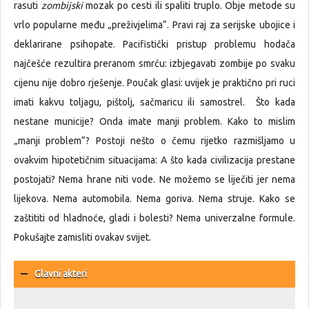
rasuti
zombijski
mozak po cesti ili spaliti truplo. Obje metode su
vrlo popularne među „preživjelima“. Pravi raj za serijske ubojice i
deklarirane psihopate. Pacifistički pristup problemu hodača
najčešće rezultira preranom smrću: izbjegavati zombije po svaku
cijenu nije dobro rješenje. Poučak glasi: uvijek je praktično pri ruci
imati kakvu toljagu, pištolj, sačmaricu ili samostrel. Što kada
nestane municije? Onda imate manji problem. Kako to mislim
„manji problem“? Postoji nešto o čemu rijetko razmišljamo u
ovakvim hipotetičnim situacijama: A što kada civilizacija prestane
postojati? Nema hrane niti vode. Ne možemo se liječiti jer nema
lijekova. Nema automobila. Nema goriva. Nema struje. Kako se
zaštititi od hladnoće, gladi i bolesti? Nema univerzalne formule.
Pokušajte zamisliti ovakav svijet.
Glavni akteri