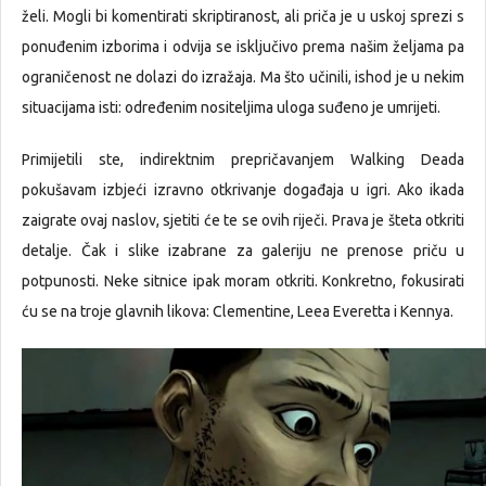
želi. Mogli bi komentirati skriptiranost, ali priča je u uskoj sprezi s
ponuđenim izborima i odvija se isključivo prema našim željama pa
ograničenost ne dolazi do izražaja. Ma što učinili, ishod je u nekim
situacijama isti: određenim nositeljima uloga suđeno je umrijeti.
Primijetili ste, indirektnim prepričavanjem Walking Deada
pokušavam izbjeći izravno otkrivanje događaja u igri. Ako ikada
zaigrate ovaj naslov, sjetiti će te se ovih riječi. Prava je šteta otkriti
detalje. Čak i slike izabrane za galeriju ne prenose priču u
potpunosti. Neke sitnice ipak moram otkriti. Konkretno, fokusirati
ću se na troje glavnih likova: Clementine, Leea Everetta i Kennya.