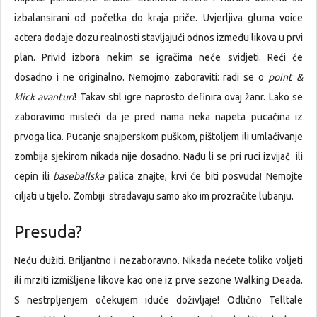
izbalansirani od početka do kraja priče. Uvjerljiva gluma voice
actera dodaje dozu realnosti stavljajući odnos između likova u prvi
plan. Privid izbora nekim se igračima neće svidjeti. Reći će
dosadno i ne originalno. Nemojmo zaboraviti: radi se o
point &
klick avanturi
! Takav stil igre naprosto definira ovaj žanr. Lako se
zaboravimo misleći da je pred nama neka napeta pucačina iz
prvoga lica. Pucanje snajperskom puškom, pištoljem ili umlaćivanje
zombija sjekirom nikada nije dosadno. Nađu li se pri ruci izvijač ili
cepin ili
baseballska
palica znajte, krvi će biti posvuda! Nemojte
ciljati u tijelo. Zombiji stradavaju samo ako im prozračite lubanju.
Presuda?
Neću dužiti. Briljantno i nezaboravno. Nikada nećete toliko voljeti
ili mrziti izmišljene likove kao one iz prve sezone Walking Deada.
S nestrpljenjem očekujem iduće doživljaje! Odlično Telltale