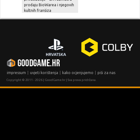
prodaju BioWarea i njegovih
zajedno sa besplatnom
kultnih franšiza
nadogradnjom, novom pričo
i naprednim opcijama
|
|
|
impressum
uvjeti korištenja
kako ocjenjujemo
piši za nas
Copyright © 2011 - 2026 | GoodGame.hr | Sva prava pridržana.