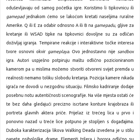
oduševljavaju od samog početka igre. Koristimo li tipkovnicu ili
gamepad
jednakom ćemo se lakoćom kretati naseljima ruralne
Amerike. Q ili E za odabir odnosno A ili B na
gamepadu
, gljive za
kretanje ili WSAD tipke na tipkovnici dovoljne su za odličan
doživljaj igranja. Tempirane reakcije i interaktivne točke interesa
tvore osnovni okvir
gameplaya
. Ovo jednostavno nije
sandbox
igra. Autori uspješno potpiruju maštu odlično pozicioniranom
kamerom pa u mislima možemo stvoriti otvoreni svijet premda u
realnosti nemamo toliku slobodu kretanja. Pozicija kamere nikada
igrača ne dovodi u nezgodnu situaciju. Filmsko kadriranje dodaje
posebnu notu autentičnosti scenografije. Na više mjesta ostati će
te bez daha gledajući precizno iscrtane konture krajobraza ili
portreta glavnih aktera priče. Prijelaz iz trećeg lica u prvo i
ponovno nazad u treće lice potpuno je stopljen s događajima.
Duboka karakterizacija likova Walking Deada izvedena je u stilu
napete psihološke drame. Elementi trilera i horora odlično su