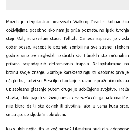
Možda je degutantno povezivati Walking Dead s kulinarskim
doživljajima, posebno ako nam je priča poznata, no ipak, tvrdnja
stoji. Mali, nerazvikani studio Telltale Gamesa napravio je vraški
dobar posao. Recept je poznat: zombiji na sve strane! Tijekom
godina smo se nagledali različitih što filmskih što računalnih
prikaza raspadajućih deformiranih trupala. Rekapitulirajmo na
brzinu svoje znanje. Zombije karakteriziraju tri osobine: prva je
očigledna, mrtvi su. Besciljno hodanje s ravno ispruženim rukama
uz sablasno glasanje putem drugo je uobičajeno svojstvo. Treća
stavka, dokopaju li se živog mesa,
raščerečiti
će ga na komadiće.
Nije bitno da li ste čovjek ili životinja, ako u vama kuca srce,
smatrajte se sljedećim obrokom.
Kako ubiti nešto što je već mrtvo? Literatura nudi dva odgovora: