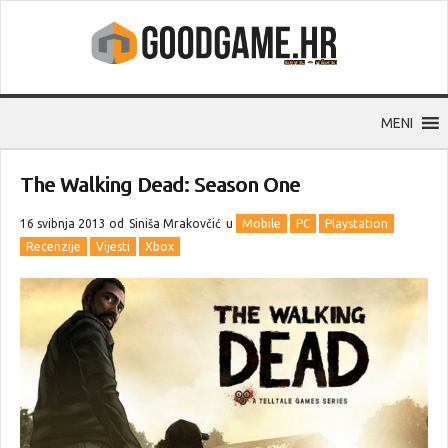
MENI
The Walking Dead: Season One
16 svibnja 2013 od
Siniša Mrakovčić
u
Mobile
PC
Playstation
Recenzije
Vijesti
Xbox