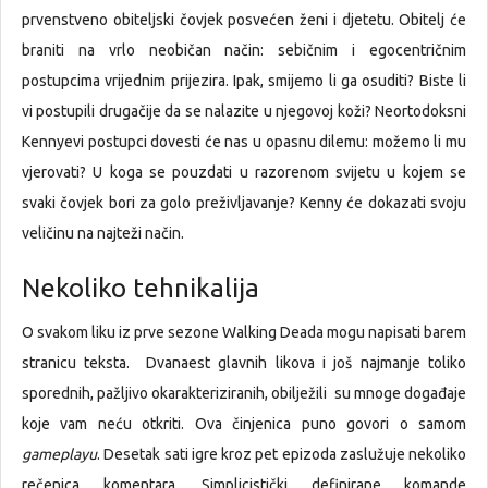
prvenstveno obiteljski čovjek posvećen ženi i djetetu. Obitelj će
braniti na vrlo neobičan način: sebičnim i egocentričnim
postupcima vrijednim prijezira. Ipak, smijemo li ga osuditi? Biste li
vi postupili drugačije da se nalazite u njegovoj koži? Neortodoksni
Kennyevi postupci dovesti će nas u opasnu dilemu: možemo li mu
vjerovati? U koga se pouzdati u razorenom svijetu u kojem se
svaki čovjek bori za golo preživljavanje? Kenny će dokazati svoju
veličinu na najteži način.
Nekoliko tehnikalija
O svakom liku iz prve sezone Walking Deada mogu napisati barem
stranicu teksta. Dvanaest glavnih likova i još najmanje toliko
sporednih, pažljivo okarakteriziranih, obilježili su mnoge događaje
koje vam neću otkriti. Ova činjenica puno govori o samom
gameplayu
. Desetak sati igre kroz pet epizoda zaslužuje nekoliko
rečenica komentara. Simplicistički definirane komande