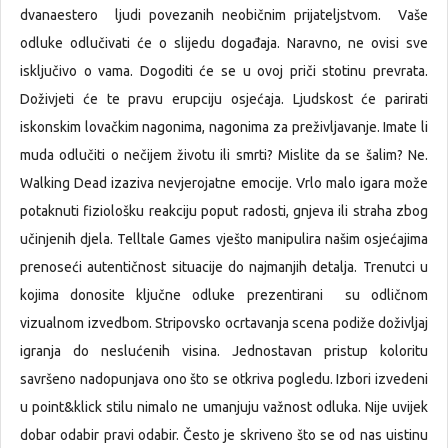
dvanaestero ljudi povezanih neobičnim prijateljstvom. Vaše
odluke odlučivati će o slijedu događaja. Naravno, ne ovisi sve
isključivo o vama. Dogoditi će se u ovoj priči stotinu prevrata.
Doživjeti će te pravu erupciju osjećaja. Ljudskost će parirati
iskonskim lovačkim nagonima, nagonima za preživljavanje. Imate li
muda odlučiti o nečijem životu ili smrti? Mislite da se šalim? Ne.
Walking Dead izaziva nevjerojatne emocije. Vrlo malo igara može
potaknuti fiziološku reakciju poput radosti, gnjeva ili straha zbog
učinjenih djela. Telltale Games vješto manipulira našim osjećajima
prenoseći autentičnost situacije do najmanjih detalja. Trenutci u
kojima donosite ključne odluke prezentirani su odličnom
vizualnom izvedbom. Stripovsko ocrtavanja scena podiže doživljaj
igranja do neslućenih visina. Jednostavan pristup koloritu
savršeno nadopunjava ono što se otkriva pogledu. Izbori izvedeni
u point&klick stilu nimalo ne umanjuju važnost odluka. Nije uvijek
dobar odabir pravi odabir. Često je skriveno što se od nas uistinu