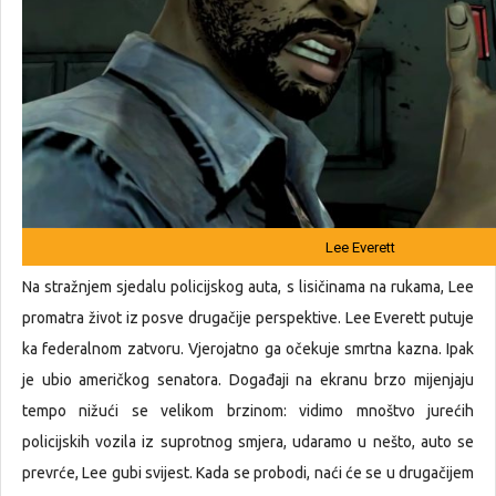
Lee Everett
Na stražnjem sjedalu policijskog auta, s lisičinama na rukama, Lee
promatra život iz posve drugačije perspektive. Lee Everett putuje
ka federalnom zatvoru. Vjerojatno ga očekuje smrtna kazna. Ipak
je ubio američkog senatora. Događaji na ekranu brzo mijenjaju
tempo nižući se velikom brzinom: vidimo mnoštvo jurećih
policijskih vozila iz suprotnog smjera, udaramo u nešto, auto se
prevrće, Lee gubi svijest. Kada se probodi, naći će se u drugačijem