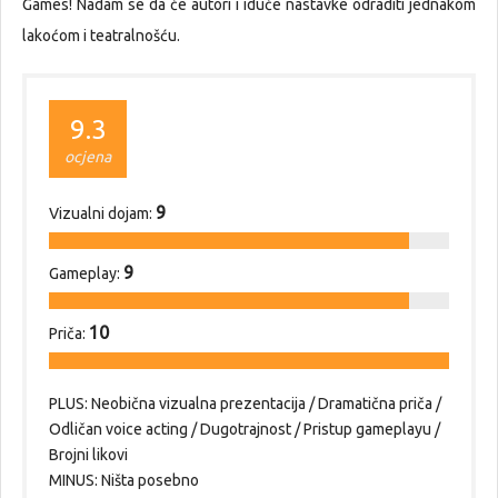
Games! Nadam se da će autori i iduće nastavke odraditi jednakom
lakoćom i teatralnošću.
9.3
ocjena
9
Vizualni dojam:
9
Gameplay:
10
Priča:
PLUS: Neobična vizualna prezentacija / Dramatična priča /
Odličan voice acting / Dugotrajnost / Pristup gameplayu /
Brojni likovi
MINUS: Ništa posebno