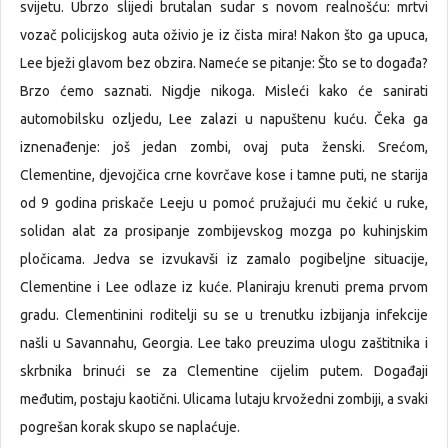
svijetu. Ubrzo slijedi brutalan sudar s novom realnošću: mrtvi
vozač policijskog auta oživio je iz čista mira! Nakon što ga upuca,
Lee bježi glavom bez obzira. Nameće se pitanje: Što se to događa?
Brzo ćemo saznati. Nigdje nikoga. Misleći kako će sanirati
automobilsku ozljedu, Lee zalazi u napuštenu kuću. Čeka ga
iznenađenje: još jedan zombi, ovaj puta ženski. Srećom,
Clementine, djevojčica crne kovrčave kose i tamne puti, ne starija
od 9 godina priskače Leeju u pomoć pružajući mu čekić u ruke,
solidan alat za prosipanje zombijevskog mozga po kuhinjskim
pločicama. Jedva se izvukavši iz zamalo pogibeljne situacije,
Clementine i Lee odlaze iz kuće. Planiraju krenuti prema prvom
gradu. Clementinini roditelji su se u trenutku izbijanja infekcije
našli u Savannahu, Georgia. Lee tako preuzima ulogu zaštitnika i
skrbnika brinući se za Clementine cijelim putem. Događaji
međutim, postaju kaotični. Ulicama lutaju krvožedni zombiji, a svaki
pogrešan korak skupo se naplaćuje.