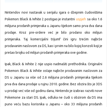
Nintendov novi nastavak u serijalu igara o džepnim čudovištima
Pokemon: Black & White 2 postigao je instantni
uspjeh
sa oko 1.6
milijuna prodanih primjeraka u Japanu tijekom samo prva dva dana
prodaje. Kroz pre-ordere već je bilo prodano oko milijun
primjeraka. Taj komercijalni trijumf čini igru trećim najbrže
prodavanim naslovom za DS, kao i prvim na bilo kojoj konzoli koji je
prešao brojku od milijun prodanih primjeraka ove godine.
Ipak, Black & White 2 nije uspio nadmašiti prethodnika. Originalni
Pokemon: Black & White ostaje najbrže prodavanim naslovom za
DS u Japanu sa više od 2.6 milijuna prodanih primjeraka tijekom
prva dva dana prodaje u rujnu 2010. godine. Bez obzira što je 3DS
u prodaji već više od godinu dana, Nintendo je izabrao razviti nove
Pokemone za stari DS. Ipak, odluka ne čudi s obzirom da DS ima
puno veću bazu korisnika u Japanu – oko 33 milijuna prodanih