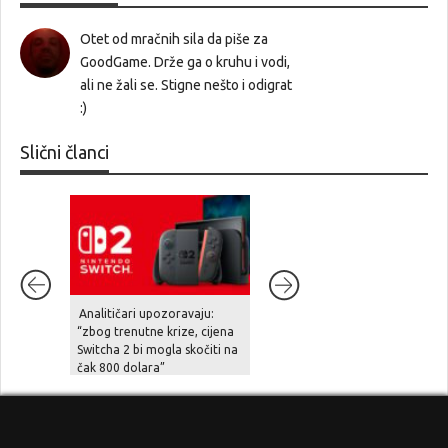
Otet od mračnih sila da piše za
GoodGame. Drže ga o kruhu i vodi,
ali ne žali se. Stigne nešto i odigrat
:)
Slični članci
Analitičari upozoravaju:
Diablo IV stiže na Nintendo
“zbog trenutne krize, cijena
Switch 2 već u rujnu
Switcha 2 bi mogla skočiti na
čak 800 dolara”