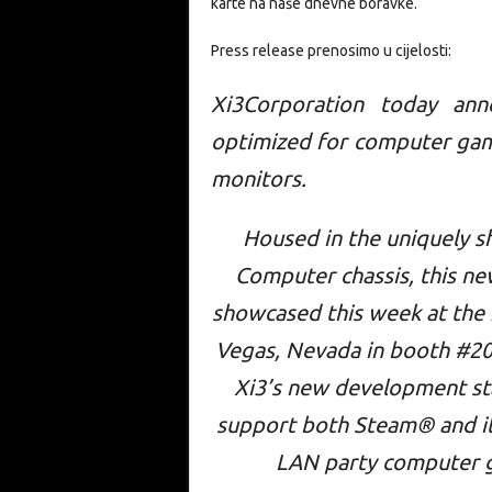
karte na naše dnevne boravke.
Press release prenosimo u cijelosti:
Xi3Corporation today an
optimized for computer game
monitors.
Housed in the uniquely s
Computer chassis, this n
showcased this week at the 
Vegas, Nevada in booth #20
Xi3’s new development sta
support both Steam® and it
LAN party computer g