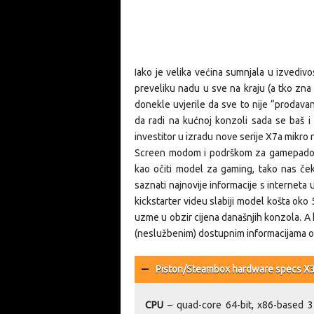
Iako je velika većina sumnjala u izvedivos
preveliku nadu u sve na kraju (a tko zna u
donekle uvjerile da sve to nije “prodava
da radi na kućnoj konzoli sada se baš i
investitor u izradu nove serije X7a mikro
Screen modom i podrškom za gamepadov
kao očiti model za gaming, tako nas če
saznati najnovije informacije s interneta 
kickstarter videu slabiji model košta oko
uzme u obzir cijena današnjih konzola. A
(neslužbenim) dostupnim informacijama o
Piston/Steambox hardware specs X3a (s
CPU
– quad-core 64-bit, x86-based 