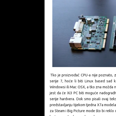
Tko je proizvođač CPU-a nije poznato
serije 7, hoće li biti Linux based sad 
Windowsi ili Mac OSX, a tko zna možda n
jest da će Xi3 PC biti moguće nadograđi
serije hardvera. Dok smo pisali ovaj tek
predstavljanju tijekom tjedna X7a modela
za Steam i Big Picture mode što bi reklo