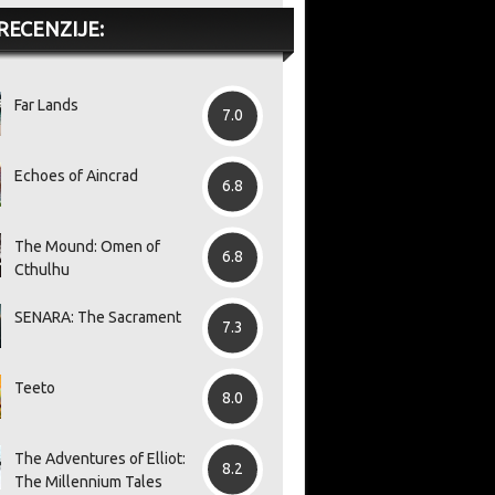
RECENZIJE:
Far Lands
7.0
Echoes of Aincrad
6.8
The Mound: Omen of
6.8
Cthulhu
SENARA: The Sacrament
7.3
Teeto
8.0
The Adventures of Elliot:
8.2
The Millennium Tales