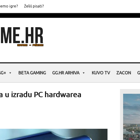
jemo igre?
Želiš pisati?
GG+
BETA GAMING
GG.HR ARHIVA
KUVO TV
ZACON
G
ra u izradu PC hardwarea