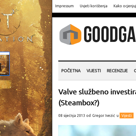
Impressum
Uvjeti korištenja
Kako ocjenju
POČETNA
VIJESTI
RECENZIJE
Valve službeno investi
(Steambox?)
08 siječnja 2013 od
Gregor Ivezić
u
Vijesti