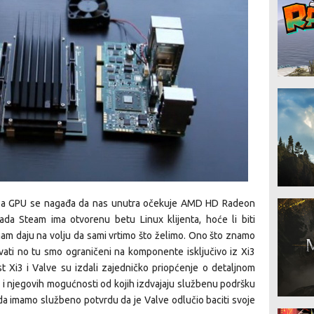
, za GPU se nagađa da nas unutra očekuje AMD HD Radeon
kada Steam ima otvorenu betu Linux klijenta, hoće li biti
am daju na volju da sami vrtimo što želimo. Ono što znamo
vati no tu smo ograničeni na komponente isključivo iz Xi3
st Xi3 i Valve su izdali zajedničko priopćenje o detaljnom
 i njegovih mogućnosti od kojih izdvajaju službenu podršku
 da imamo službeno potvrdu da je Valve odlučio baciti svoje