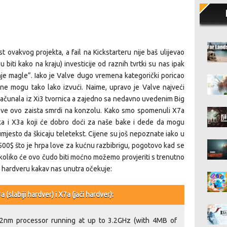
t ovakvog projekta, a fail na Kickstarteru nije baš ulijevao
 biti kako na kraju) investicije od raznih tvrtki su nas ipak
nje magle”. Iako je Valve dugo vremena kategorički poricao
 ne mogu tako lako izvući. Naime, upravo je Valve najveći
 računala iz Xi3 tvornica a zajedno sa nedavno uvedenim Big
e ovo zaista smrdi na konzolu. Kako smo spomenuli X7a
ka i X3a koji će dobro doći za naše bake i dede da mogu
umjesto da škicaju teletekst. Cijene su još nepoznate iako u
 500$ što je hrpa love za kućnu razbibrigu, pogotovo kad se
 koliko će ovo čudo biti moćno možemo provjeriti s trenutno
 hardveru kakav nas unutra očekuje:
labiji hardver) i X7a (jači hardver):
32nm processor running at up to 3.2GHz (with 4MB of