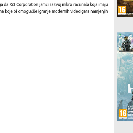
 toga da Xi3 Corporation jamči razvoj mikro računala koja imaju
 koje bi omogućile igranje modernih videoigara namjenjih