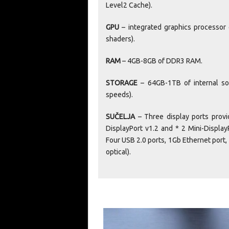
Level2 Cache).
GPU
– integrated graphics processor 
shaders).
RAM
– 4GB-8GB of DDR3 RAM.
STORAGE
– 64GB-1TB of internal so
speeds).
SUČELJA
– Three display ports prov
DisplayPort v1.2 and * 2 Mini-Display
Four USB 2.0 ports, 1Gb Ethernet port,
optical).