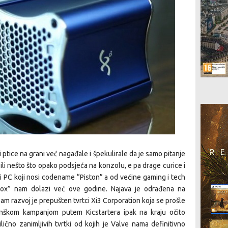
i ptice na grani već nagađale i špekulirale da je samo pitanje
li nešto što opako podsjeća na konzolu, e pa drage curice i
ini PC koji nosi codename “Piston” a od većine gaming i tech
ox” nam dolazi već ove godine. Najava je odrađena na
m razvoj je prepušten tvrtci Xi3 Corporation koja se prošle
nškom kampanjom putem Kicstartera ipak na kraju očito
ilično zanimljivih tvrtki od kojih je Valve nama definitivno