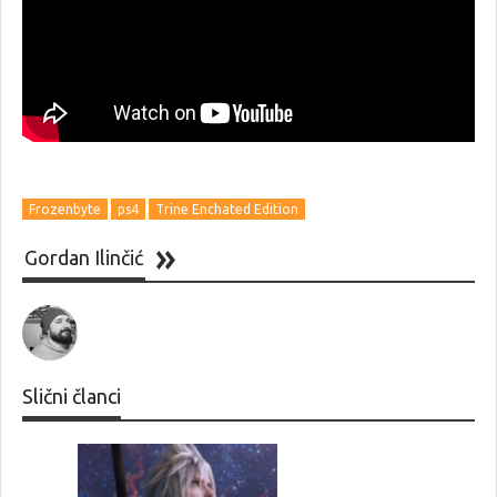
Frozenbyte
ps4
Trine Enchated Edition
Gordan Ilinčić
Slični članci