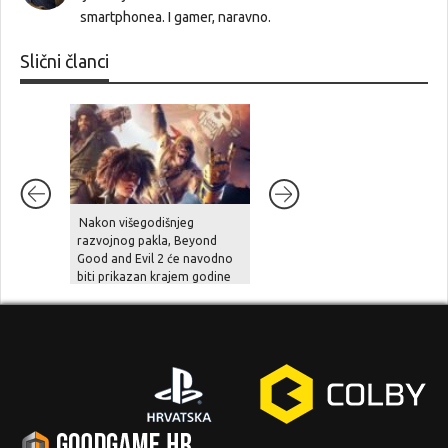
smartphonea. I gamer, naravno.
Slični članci
Nakon višegodišnjeg
Unutarnji problemi i
razvojnog pakla, Beyond
preopterećenje usporili su
Good and Evil 2 će navodno
Halo Studios, Halo 2 Remake
biti prikazan krajem godine
je pod znakom pitanja