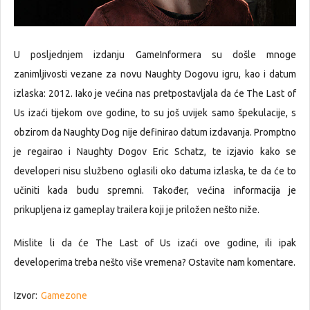
U posljednjem izdanju GameInformera su došle mnoge
zanimljivosti vezane za novu Naughty Dogovu igru, kao i datum
izlaska: 2012. Iako je većina nas pretpostavljala da će The Last of
Us izaći tijekom ove godine, to su još uvijek samo špekulacije, s
obzirom da Naughty Dog nije definirao datum izdavanja. Promptno
je regairao i Naughty Dogov Eric Schatz, te izjavio kako se
developeri nisu službeno oglasili oko datuma izlaska, te da će to
učiniti kada budu spremni. Također, većina informacija je
prikupljena iz gameplay trailera koji je priložen nešto niže.
Mislite li da će The Last of Us izaći ove godine, ili ipak
developerima treba nešto više vremena? Ostavite nam komentare.
Izvor:
Gamezone