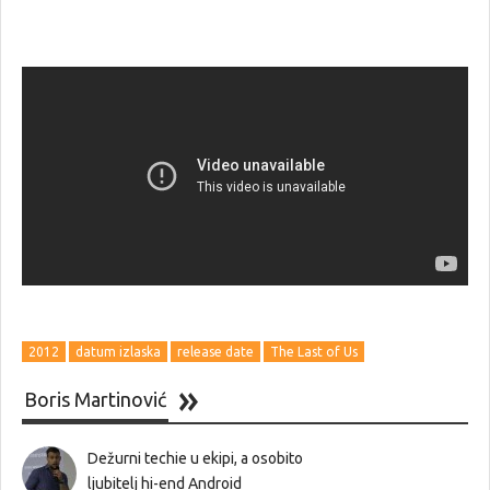
2012
datum izlaska
release date
The Last of Us
Boris Martinović
Dežurni techie u ekipi, a osobito
ljubitelj hi-end Android