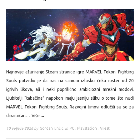
Najnovije ažuriranje Steam stranice igre MARVEL Tokon: Fighting
Souls potvrdio je da nas na samom izlasku čeka roster od 20
igrivih likova, ali i neki poprilično ambiciozni mrežni modovi.
Ljubitelji “tabačina” napokon imaju jasniju sliku o tome što nudi
MARVEL Tokon: Fighting Souls. Razvojni timovi odlučili su se za
dinamičan…
Više →
10 veljače 2026 by
Gordan Ilinčić
in
PC
,
Playstation
,
Vijesti