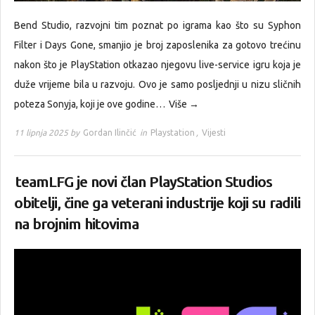
Bend Studio, razvojni tim poznat po igrama kao što su Syphon
Filter i Days Gone, smanjio je broj zaposlenika za gotovo trećinu
nakon što je PlayStation otkazao njegovu live-service igru koja je
duže vrijeme bila u razvoju. Ovo je samo posljednji u nizu sličnih
poteza Sonyja, koji je ove godine…
Više →
11 lipnja 2025 by
Gordan Ilinčić
in
Playstation
,
Vijesti
teamLFG je novi član PlayStation Studios
obitelji, čine ga veterani industrije koji su radili
na brojnim hitovima