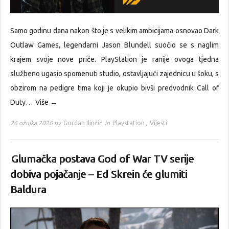
Samo godinu dana nakon što je s velikim ambicijama osnovao Dark
Outlaw Games, legendarni Jason Blundell suočio se s naglim
krajem svoje nove priče. PlayStation je ranije ovoga tjedna
službeno ugasio spomenuti studio, ostavljajući zajednicu u šoku, s
obzirom na pedigre tima koji je okupio bivši predvodnik Call of
Duty…
Više →
26 ožujka 2026 by
Gordan Ilinčić
in
Playstation
,
Vijesti
Glumačka postava God of War TV serije
dobiva pojačanje – Ed Skrein će glumiti
Baldura