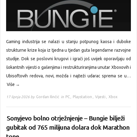
Gaming industrija se nalazi u stanju potpunog kaosa i duboke
strukturne krize koja iz tjedna u tjedan guta legendarne razvojne
studije. Dok se poslovni krugovi i igrači još uvijek oporavljaju od
šokantnih vijesti o gašenjima i restrukturiranjima unutar Xboxovih i
Ubisoftovih redova, novi, možda i najteži udarac sprema se u…
Više →
17 lipnja 2026 by
Gordan Ilinčić
in
PC
,
Playstation
,
Vijesti
,
Xbox
Sonyjevo bolno otrježnjenje – Bungie bilježi
gubitak od 765 milijuna dolara dok Marathon
tone