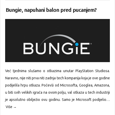
Bungie, napuhani balon pred pucanjem?
Već tjednima slušamo o otkazima unutar PlayStation Studiosa.
Naravno, nije niti prva niti zadnja tech kompanija koja je ove godine
podijelila hrpu otkaza. Počevši od Microsofta, Googlea, Amazona,
u biti svih velikih igrača na ovom polju, val otkaza u tech industriji
je apsolutno obilježio ovu godinu. Samo je Microsoft podijelio…
Više →