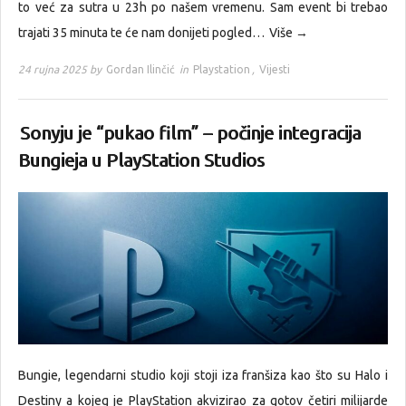
to već za sutra u 23h po našem vremenu. Sam event bi trebao
trajati 35 minuta te će nam donijeti pogled…
Više →
24 rujna 2025 by
Gordan Ilinčić
in
Playstation
,
Vijesti
Sonyju je “pukao film” – počinje integracija
Bungieja u PlayStation Studios
Bungie, legendarni studio koji stoji iza franšiza kao što su Halo i
Destiny a kojeg je PlayStation akvizirao za gotov četiri milijarde