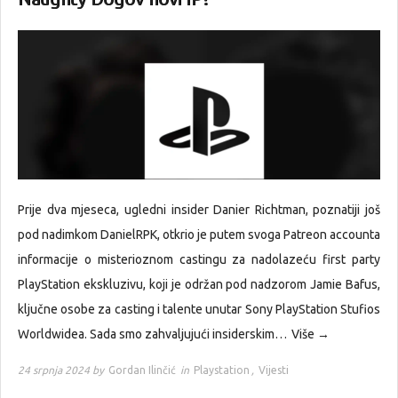
Prije dva mjeseca, ugledni insider Danier Richtman, poznatiji još
pod nadimkom DanielRPK, otkrio je putem svoga Patreon accounta
informacije o misterioznom castingu za nadolazeću first party
PlayStation ekskluzivu, koji je održan pod nadzorom Jamie Bafus,
ključne osobe za casting i talente unutar Sony PlayStation Stufios
Worldwidea. Sada smo zahvaljujući insiderskim…
Više →
24 srpnja 2024 by
Gordan Ilinčić
in
Playstation
,
Vijesti