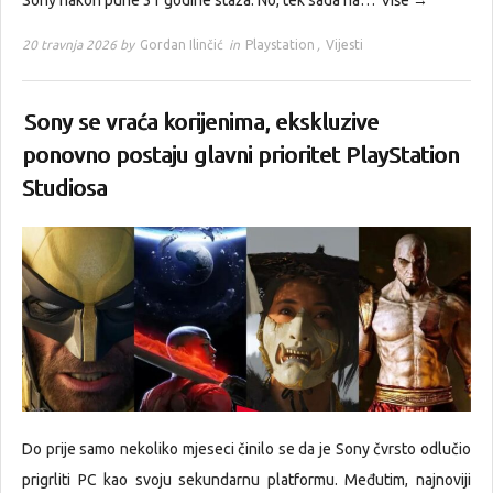
Sony nakon pune 31 godine staža. No, tek sada na…
Više →
20 travnja 2026 by
Gordan Ilinčić
in
Playstation
,
Vijesti
Sony se vraća korijenima, ekskluzive
ponovno postaju glavni prioritet PlayStation
Studiosa
Do prije samo nekoliko mjeseci činilo se da je Sony čvrsto odlučio
prigrliti PC kao svoju sekundarnu platformu. Međutim, najnoviji