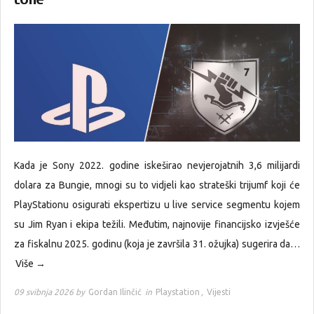
Kada je Sony 2022. godine iskeširao nevjerojatnih 3,6 milijardi
dolara za Bungie, mnogi su to vidjeli kao strateški trijumf koji će
PlayStationu osigurati ekspertizu u live service segmentu kojem
su Jim Ryan i ekipa težili. Međutim, najnovije financijsko izvješće
za fiskalnu 2025. godinu (koja je završila 31. ožujka) sugerira da…
Više →
09 svibnja 2026 by
Gordan Ilinčić
in
Playstation
,
Vijesti