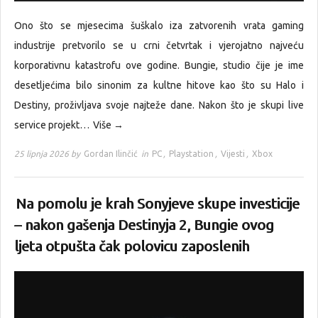
Ono što se mjesecima šuškalo iza zatvorenih vrata gaming
industrije pretvorilo se u crni četvrtak i vjerojatno najveću
korporativnu katastrofu ove godine. Bungie, studio čije je ime
desetljećima bilo sinonim za kultne hitove kao što su Halo i
Destiny, proživljava svoje najteže dane. Nakon što je skupi live
service projekt…
Više →
25 lipnja 2026 by
Gordan Ilinčić
in
PC
,
Playstation
,
Vijesti
,
Xbox
Na pomolu je krah Sonyjeve skupe investicije
– nakon gašenja Destinyja 2, Bungie ovog
ljeta otpušta čak polovicu zaposlenih