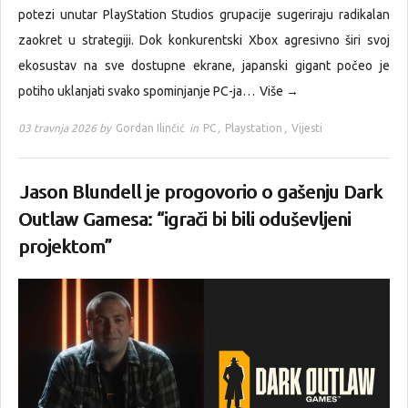
potezi unutar PlayStation Studios grupacije sugeriraju radikalan
zaokret u strategiji. Dok konkurentski Xbox agresivno širi svoj
ekosustav na sve dostupne ekrane, japanski gigant počeo je
potiho uklanjati svako spominjanje PC-ja…
Više →
03 travnja 2026 by
Gordan Ilinčić
in
PC
,
Playstation
,
Vijesti
Jason Blundell je progovorio o gašenju Dark
Outlaw Gamesa: “igrači bi bili oduševljeni
projektom”