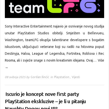
Sony Interactive Entertainment najavio je osnivanje novog studija
unutar PlayStation Studios obitelji. Smješten u Bellevueu,
Washington, teamLFG okuplja talentirane developere s bogatim
iskustvom, uključujući veterane koji su radili na hitovima poput
Destinyja, Haloa, League of Legendsa, Fortnitea, Robloxa i Rec
Rooma, ali i svježe snage s novim kreativnim idejama. Ovaj…
Više
→
08 svibnja 2025 by
Gordan Ilinčić
in
Playstation
,
Vijesti
Iscurio je koncept nove first party
PlayStation ekskluzive – je li u pitanju
Naughty Dogov novi IP?