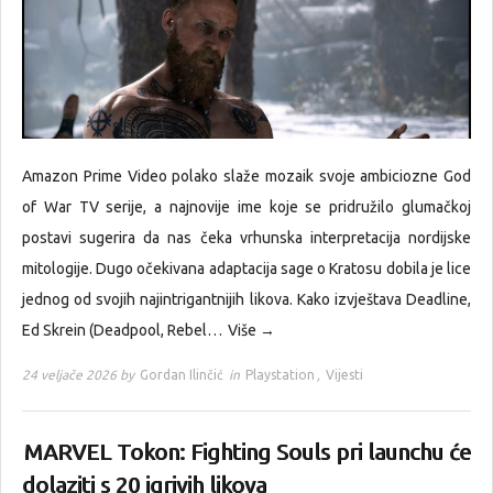
Amazon Prime Video polako slaže mozaik svoje ambiciozne God
of War TV serije, a najnovije ime koje se pridružilo glumačkoj
postavi sugerira da nas čeka vrhunska interpretacija nordijske
mitologije. Dugo očekivana adaptacija sage o Kratosu dobila je lice
jednog od svojih najintrigantnijih likova. Kako izvještava Deadline,
Ed Skrein (Deadpool, Rebel…
Više →
24 veljače 2026 by
Gordan Ilinčić
in
Playstation
,
Vijesti
MARVEL Tokon: Fighting Souls pri launchu će
dolaziti s 20 igrivih likova