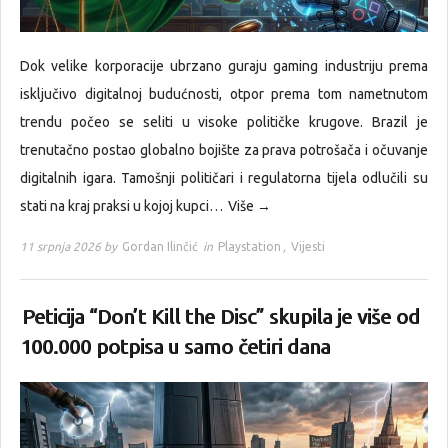
Dok velike korporacije ubrzano guraju gaming industriju prema
isključivo digitalnoj budućnosti, otpor prema tom nametnutom
trendu počeo se seliti u visoke političke krugove. Brazil je
trenutačno postao globalno bojište za prava potrošača i očuvanje
digitalnih igara. Tamošnji političari i regulatorna tijela odlučili su
stati na kraj praksi u kojoj kupci…
Više →
11 srpnja 2026 by
Gordan Ilinčić
in
Playstation
,
Vijesti
Peticija “Don’t Kill the Disc” skupila je više od
100.000 potpisa u samo četiri dana