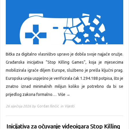
Bitka za digitalno vlasništvo upravo je dobila svoje najjače oružje.
Građanska inicijativa “Stop Killing Games“, koja je mjesecima
mobilizirala igrače diljem Europe, službeno je prešla ključni prag.
Europska unija uspješno je verificirala čak 1.294.188 potpisa, što je
znatno iznad minimalnih milijun koliko je potrebno da bi se
prijedlog zakona formalno…
Više →
26 siječnja 2026 by
Gordan Ilinčić
in
Vijesti
Inicijativa za očuvanje videoigara Stop Killing