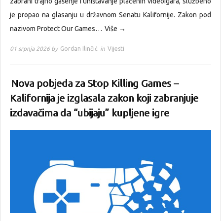
zabrani trajno gašenje i uništavanje plaćenih videoigara, službeno
je propao na glasanju u državnom Senatu Kalifornije. Zakon pod
nazivom Protect Our Games…
Više →
01 srpnja 2026 by
Gordan Ilinčić
in
Vijesti
Nova pobjeda za Stop Killing Games –
Kalifornija je izglasala zakon koji zabranjuje
izdavačima da “ubijaju” kupljene igre