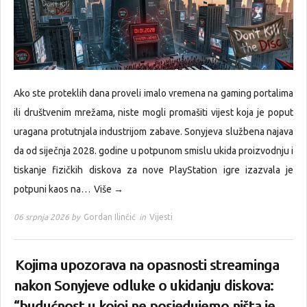
Ako ste proteklih dana proveli imalo vremena na gaming portalima
ili društvenim mrežama, niste mogli promašiti vijest koja je poput
uragana protutnjala industrijom zabave. Sonyjeva službena najava
da od siječnja 2028. godine u potpunom smislu ukida proizvodnju i
tiskanje fizičkih diskova za nove PlayStation igre izazvala je
potpuni kaos na…
Više →
06 srpnja 2026 by
Gordan Ilinčić
in
Vijesti
Kojima upozorava na opasnosti streaminga
nakon Sonyjeve odluke o ukidanju diskova:
“budućnost u kojoj ne posjedujemo ništa je