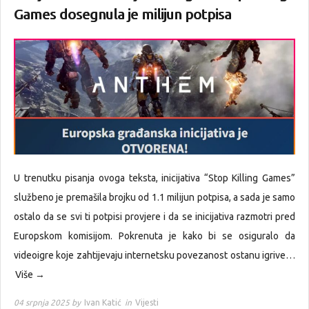
Games dosegnula je milijun potpisa
U trenutku pisanja ovoga teksta, inicijativa “Stop Killing Games”
službeno je premašila brojku od 1.1 milijun potpisa, a sada je samo
ostalo da se svi ti potpisi provjere i da se inicijativa razmotri pred
Europskom komisijom. Pokrenuta je kako bi se osiguralo da
videoigre koje zahtijevaju internetsku povezanost ostanu igrive…
Više →
04 srpnja 2025 by
Ivan Katić
in
Vijesti