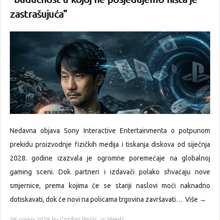
zastrašujuća”
Nedavna objava Sony Interactive Entertainmenta o potpunom
prekidu proizvodnje fizičkih medija i tiskanja diskova od siječnja
2028. godine izazvala je ogromne poremećaje na globalnoj
gaming sceni. Dok partneri i izdavači polako shvaćaju nove
smjernice, prema kojima će se stariji naslovi moći naknadno
dotiskavati, dok će novi na policama trgovina završavati…
Više →
06 srpnja 2026 by
Gordan Ilinčić
in
Vijesti