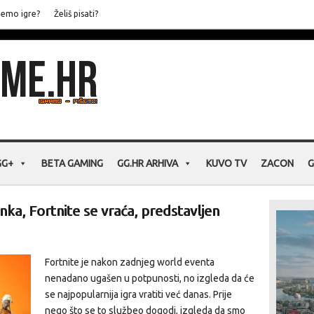
jemo igre?
Želiš pisati?
GG+
BETA GAMING
GG.HR ARHIVA
KUVO TV
ZACON
G
a, Fortnite se vraća, predstavljen
Fortnite je nakon zadnjeg world eventa
nenadano ugašen u potpunosti, no izgleda da će
se najpopularnija igra vratiti već danas. Prije
nego što se to službeo dogodi, izgleda da smo