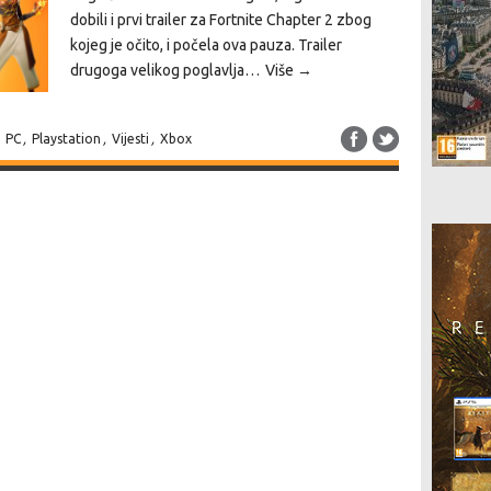
dobili i prvi trailer za Fortnite Chapter 2 zbog
kojeg je očito, i počela ova pauza. Trailer
drugoga velikog poglavlja…
Više →
,
PC
,
Playstation
,
Vijesti
,
Xbox