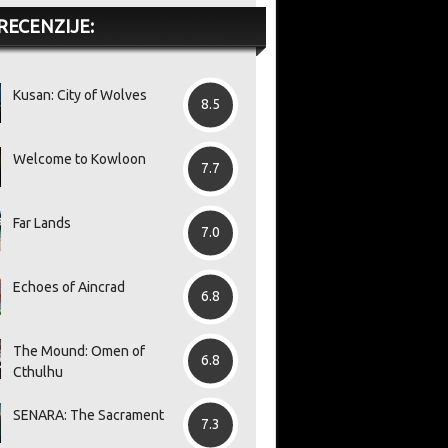
RECENZIJE:
Kusan: City of Wolves
8.5
Welcome to Kowloon
7.7
Far Lands
7.0
Echoes of Aincrad
6.8
The Mound: Omen of
6.8
Cthulhu
SENARA: The Sacrament
7.3