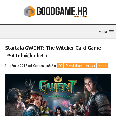
MENI
Startala GWENT: The Witcher Card Game
PS4 tehnička beta
31 ožujka 2017 od
Gordan Ilinčić
u
PC
Playstation
Vijesti
Xbox