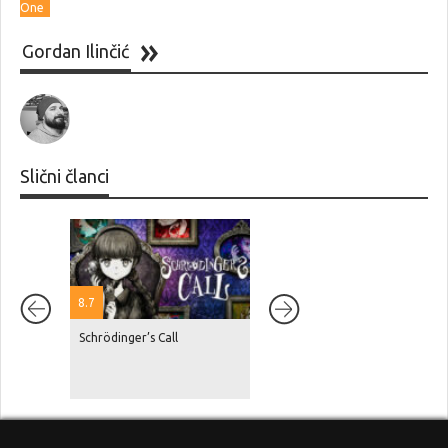
One
Gordan Ilinčić
Slični članci
8.7
Schrödinger’s Call
Netflix je navodno platio
Rockstaru blizu 100 milijuna
dolara za samo nekoliko sati
ekskluzivnosti prikaza GTA VI