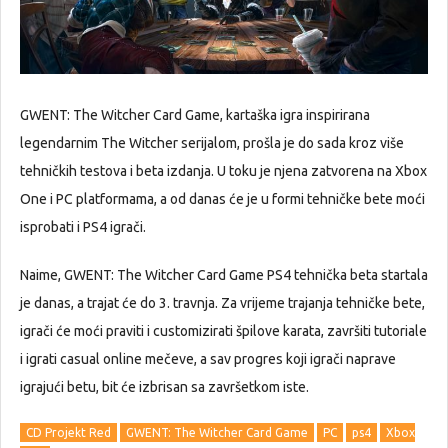
GWENT: The Witcher Card Game, kartaška igra inspirirana
legendarnim The Witcher serijalom, prošla je do sada kroz više
tehničkih testova i beta izdanja. U toku je njena zatvorena na Xbox
One i PC platformama, a od danas će je u formi tehničke bete moći
isprobati i PS4 igrači.
Naime, GWENT: The Witcher Card Game PS4 tehnička beta startala
je danas, a trajat će do 3. travnja. Za vrijeme trajanja tehničke bete,
igrači će moći praviti i customizirati špilove karata, završiti tutoriale
i igrati casual online mečeve, a sav progres koji igrači naprave
igrajući betu, bit će izbrisan sa završetkom iste.
CD Projekt Red
GWENT: The Witcher Card Game
PC
ps4
Xbox