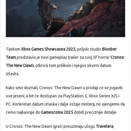
Tijekom
Xbox Games Showcasea 2025
, poljski studio
Bloober
Team
predstavio je novi gameplay trailer za svoj SF horror
Cronos:
The New Dawn
, otkrivši tom prilikom i njegov okvirni datum
izlaska.
Kako smo doznali, Cronos: The New Dawn u prodaji će se pojaviti
ove jeseni, a bit će dostupan za PlayStation 5, Xbox Series X/S i
PC. Konkretan datum izlaska i dalje ostaje misterij, no vjerujemo da
ćemo najkasnije do
Gamescoma 2025
dobiti preciznije detalje.
U Cronos: The New Dawn igrači preuzimaju ulogu
Travelera
,