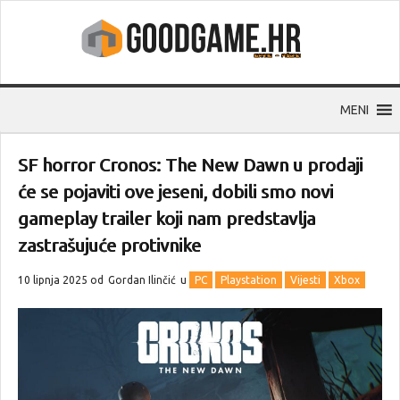
MENI
SF horror Cronos: The New Dawn u prodaji
će se pojaviti ove jeseni, dobili smo novi
gameplay trailer koji nam predstavlja
zastrašujuće protivnike
10 lipnja 2025 od
Gordan Ilinčić
u
PC
Playstation
Vijesti
Xbox