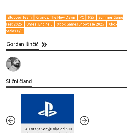
Bloober Team
Cronos: The New Dawn
PC
PS5
Summer Game
Fest 2025
Unreal Engine 5
Xbox Games Showcase 2025
Xbox
Series X/S
Gordan Ilinčić
Slični članci
SAD vraća Sonyju više od 500
Extraction shooter BR1