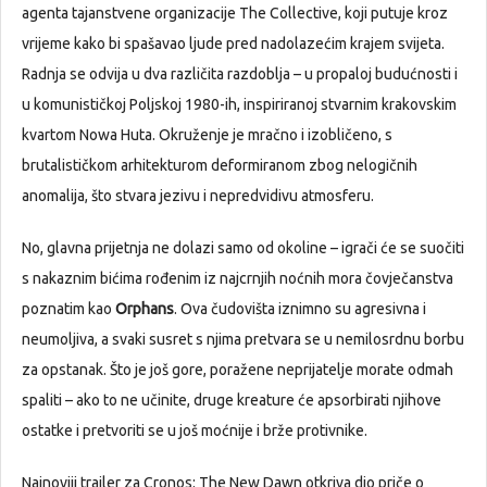
agenta tajanstvene organizacije The Collective, koji putuje kroz
vrijeme kako bi spašavao ljude pred nadolazećim krajem svijeta.
Radnja se odvija u dva različita razdoblja – u propaloj budućnosti i
u komunističkoj Poljskoj 1980-ih, inspiriranoj stvarnim krakovskim
kvartom Nowa Huta. Okruženje je mračno i izobličeno, s
brutalističkom arhitekturom deformiranom zbog nelogičnih
anomalija, što stvara jezivu i nepredvidivu atmosferu.
No, glavna prijetnja ne dolazi samo od okoline – igrači će se suočiti
s nakaznim bićima rođenim iz najcrnjih noćnih mora čovječanstva
poznatim kao
Orphans
. Ova čudovišta iznimno su agresivna i
neumoljiva, a svaki susret s njima pretvara se u nemilosrdnu borbu
za opstanak. Što je još gore, poražene neprijatelje morate odmah
spaliti – ako to ne učinite, druge kreature će apsorbirati njihove
ostatke i pretvoriti se u još moćnije i brže protivnike.
Najnoviji trailer za Cronos: The New Dawn otkriva dio priče o