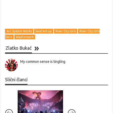
Arc System Works
beat'em up
River City Girls
River City Girls
Zero
Wayforward
Zlatko Bukač
My common sense is tingling
Slični članci