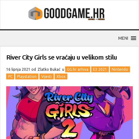
MENI
River City Girls se vraćaju u velikom stilu
16 lipnja 2021 od
Zlatko Bukač
u
GG.hr arhiva
E3 2021
Nintendo
PC
Playstation
Vijesti
Xbox