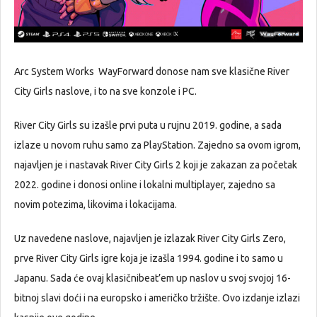
Arc System Works WayForward donose nam sve klasične River
City Girls naslove, i to na sve konzole i PC.
River City Girls su izašle prvi puta u rujnu 2019. godine, a sada
izlaze u novom ruhu samo za PlayStation. Zajedno sa ovom igrom,
najavljen je i nastavak River City Girls 2 koji je zakazan za početak
2022. godine i donosi online i lokalni multiplayer, zajedno sa
novim potezima, likovima i lokacijama.
Uz navedene naslove, najavljen je izlazak River City Girls Zero,
prve River City Girls igre koja je izašla 1994. godine i to samo u
Japanu. Sada će ovaj klasičnibeat’em up naslov u svoj svojoj 16-
bitnoj slavi doći i na europsko i američko tržište. Ovo izdanje izlazi