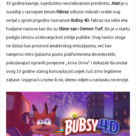
30 godina kasnije, svjedočimo neočekivanom preokretu.
Atari
je u
suradnji s razvojnim timom
Fabraz
odlučio riskirati i vratiti ovaj
serijal s igrom prigodno nazvanom
Bubsy 4D
. Fabraz iza sebe ima
hvaljene naslove kao što su
Slime-san
i
Demon Turf
, što je u startu
podiglo letvicu očekivanja kod zrelije publike. Ovaj naslov stoga
ne dolazi kao proizvod amaterskog entuzijazma, već kao
namjerno retro ljubavno pismo platformerima devedesetih,
pokušavajući ispraviti povijesne „
krive Drine
“ i dokazati da unutar
ovog 33 godine starog koncepta još uvijek čuči zrno legitimne
zabave. Uspjeva li u tome ili ne, idemo vidjeti u nastavku recenzije.