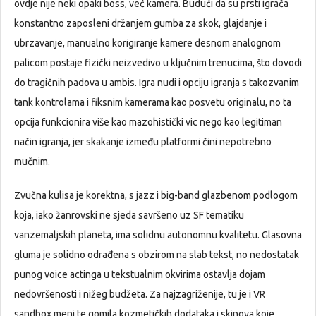
ovdje nije neki opaki boss, već kamera. Budući da su prsti igrača
konstantno zaposleni držanjem gumba za skok, glajdanje i
ubrzavanje, manualno korigiranje kamere desnom analognom
palicom postaje fizički neizvedivo u ključnim trenucima, što dovodi
do tragičnih padova u ambis. Igra nudi i opciju igranja s takozvanim
tank kontrolama i fiksnim kamerama kao posvetu originalu, no ta
opcija funkcionira više kao mazohistički vic nego kao legitiman
način igranja, jer skakanje između platformi čini nepotrebno
mučnim.
Zvučna kulisa je korektna, s jazz i big-band glazbenom podlogom
koja, iako žanrovski ne sjeda savršeno uz SF tematiku
vanzemaljskih planeta, ima solidnu autonomnu kvalitetu. Glasovna
gluma je solidno odrađena s obzirom na slab tekst, no nedostatak
punog voice actinga u tekstualnim okvirima ostavlja dojam
nedovršenosti i nižeg budžeta. Za najzagriženije, tu je i VR
sandbox meni te gomila kozmetičkih dodataka i skinova koje