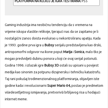
PLATFORMA NA KOJOJ JE IGRA TESTIRANA:
PS5
Gaming industrija ima neobičnu tendenciju da s vremena na
vrijeme iskopa vlastite relikvije, tjerajući nas da se zapitamo je li
nostalgični zanos doista evoluirao u nekontroliranu apatiju. Kada
je 1993. godine prva igra u
Bubsy
serijalu predstavljena kao drski,
antropomorfni odgovor na ikone poput
Marija
i
Sonica
, malo tko je
mogao predvidjeti dubinu ponora u koji će ovaj serijal potonuti.
Godina 1996. i izlazak igre
Bubsy 3D
ostali su upisani u povijest
medija kao sinonim za potpunu dizajnersku i tehničku katastrofu.
Taj rani pokušaj trodimenzionalnog platformiranja, objavljen iste
godine kada i revolucionarni
Super Mario 64,
postao je predmetom
višedesetljetnog ismijavanja, pretvorivši brbljavog risa u hodajući
internet meme.