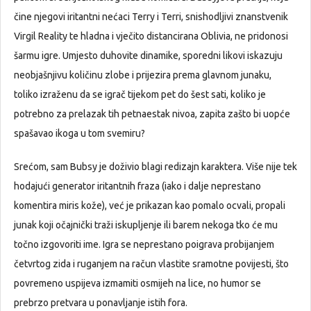
čine njegovi iritantni nećaci Terry i Terri, snishodljivi znanstvenik
Virgil Reality te hladna i vječito distancirana Oblivia, ne pridonosi
šarmu igre. Umjesto duhovite dinamike, sporedni likovi iskazuju
neobjašnjivu količinu zlobe i prijezira prema glavnom junaku,
toliko izraženu da se igrač tijekom pet do šest sati, koliko je
potrebno za prelazak tih petnaestak nivoa, zapita zašto bi uopće
spašavao ikoga u tom svemiru?
Srećom, sam Bubsy je doživio blagi redizajn karaktera. Više nije tek
hodajući generator iritantnih fraza (iako i dalje neprestano
komentira miris kože), već je prikazan kao pomalo ocvali, propali
junak koji očajnički traži iskupljenje ili barem nekoga tko će mu
točno izgovoriti ime. Igra se neprestano poigrava probijanjem
četvrtog zida i ruganjem na račun vlastite sramotne povijesti, što
povremeno uspijeva izmamiti osmijeh na lice, no humor se
prebrzo pretvara u ponavljanje istih fora.