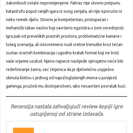
zakonitosti ostale nepromijenjene. Fabraz nije stvorio potpunu
katastrofu poput ranijih igara iz ovog serijala, ali nije isporučio ni
neko remek-djelo. Stvorio je kompetentan, pristupačan i
mehanički labav naslov koji savršeno egzistira u zoni osrednjosti.
Igra pati od prevelikih praznih prostora, problematične kamere i
lošeg scenarija, ali istovremeno nudi sretne trenutke kroz tečan
sustav zračnih kombinacija i ugodno kratak format koji ne troši
vaše vrijeme uzalud. Njeno najveće naslijeđe vjerojatno neće biti
redefiniranje žanra, već činjenica da je djelomično uspješno
skinula kletvu s jednog od najozloglašenijih imena u povijesti
gaminga, pruživši mu dostojanstven, iako nesavršen povratak kući.
Recenzija nastala zahvaljujući review kopiji igre
ustupljenoj od strane izdavača.