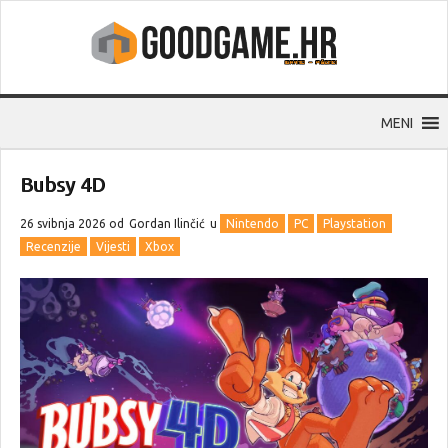
MENI
Bubsy 4D
26 svibnja 2026 od
Gordan Ilinčić
u
Nintendo
PC
Playstation
Recenzije
Vijesti
Xbox