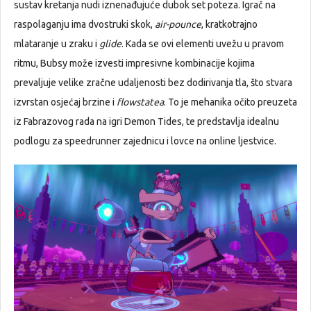
sustav kretanja nudi iznenađujuće dubok set poteza. Igrač na
raspolaganju ima dvostruki skok,
air-pounce
, kratkotrajno
mlataranje u zraku i
glide
. Kada se ovi elementi uvežu u pravom
ritmu, Bubsy može izvesti impresivne kombinacije kojima
prevaljuje velike zračne udaljenosti bez dodirivanja tla, što stvara
izvrstan osjećaj brzine i
flowstatea
. To je mehanika očito preuzeta
iz Fabrazovog rada na igri Demon Tides, te predstavlja idealnu
podlogu za speedrunner zajednicu i lovce na online ljestvice.