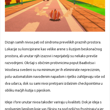
Dizajn samih nivoa pati od sindroma prevelikih praznih prostora.
Lokacije su koncipirane kao velike arene s iluzijom beskonačnog
prostora, ali unutar njih izazovi i neprijatelji su nekako previše
razvodnjeni. Okršaji s običnim protivnicima poput BaaBotsa i
Wooliesa svedeni su na minimum jer ih eliminirate nepreciznim,
polu-automatskim navođenim napadom i rijetko zahtijevaju više od
dva udarca, dok su sami nivoi pretrpani izdašnim checkpointima u
obliku mačjih kutija s pijeskom.
Ideje i fore unutar nivoa također variraju u kvaliteti. Dok je ideja s
prolivenim ljepilom koje vas fiksira za pod prilično frustrirajuća jer