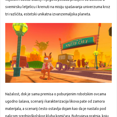
svemirsku letjelicu i krenuti na misiju spašavanja univerzuma kroz
tri različita, estetski unikatna izvanzemaljska planeta.
Nažalost, dok je sama premisa o pobunjenim robotskim ovcama
ugodno šašava, scenarij i karakterizacija likova pate od zamora
materijala, a scenarij često ostavlja dojam kao da je nastalo pod
palicom srednjoškolskog kluba komičara. Bubsyjeva pratnja, koju