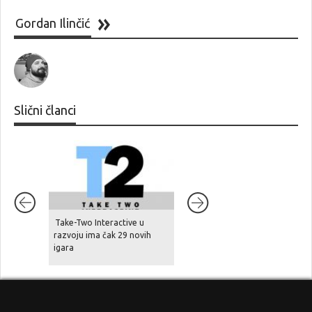
Gordan Ilinčić
Slični članci
8.5
Take-Two Interactive u
Kusan: City of Wolves
razvoju ima čak 29 novih
igara