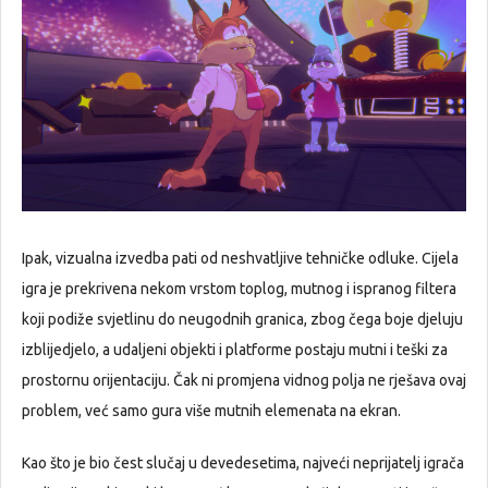
Ipak, vizualna izvedba pati od neshvatljive tehničke odluke. Cijela
igra je prekrivena nekom vrstom toplog, mutnog i ispranog filtera
koji podiže svjetlinu do neugodnih granica, zbog čega boje djeluju
izblijedjelo, a udaljeni objekti i platforme postaju mutni i teški za
prostornu orijentaciju. Čak ni promjena vidnog polja ne rješava ovaj
problem, već samo gura više mutnih elemenata na ekran.
Kao što je bio čest slučaj u devedesetima, najveći neprijatelj igrača