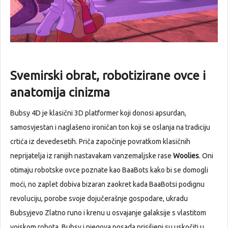
Svemirski obrat, robotizirane ovce i
anatomija cinizma
Bubsy 4D je klasični 3D platformer koji donosi apsurdan,
samosvjestan i naglašeno ironičan ton koji se oslanja na tradiciju
crtića iz devedesetih. Priča započinje povratkom klasičnih
neprijatelja iz ranijih nastavakam vanzemaljske rase
Woolies
. Oni
otimaju robotske ovce poznate kao BaaBots kako bi se domogli
moći, no zaplet dobiva bizaran zaokret kada BaaBotsi podignu
revoluciju, porobe svoje dojučerašnje gospodare, ukradu
Bubsyjevo Zlatno runo i krenu u osvajanje galaksije s vlastitom
vojskom robota. Bubsy i njegova posada prisiljeni su uskočiti u