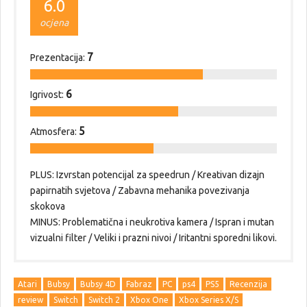
6.0
ocjena
7
Prezentacija:
6
Igrivost:
5
Atmosfera:
PLUS: Izvrstan potencijal za speedrun / Kreativan dizajn
papirnatih svjetova / Zabavna mehanika povezivanja
skokova
MINUS: Problematična i neukrotiva kamera / Ispran i mutan
vizualni filter / Veliki i prazni nivoi / Iritantni sporedni likovi.
Atari
Bubsy
Bubsy 4D
Fabraz
PC
ps4
PS5
Recenzija
review
Switch
Switch 2
Xbox One
Xbox Series X/S