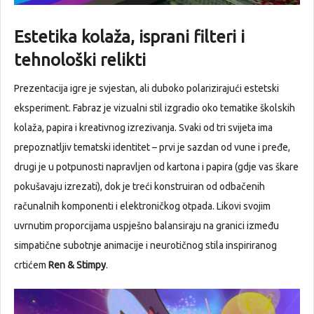
Estetika kolaža, isprani filteri i
tehnološki relikti
Prezentacija igre je svjestan, ali duboko polarizirajući estetski
eksperiment. Fabraz je vizualni stil izgradio oko tematike školskih
kolaža, papira i kreativnog izrezivanja. Svaki od tri svijeta ima
prepoznatljiv tematski identitet – prvi je sazdan od vune i pređe,
drugi je u potpunosti napravljen od kartona i papira (gdje vas škare
pokušavaju izrezati), dok je treći konstruiran od odbačenih
računalnih komponenti i elektroničkog otpada. Likovi svojim
uvrnutim proporcijama uspješno balansiraju na granici između
simpatične subotnje animacije i neurotičnog stila inspiriranog
crtićem
Ren & Stimpy
.