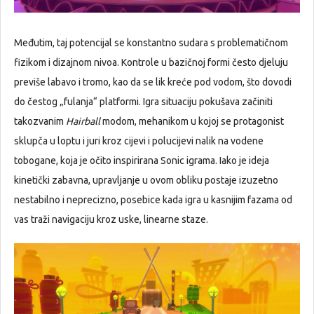
Međutim, taj potencijal se konstantno sudara s problematičnom
fizikom i dizajnom nivoa. Kontrole u bazičnoj formi često djeluju
previše labavo i tromo, kao da se lik kreće pod vodom, što dovodi
do čestog „fulanja“ platformi. Igra situaciju pokušava začiniti
takozvanim
Hairball
modom, mehanikom u kojoj se protagonist
sklupča u loptu i juri kroz cijevi i polucijevi nalik na vodene
tobogane, koja je očito inspirirana Sonic igrama. Iako je ideja
kinetički zabavna, upravljanje u ovom obliku postaje izuzetno
nestabilno i neprecizno, posebice kada igra u kasnijim fazama od
vas traži navigaciju kroz uske, linearne staze.