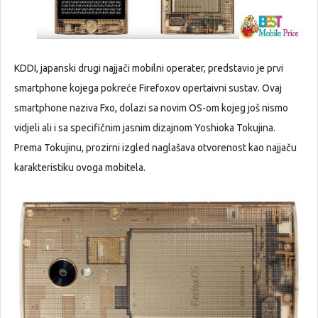
KDDI, japanski drugi najjači mobilni operater, predstavio je prvi
smartphone kojega pokreće Firefoxov opertaivni sustav. Ovaj
smartphone naziva Fxo, dolazi sa novim OS-om kojeg još nismo
vidjeli ali i sa specifičnim jasnim dizajnom Yoshioka Tokujina.
Prema Tokujinu, prozirni izgled naglašava otvorenost kao najjaču
karakteristiku ovoga mobitela.