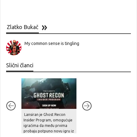
Zlatko Bukač
My common sense is tingling
Slični članci
7.7
Lansiran je Ghost Recon
Welcome to Kowloon
Insider Program, omogućuje
igračima da među prvima
probaju potpuno novu igru iz
serijala