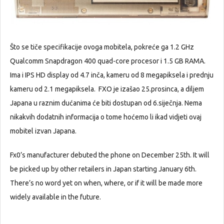
Što se tiče specifikacije ovoga mobitela, pokreće ga 1.2 GHz
Qualcomm Snapdragon 400 quad-core procesor i 1.5 GB RAMA.
Ima i IPS HD display od 4.7 inča, kameru od 8 megapiksela i prednju
kameru od 2.1 megapiksela. FXO je izašao 25.prosinca, a diljem
Japana u raznim dućanima će biti dostupan od 6.siječnja. Nema
nikakvih dodatnih informacija o tome hoćemo li ikad vidjeti ovaj
mobitel izvan Japana.
Fx0’s manufacturer debuted the phone on December 25th. It will
be picked up by other retailers in Japan starting January 6th.
There’s no word yet on when, where, or if it will be made more
widely available in the future.