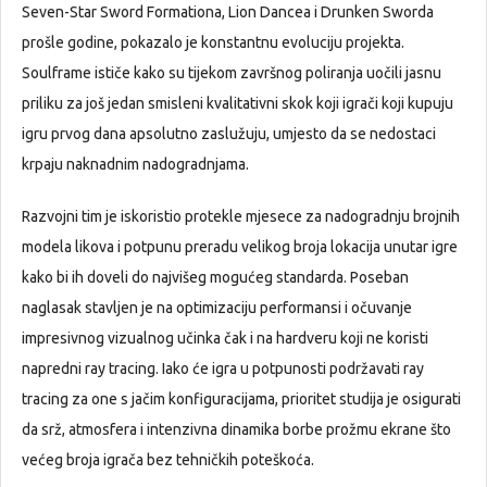
Seven-Star Sword Formationa, Lion Dancea i Drunken Sworda
prošle godine, pokazalo je konstantnu evoluciju projekta.
Soulframe ističe kako su tijekom završnog poliranja uočili jasnu
priliku za još jedan smisleni kvalitativni skok koji igrači koji kupuju
igru prvog dana apsolutno zaslužuju, umjesto da se nedostaci
krpaju naknadnim nadogradnjama.
Razvojni tim je iskoristio protekle mjesece za nadogradnju brojnih
modela likova i potpunu preradu velikog broja lokacija unutar igre
kako bi ih doveli do najvišeg mogućeg standarda. Poseban
naglasak stavljen je na optimizaciju performansi i očuvanje
impresivnog vizualnog učinka čak i na hardveru koji ne koristi
napredni ray tracing. Iako će igra u potpunosti podržavati ray
tracing za one s jačim konfiguracijama, prioritet studija je osigurati
da srž, atmosfera i intenzivna dinamika borbe prožmu ekrane što
većeg broja igrača bez tehničkih poteškoća.