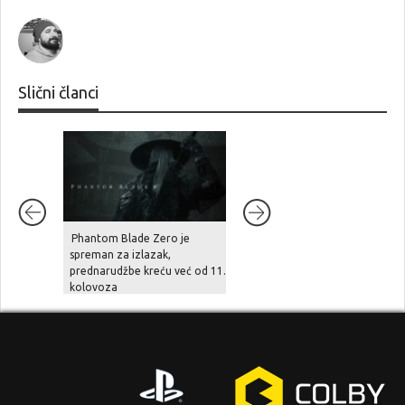
Slični članci
Phantom Blade Zero je
Šef Take-Two Interactivea
spreman za izlazak,
tvrdi: “zbog divljanja cijena
prednarudžbe kreću već od 11.
hardvera, cloud streaming u
kolovoza
naredne tri godine preuzima
gejming scenu