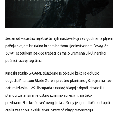
Jedan od vizualno najatraktivnijih naslova koji već godinama plijeni
pažnju svojom brutalno brzom borbom i jedinstvenom “
kung-fu-
punk”
estetikom ipak će trebati još malo vremena u kulinarskoj
pećnici razvojnog tima.
Kineski studio
S-GAME
službeno je objavio kako je odlučio
odgoditi Phantom Blade Zero s prvotno planiranog 9. rujna na novi
datum izlaska –
29. listopada
. Unatoč blagoj odgodi, strateški
planovi za lansiranje ostaju iznimno agresivni, pa tako
prednarudžbe kreću već ovog ljeta, a Sony je igri odlučio ustupiti i
cijelu zasebnu, ekskluzivnu
State of Play
prezentaciju.