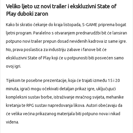
Veliko ljeto uz novi trailer i ekskluzivni State of
Play duboki zaron
Kako bi skratio čekanje do kraja listopada, S-GAME priprema bogat
ljetni program. Paralelno s otvaranjem prednarudžbi bit će lansiran
potpuno novi trailer prepun dosad neviđenih kadrova iz same igre.
No, prava poslastica za industriju zabave i fanove bit će
ekskluzivni State of Play koji će u potpunosti biti posvećen samo
ovoj igri.
Tijekom te posebne prezentacije, koja će trajati između 15 i 20
minuta, igrači mogu očekivati detaljan prikaz igre, uključujući
kompleksni sustav borbe, istraživanje mračnog svijeta, mehanike
kretanja te RPG sustav napredovanja likova. Autori obećavaju da
će velika većina prikazanog materijala biti potpuno nova i nikad
viđena.