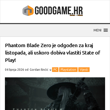
MENI
Phantom Blade Zero je odgođen za kraj
listopada, ali uskoro dobiva vlastiti State of
Play!
04 lipnja 2026 od
Gordan Ilinčić
u
PC
Playstation
Vijesti