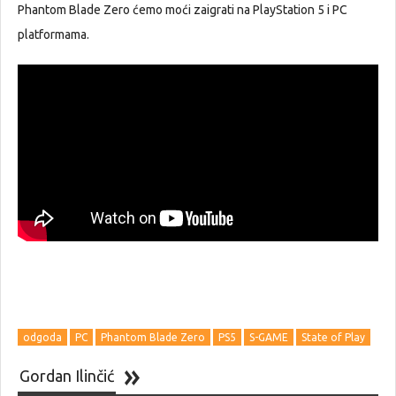
Phantom Blade Zero ćemo moći zaigrati na PlayStation 5 i PC
platformama.
odgoda
PC
Phantom Blade Zero
PS5
S-GAME
State of Play
Gordan Ilinčić