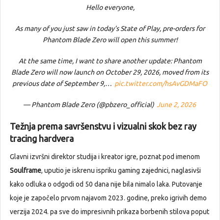
Hello everyone,
As many of you just saw in today’s State of Play, pre-orders for
Phantom Blade Zero will open this summer!
At the same time, I want to share another update: Phantom
Blade Zero will now launch on October 29, 2026, moved from its
previous date of September 9,…
pic.twitter.com/hsAvGDMaFO
— Phantom Blade Zero (@pbzero_official)
June 2, 2026
Težnja prema savršenstvu i vizualni skok bez ray
tracing hardvera
Glavni izvršni direktor studija i kreator igre, poznat pod imenom
Soulframe
, uputio je iskrenu ispriku gaming zajednici, naglasivši
kako odluka o odgodi od 50 dana nije bila nimalo laka. Putovanje
koje je započelo prvom najavom 2023. godine, preko igrivih demo
verzija 2024. pa sve do impresivnih prikaza borbenih stilova poput