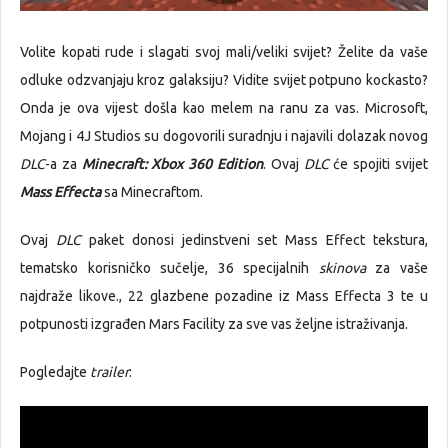
Volite kopati rude i slagati svoj mali/veliki svijet? Želite da vaše
odluke odzvanjaju kroz galaksiju? Vidite svijet potpuno kockasto?
Onda je ova vijest došla kao melem na ranu za vas. Microsoft,
Mojang i 4J Studios su dogovorili suradnju i najavili dolazak novog
DLC
-a za
Minecraft: Xbox 360 Edition
. Ovaj
DLC
će spojiti svijet
Mass Effecta
sa Minecraftom.
Ovaj
DLC
paket donosi jedinstveni set Mass Effect tekstura,
tematsko korisničko sučelje, 36 specijalnih
skinova
za vaše
najdraže likove., 22 glazbene pozadine iz Mass Effecta 3 te u
potpunosti izgrađen Mars Facility za sve vas željne istraživanja.
Pogledajte
trailer
: