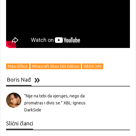
Mass Effect
Minecraft Xbox 360 Edition
XBOX 360
Boris Nađ
"Nije na tebi da vjerujes, nego da
promatras i divis se." XBL: Igneus
DarkSide
Slični članci