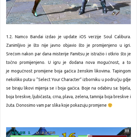
1.2. Namco Bandai izdao je update iOS verzije Soul Calibura.
Zanimljivo je što nije javno objavio što je promijenjeno u igri.
Srećom nakon par dana misterije Famitsu je istražio i otkrio što je
točno promijenjeno. U igru je dodana nova mogućnost, a to
je mogućnost promijene boja gaćica ženskim likovima. Tapingom
nekoliko puta u “Select Your Character” izborniku u području gdje
se biraju likovi mijenja se i boja gaćica. Boje na odabiru sa: bijela,
boja breskve, ljubičasta, crna, plava, zelena, tamnija boja breskve i
žuta. Donosimo vam par slika koje pokazuju promjene