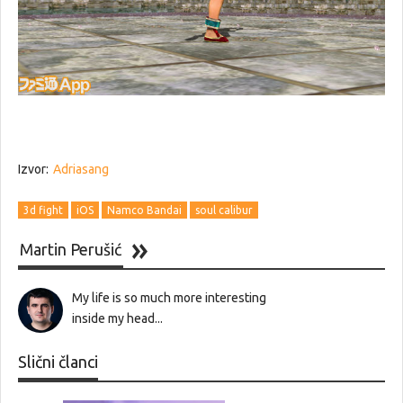
Izvor:
Adriasang
3d fight
iOS
Namco Bandai
soul calibur
Martin Perušić
My life is so much more interesting
inside my head...
Slični članci