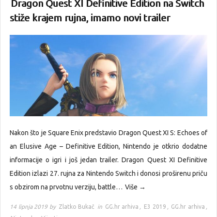
Dragon Quest XI Definitive Edition na Switch
stiže krajem rujna, imamo novi trailer
Nakon što je Square Enix predstavio Dragon Quest XI S: Echoes of
an Elusive Age – Definitive Edition, Nintendo je otkrio dodatne
informacije o igri i još jedan trailer. Dragon Quest XI Definitive
Edition izlazi 27. rujna za Nintendo Switch i donosi proširenu priču
s obzirom na prvotnu verziju, battle…
Više →
14 lipnja 2019 by
Zlatko Bukač
in
GG.hr arhiva
,
E3 2019
,
GG.hr arhiva
,