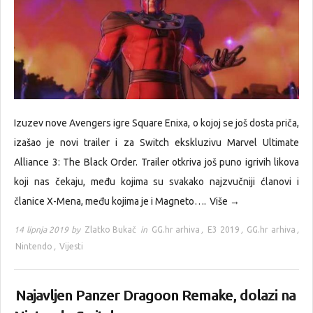
Izuzev nove Avengers igre Square Enixa, o kojoj se još dosta priča,
izašao je novi trailer i za Switch ekskluzivu Marvel Ultimate
Alliance 3: The Black Order. Trailer otkriva još puno igrivih likova
koji nas čekaju, među kojima su svakako najzvučniji ćlanovi i
članice X-Mena, među kojima je i Magneto….
Više →
14 lipnja 2019 by
Zlatko Bukač
in
GG.hr arhiva
,
E3 2019
,
GG.hr arhiva
,
Nintendo
,
Vijesti
Najavljen Panzer Dragoon Remake, dolazi na