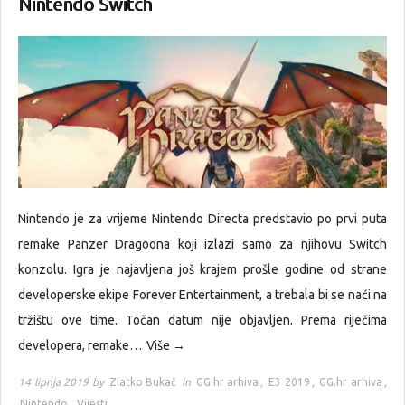
Nintendo Switch
Nintendo je za vrijeme Nintendo Directa predstavio po prvi puta
remake Panzer Dragoona koji izlazi samo za njihovu Switch
konzolu. Igra je najavljena još krajem prošle godine od strane
developerske ekipe Forever Entertainment, a trebala bi se naći na
tržištu ove time. Točan datum nije objavljen. Prema riječima
developera, remake…
Više →
14 lipnja 2019 by
Zlatko Bukač
in
GG.hr arhiva
,
E3 2019
,
GG.hr arhiva
,
Nintendo
,
Vijesti