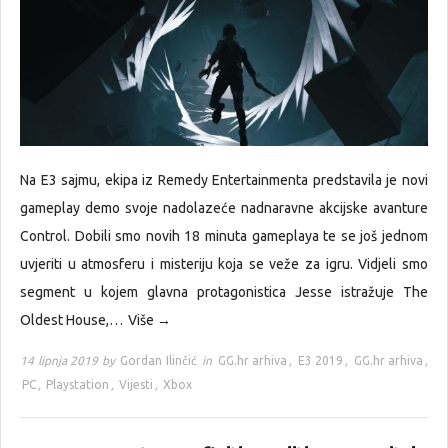
Na E3 sajmu, ekipa iz Remedy Entertainmenta predstavila je novi
gameplay demo svoje nadolazeće nadnaravne akcijske avanture
Control. Dobili smo novih 18 minuta gameplaya te se još jednom
uvjeriti u atmosferu i misteriju koja se veže za igru. Vidjeli smo
segment u kojem glavna protagonistica Jesse istražuje The
Oldest House,…
Više →
14 lipnja 2019 by
Gordan Ilinčić
in
GG.hr arhiva
,
E3 2019
,
GG.hr arhiva
,
PC
,
Playstation
,
Vijesti
,
Xbox