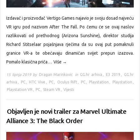
Izdavač i proizvođač Vertigo Games najavio je svoju dosad najveću
VR igru pod nazivom After The Fall. Po čemu će se ovaj naslov
razlikovati od prethodnog (Arizona Sunshine), direktor studija
Richard Stitselaar pojašnjava rječima da su ovaj put pomaknuli
granice VR-a te obećavaju dinamičan svijet prepun izazova.
Pomalo klasična priča…
Više →
15 lipnja 2019 by
Dragan Marinković
in
GG.hr arhiva
,
E3 2019
,
GG.hr
arhiva
,
PC
,
HTC Vive
,
PC
,
Oculus Rift
,
PC
,
Playstation
,
Playstation
,
Playstation VR
,
PC
,
Steam VR
,
Vijesti
Objavljen je novi trailer za Marvel Ultimate
Alliance 3: The Black Order