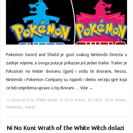
Pokemon Sword and Shield je gost svakog Nintendo Directa u
zadnje vrijeme, a ovoga puta je prikazan još jedan trailer. Trailer je
fokusiran na Water dvoranu (gym) i vođu te dvorane, Nessu.
Nintendo i Pokemon Company su najavili i demo verziju igre koja
će biti smještena upravo u toj dvorani….
Više →
13 lipnja 2019 by
Zlatko Bukač
in
GG.hr arhiva
,
E3 2019
,
GG.hr arhiva
,
Nintendo
,
Vijesti
Ni No Kuni: Wrath of the White Witch dolazi