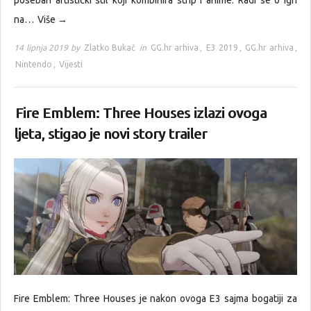
poseban artistički stil koji kombinira strip i anime. Radi se o igri
na…
Više →
14 lipnja 2019 by
Zlatko Bukač
in
GG.hr arhiva
,
E3 2019
,
GG.hr arhiva
,
Nintendo
,
Vijesti
Fire Emblem: Three Houses izlazi ovoga
ljeta, stigao je novi story trailer
Fire Emblem: Three Houses je nakon ovoga E3 sajma bogatiji za