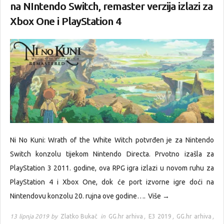
na NIntendo Switch, remaster verzija izlazi za
Xbox One i PlayStation 4
Ni No Kuni: Wrath of the White Witch potvrđen je za Nintendo
Switch konzolu tijekom Nintendo Directa. Prvotno izašla za
PlayStation 3 2011. godine, ova RPG igra izlazi u novom ruhu za
PlayStation 4 i Xbox One, dok će port izvorne igre doći na
Nintendovu konzolu 20. rujna ove godine….
Više →
13 lipnja 2019 by
Zlatko Bukač
in
GG.hr arhiva
,
E3 2019
,
GG.hr arhiva
,