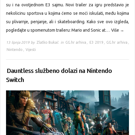
su i na ovotjednom E3 sajmu. Novi trailer za igru predstavio je
nekolicinu sportova u kojima ćemo se moći iskušati, među kojima
su plivarnje, penjanje, ali i skateboarding. Kako sve ovo izgleda,
pogledajte u spomenutom traileru: Mario and Sonic at…
Više →
13 lipnja 2019 by
Zlatko Bukač
in
GG.hr arhiva
,
E3 2019
,
GG.hr arhiva
,
Nintendo
,
Vijesti
Dauntless službeno dolazi na Nintendo
Switch