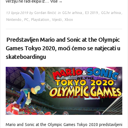
verziju ne radi ekipa iz…
Više →
13 lipnja 2019 by
Gordan Ilinčić
in
GG.hr arhiva
,
E3 2019
,
GG.hr arhiva
,
Nintendo
,
PC
,
Playstation
,
Vijesti
,
Xbox
Predstavljen Mario and Sonic at the Olympic
Games Tokyo 2020, moći ćemo se natjecati u
skateboardingu
Mario and Sonic at the Olympic Games Tokyo 2020 predstavljeni