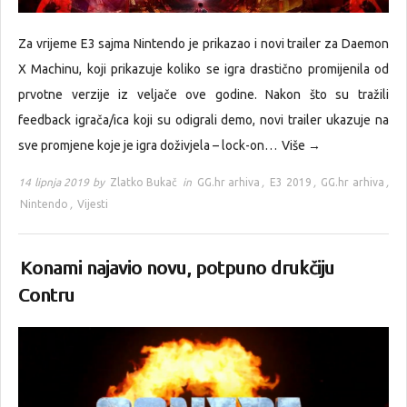
Za vrijeme E3 sajma Nintendo je prikazao i novi trailer za Daemon
X Machinu, koji prikazuje koliko se igra drastično promijenila od
prvotne verzije iz veljače ove godine. Nakon što su tražili
feedback igrača/ica koji su odigrali demo, novi trailer ukazuje na
sve promjene koje je igra doživjela – lock-on…
Više →
14 lipnja 2019 by
Zlatko Bukač
in
GG.hr arhiva
,
E3 2019
,
GG.hr arhiva
,
Nintendo
,
Vijesti
Konami najavio novu, potpuno drukčiju
Contru