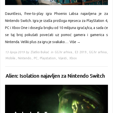
Dauntless, free-to-play igra Phoenix Labsa najavljena je za
Nintendo Switch. Igra je izašla prošloga mjeseca za PlayStation 4,
PC i Xbox One i dosegla brojku od 10 milijuna igrača/ica, a sada će
se taj broj pokušati povećati uz pomoć gamera i gamerica s
Nintenda. Veliki plus za igru je svakako…
Više →
13 lipnja 2019 by
Zlatko Bukač
in
GG.hr arhiva
,
E3 2019
,
GG.hr arhiva
,
Mobile
,
Nintendo
,
PC
,
Playstation
,
Vijesti
,
Xbox
Alien: Isolation najavljen za Nintendo Switch