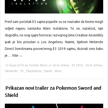
Pred sam početak E3 sajma pojavile su se naznake da bismo mogli
vidjeti najavu nastavka Alien: Isolationa. To se, nažalost, nije
dogodilo, no ovaj sjajni horrorac razvojnog tima Creative Assembly
ipak je bio prisutan u Los Angelesu. Naime, tijekom Nintendo
Direct livestreama posvećenog E3 2019 sajmu, doznali smo kako
je…
Više →
13 lipnja 2019 by
Gordan Ilinčić
in
GG.hr arhiva
,
E3 2019
,
GG.hr arhiva
,
Nintendo
,
PC
,
Playstation
,
Vijesti
,
Xbox
Prikazan novi trailer za Pokemon Sword and
Shield