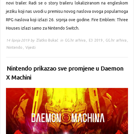
novi trailer. Radi se o story traileru lokaliziranom na engleskom
jeziku koji nas uvodi u premisu novog naslova ovoga popularnoga
RPG naslova koji izlazi 26. srpnja ove godine. Fire Emblem: Three
Houses izlazi samo za Nintendo Switch.
14 lipnja 2019 by
Zlatko Bukač
in
GG.hr arhiva
,
E3 2019
,
GG.hr arhiva
,
Nintendo
,
Vijesti
Nintendo prikazao sve promjene u Daemon
X Machini