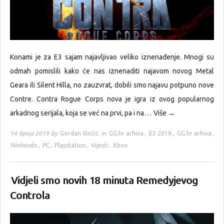
Konami je za E3 sajam najavljivao veliko iznenađenje. Mnogi su
odmah pomislili kako će nas iznenaditi najavom novog Metal
Geara ili Silent Hilla, no zauzvrat, dobili smo najavu potpuno nove
Contre. Contra Rogue Corps nova je igra iz ovog popularnog
arkadnog serijala, koja se već na prvi, pa i na…
Više →
14 lipnja 2019 by
Gordan Ilinčić
in
GG.hr arhiva
,
E3 2019
,
GG.hr arhiva
,
Nintendo
,
PC
,
Playstation
,
Vijesti
,
Xbox
Vidjeli smo novih 18 minuta Remedyjevog
Controla