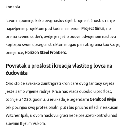
konzola.
Izvori napominju kako ovaj naslov dijeli brojne sličnosti s ranije
najavljenim projektom pod kodnim imenom
Project Sirius
, no
prema svemu sudeći, ovdje je riječ o posve odvojenom naslovu
koji bi po svom opsegu i strukturi mogao parirati igrama kao što je,
primjerice,
Horizon Steel Frontiers
.
Povratak u prošlost i kreacija vlastitog lovca na
čudovišta
Ono što će svakako zaintrigirati kroničare ovog fantasy svijeta
jeste samo vrijeme radnje. Priča nas vraća duboko u prošlost,
točnije u 1230. godinu, u eru kada je legendarni
Geralt od Rivije
tek počinjao svoj profesionalni put i bio prilično mlad i neiskusan
Witcher. Ipak, u ovom naslovu igrači neće preuzeti kontrolu nad
slavnim Bijelim Vukom.