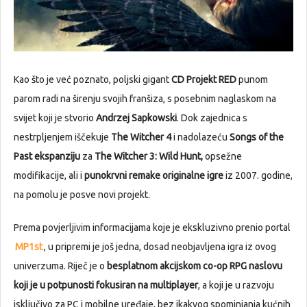
Kao što je već poznato, poljski gigant
CD Projekt RED
punom
parom radi na širenju svojih franšiza, s posebnim naglaskom na
svijet koji je stvorio
Andrzej Sapkowski
. Dok zajednica s
nestrpljenjem iščekuje
The Witcher 4
i nadolazeću
Songs of the
Past ekspanziju
za
The Witcher 3: Wild Hunt,
opsežne
modifikacije, ali i
punokrvni remake originalne igre
iz 2007. godine,
na pomolu je posve novi projekt.
Prema povjerljivim informacijama koje je ekskluzivno prenio portal
MP1st
, u pripremi je još jedna, dosad neobjavljena igra iz ovog
univerzuma. Riječ je o
besplatnom akcijskom co-op RPG naslovu
koji je u potpunosti fokusiran na multiplayer
, a koji je u razvoju
isključivo za PC i mobilne uređaje, bez ikakvog spominjanja kućnih