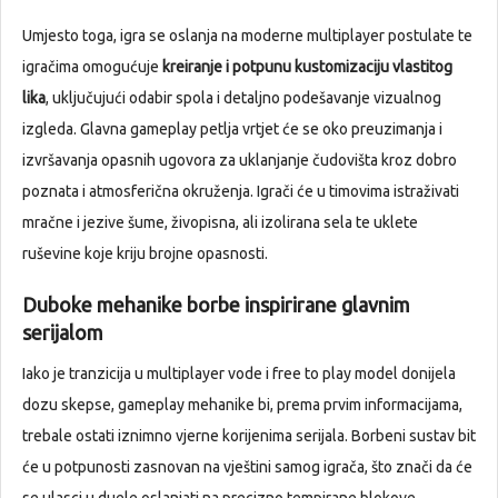
Umjesto toga, igra se oslanja na moderne multiplayer postulate te
igračima omogućuje
kreiranje i potpunu kustomizaciju vlastitog
lika
, uključujući odabir spola i detaljno podešavanje vizualnog
izgleda. Glavna gameplay petlja vrtjet će se oko preuzimanja i
izvršavanja opasnih ugovora za uklanjanje čudovišta kroz dobro
poznata i atmosferična okruženja. Igrači će u timovima istraživati
mračne i jezive šume, živopisna, ali izolirana sela te uklete
ruševine koje kriju brojne opasnosti.
Duboke mehanike borbe inspirirane glavnim
serijalom
Iako je tranzicija u multiplayer vode i free to play model donijela
dozu skepse, gameplay mehanike bi, prema prvim informacijama,
trebale ostati iznimno vjerne korijenima serijala. Borbeni sustav bit
će u potpunosti zasnovan na vještini samog igrača, što znači da će
se ulasci u duele oslanjati na precizno tempirane blokove,