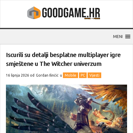
MENI
Iscurili su detalji besplatne multiplayer igre
smještene u The Witcher univerzum
16 lipnja 2026 od
Gordan Ilinčić
u
Mobile
PC
Vijesti