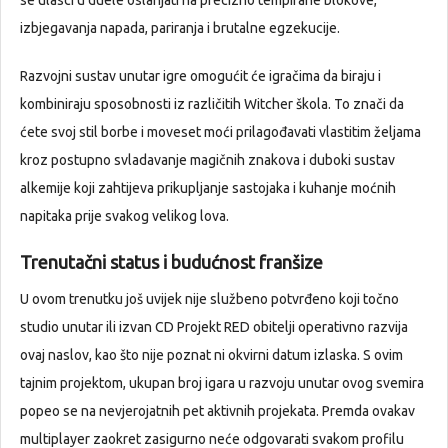
izbjegavanja napada, pariranja i brutalne egzekucije.
Razvojni sustav unutar igre omogućit će igračima da biraju i
kombiniraju sposobnosti iz različitih Witcher škola. To znači da
ćete svoj stil borbe i moveset moći prilagođavati vlastitim željama
kroz postupno svladavanje magičnih znakova i duboki sustav
alkemije koji zahtijeva prikupljanje sastojaka i kuhanje moćnih
napitaka prije svakog velikog lova.
Trenutačni status i budućnost franšize
U ovom trenutku još uvijek nije službeno potvrđeno koji točno
studio unutar ili izvan CD Projekt RED obitelji operativno razvija
ovaj naslov, kao što nije poznat ni okvirni datum izlaska. S ovim
tajnim projektom, ukupan broj igara u razvoju unutar ovog svemira
popeo se na nevjerojatnih pet aktivnih projekata. Premda ovakav
multiplayer zaokret zasigurno neće odgovarati svakom profilu