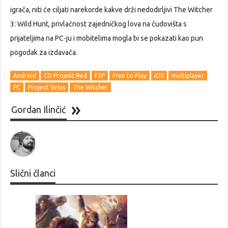
igrača, niti će ciljati narekorde kakve drži nedodirljivi The Witcher
3: Wild Hunt, privlačnost zajedničkog lova na čudovišta s
prijateljima na PC-ju i mobitelima mogla bi se pokazati kao pun
pogodak za izdavača.
Android
CD Projekt Red
F2P
Free to Play
iOS
multiplayer
PC
Project Sirius
The Witcher
Gordan Ilinčić
Slični članci