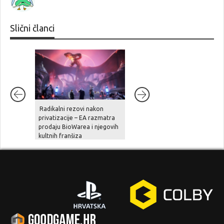
Slični članci
Radikalni rezovi nakon
Ghost Recon Wildlands je
privatizacije – EA razmatra
stigao na aktualne platforme,
prodaju BioWarea i njegovih
zajedno sa besplatnom
kultnih franšiza
nadogradnjom, novom pričo
i naprednim opcijama