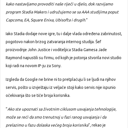
kako nastavljamo provoditi naše riječi u djelo, dok razvijamo
program Stadia Makers i udružujemo se sa AAA studijima poput
Capcoma, EA, Square Enixa, Ubisofta i drugih
.”
Iako Stadia dodaje nove igre, tu i dalje vlada određena zabrinutost,
pogotovo nakon brzog zatvaranja internog studija. Šef
proizvodnje John Justice i voditeljica Stadia Gamesa Jade
Raymond napustili su firmu, od kojih je potonja stvorila novi studio
koji radi na novom IP-ju za Sony.
Izgleda da Google ne brine ni to pretplaćuju li se ljudi na njihov
servis, pošto u izvještaju iz veljače stoji kako servis nije ispunio
očekivanja što se tiče broja korisnika.
“
Ako ste upoznati sa životnim ciklusom usvajanja tehnologije,
može se reći da smo trenutnoj u fazi ranog usvajanja i da
prelazimo u fazu dolaska većeg broja korisnika
“, rekao je