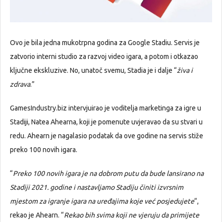
Ovo je bila jedna mukotrpna godina za Google Stadiu. Servis je
zatvorio interni studio za razvoj video igara, a potom i otkazao
ključne ekskluzive. No, unatoč svemu, Stadia je i dalje “
živa i
zdrava
.”
GamesIndustry.biz intervjuirao je voditelja marketinga za igre u
Stadiji, Natea Ahearna, koji je pomenute uvjeravao da su stvari u
redu. Ahearn je nagalasio podatak da ove godine na servis stiže
preko 100 novih igara.
“
Preko 100 novih igara je na dobrom putu da bude lansirano na
Stadiji 2021. godine i nastavljamo Stadiju činiti izvrsnim
mjestom za igranje igara na uređajima koje već posjedujete
“,
rekao je Ahearn. “
Rekao bih svima koji ne vjeruju da primijete