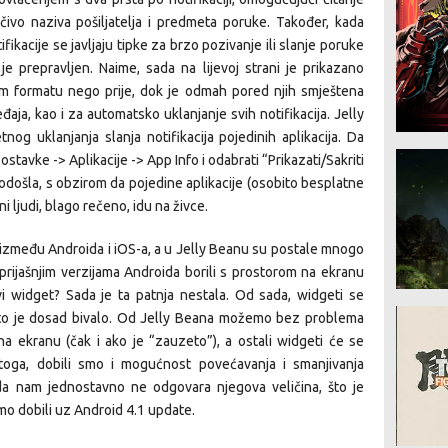
učivo naziva pošiljatelja i predmeta poruke. Također, kada
fikacije se javljaju tipke za brzo pozivanje ili slanje poruke
a je prepravljen. Naime, sada na lijevoj strani je prikazano
m formatu nego prije, dok je odmah pored njih smještena
aja, kao i za automatsko uklanjanje svih notifikacija. Jelly
g uklanjanja slanja notifikacija pojedinih aplikacija. Da
Postavke -> Aplikacije -> App Info i odabrati “Prikazati/Sakriti
odošla, s obzirom da pojedine aplikacije (osobito besplatne
ni ljudi, blago rečeno, idu na živce.
ja između Androida i iOS-a, a u Jelly Beanu su postale mnogo
 prijašnjim verzijama Androida borili s prostorom na ekranu
i widget? Sada je ta patnja nestala. Od sada, widgeti se
 što je dosad bivalo. Od Jelly Beana možemo bez problema
na ekranu (čak i ako je “zauzeto”), a ostali widgeti će se
oga, dobili smo i mogućnost povećavanja i smanjivanja
da nam jednostavno ne odgovara njegova veličina, što je
smo dobili uz Android 4.1 update.