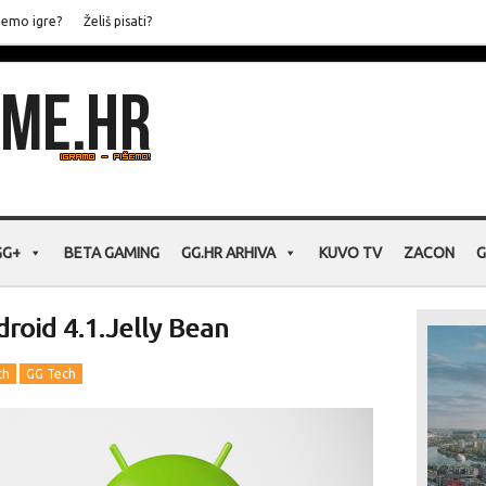
jemo igre?
Želiš pisati?
GG+
BETA GAMING
GG.HR ARHIVA
KUVO TV
ZACON
G
roid 4.1.Jelly Bean
ch
GG Tech