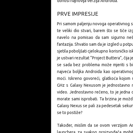
donosi najnovija verzija Androida.
PRVE IMPRESIJE
Pri samom paljenju novoga operativnog s
te veliki dio stvari, barem što se tiče 
navelo na pomisao da sam sigurno nešto
fantazija. Shvatio sam da je izgled u po
sjetila poboljšati cjelokupno korisničko i
je ustvari rezultat “Project Buttera”, čija 
se sada bez problema može mjeriti s bi
najveća boljka Androida kao operativno
moći. Iskreno govoreći, glatkoća kojo
GHz s Galaxy Nexusom je jednostavno neo
video. Jednostavno rečeno, to je jedna o
morate sami isprobati. Ta brzina je možd
Galaxy Nexus se pali za pedesetak sekund
se to postiže?
Također, mislim da se ovom verzijom An
launchera za svakog proizvođača mob