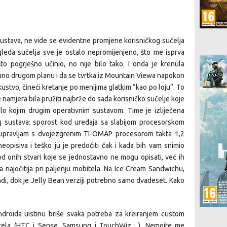
ustava, ne vide se evidentne promjene korisničkog sučelja
izgleda sučelja sve je ostalo nepromijenjeno, što me isprva
 pogrješno učinio, no nije bilo tako. I onda je krenula
tpuno drugom planu i da se tvrtka iz Mountain Viewa napokon
skustvo, čineći kretanje po menijima glatkim “kao po loju”. To
je namjera bila pružiti najbrže do sada korisničko sučelje koje
lo kojim drugim operativnim sustavom. Time je izliječena
g sustava: sporost kod uređaja sa slabijom procesorskom
m upravljam s dvojezgrenim TI-OMAP procesorom takta 1,2
pisiva i teško ju je predočiti čak i kada bih vam snimio
d onih stvari koje se jednostavno ne mogu opisati, već ih
a najočitija pri paljenju mobitela. Na Ice Cream Sandwichu,
i, dok je Jelly Bean verziji potrebno samo dvadeset. Kako
droida uistinu briše svaka potreba za kreiranjem custom
itela (HTC i Sense, Samsung i TouchWiz…). Nemojte me