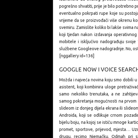
pogrešno shvatiti, prije je bilo potrebno 
eventualno pokrpati rupe koje su postoja
vrijeme da se proizvođači više okrenu kor
svemiru. Zamislite koliko bi lakše svima 
koji tjedan nakon izdavanja operativn
mobitele i isključivo nadograđuju svoje 
službene Googleove nadogradnje. No, ost
[nggallery id=136]
GOOGLE NOW I VOICE SEARC
Možda i najveća novina koju smo dobili u
asistent, koji kombinira uloge pretraživ
samo nekoliko trenutaka, a ne zahtije
samog pokretanja mogućnosti na prvom s
slideom iz donjeg dijela ekrana ili slide
Androida, koji se odlikuje crnom poza
bijelu boju, na kojoj se ističu mnoge karti
promet, sportove, prijevod, mjesta… U
drugu, recimo Njemačku. Odmah pri s