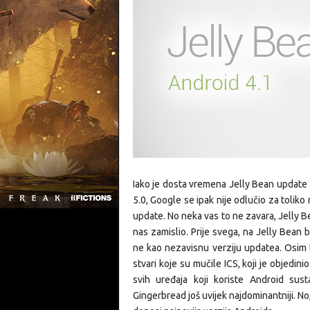
Iako je dosta vremena Jelly Bean update 
5.0, Google se ipak nije odlučio za toliko
update. No neka vas to ne zavara, Jelly B
nas zamislio. Prije svega, na Jelly Bean 
ne kao nezavisnu verziju updatea. Osim t
stvari koje su mučile ICS, koji je objedin
svih uređaja koji koriste Android sust
Gingerbread još uvijek najdominantniji. No