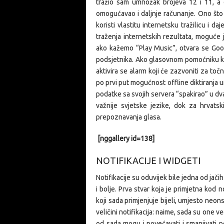
tražio sam umnožak brojeva 12 i 11, a 
omogućavao i daljnje računanje. Ono što
koristi vlastitu internetsku tražilicu i 
traženja internetskih rezultata, moguće je
ako kažemo “Play Music”, otvara se Googl
podsjetnika. Ako glasovnom pomoćniku ka
aktivira se alarm koji će zazvoniti za t
po prvi put mogućnost offline diktiranja 
podatke sa svojih servera “spakirao” u d
važnije svjetske jezike, dok za hrvatsk
prepoznavanja glasa.
[nggallery id=138]
NOTIFIKACIJE I WIDGETI
Notifikacije su oduvijek bile jedna od jač
i bolje. Prva stvar koja je primjetna kod n
koji sada primjenjuje bijeli, umjesto neon
veličini notifikacija: naime, sada su one v
od sada mogu i povećavati i smanjivati p