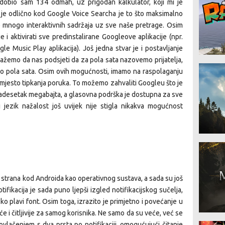
dobio sam 134 odmah, uz prigodan kalkulator, koji mi je
 je odlično kod Google Voice Searcha je to što maksimalno
daje mnogo interaktivnih sadržaja uz sve naše pretrage. Osim
 i aktivirati sve predinstalirane Googleove aplikacije (npr.
e Music Play aplikacija). Još jedna stvar je i postavljanje
žemo da nas podsjeti da za pola sata nazovemo prijatelja,
očno pola sata. Osim ovih mogućnosti, imamo na raspolaganju
umjesto tipkanja poruka. To možemo zahvaliti Googleu što je
vadesetak megabajta, a glasovna podrška je dostupna za sve
i jezik nažalost još uvijek nije stigla nikakva mogućnost
ih strana kod Androida kao operativnog sustava, a sada su još
otifikacija je sada puno ljepši izgled notifikacijskog sučelja,
sko plavi font. Osim toga, izrazito je primjetno i povećanje u
eće i čitljivije za samog korisnika. Ne samo da su veće, već se
ovlačenjem s dva prsta po notifikaciji, omogućujući čitanje