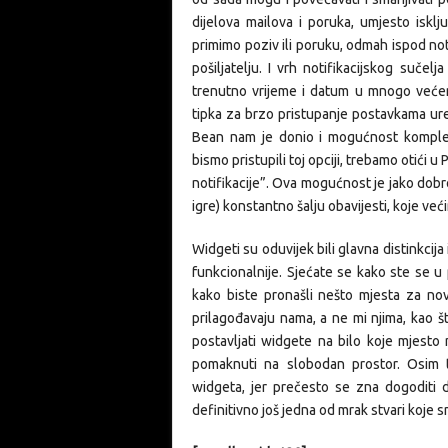
dijelova mailova i poruka, umjesto isklj
primimo poziv ili poruku, odmah ispod noti
pošiljatelju. I vrh notifikacijskog sučelj
trenutno vrijeme i datum u mnogo veće
tipka za brzo pristupanje postavkama uređ
Bean nam je donio i mogućnost kompletno
bismo pristupili toj opciji, trebamo otići u 
notifikacije”. Ova mogućnost je jako dobr
igre) konstantno šalju obavijesti, koje veći
Widgeti su oduvijek bili glavna distinkci
funkcionalnije. Sjećate se kako ste se u
kako biste pronašli nešto mjesta za nov
prilagođavaju nama, a ne mi njima, kao
postavljati widgete na bilo koje mjesto 
pomaknuti na slobodan prostor. Osim t
widgeta, jer prečesto se zna dogoditi 
definitivno još jedna od mrak stvari koje 