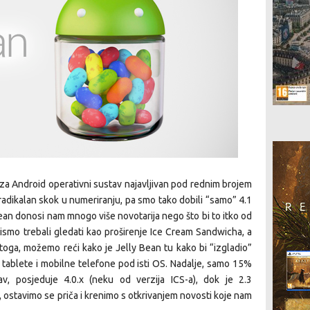
za Android operativni sustav najavljivan pod rednim brojem
 radikalan skok u numeriranju, pa smo tako dobili “samo” 4.1
ean donosi nam mnogo više novotarija nego što bi to itko od
bismo trebali gledati kao proširenje Ice Cream Sandwicha, a
oga, možemo reći kako je Jelly Bean tu kako bi “izgladio”
io tablete i mobilne telefone pod isti OS. Nadalje, samo 15%
av, posjeduje 4.0.x (neku od verzija ICS-a), dok je 2.3
, ostavimo se priča i krenimo s otkrivanjem novosti koje nam