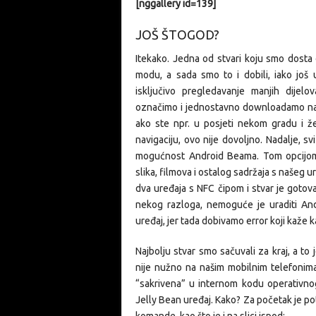
[nggallery id=139]
JOŠ ŠTOGOD?
Itekako. Jedna od stvari koju smo dosta 
modu, a sada smo to i dobili, iako još
isključivo pregledavanje manjih dijel
označimo i jednostavno downloadamo na n
ako ste npr. u posjeti nekom gradu i že
navigaciju, ovo nije dovoljno. Nadalje, s
mogućnost Android Beama. Tom opcijom
slika, filmova i ostalog sadržaja s našeg ur
dva uređaja s NFC čipom i stvar je gotov
nekog razloga, nemoguće je uraditi An
uređaj, jer tada dobivamo error koji kaže 
Najbolju stvar smo sačuvali za kraj, a to
nije nužno na našim mobilnim telefonima, 
“sakrivena” u internom kodu operativnog
Jelly Bean uređaj. Kako? Za početak je po