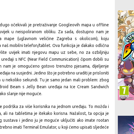
dugo očekivali je pretraživanje Googleovih mapa u offline
 uvijek u neispoliranom obliku. Za sada, dostupno nam je
ova mape (uglavnom veličine Zagreba s okolicom), koju
aš mobilni telefon/tablet. Ova funkcija je dakako odlična
lite uvijek imati njegovu mapu uz sebe, no za ozbiljniju
vi uređaji s NFC (Near Field Communication) čipom dobili su
 nam je omogućeno gotovo trenutno pjesama, dijeljenje
eđaja na susjedni. Jedino što je potrebno uraditi je prisloniti
a u nekoliko sekundi. Tu je samo jedan mali problem: zbog
droid Beam s Jelly Bean uređaja na Ice Cream Sandwich
kako slanje nije moguće.
 je podrška za više korisnika na jednom uređaju. To možda i
ali na tabletima je itekako korisna. Nažalost, ta opcija je
 sustava i jedino ju je moguće uključiti ako imate rootan
trebno imati Terminal Emulator, u koji ćemo upisati sljedeće