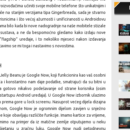
proizvođačima učiniti svoje mobilne telefone što unikatnijim i
le na starijim verzijama tipa Gingerbreada, sada je stvarno
isnicima i što većoj ažurnosti i unificiranosti u Androidovu
nama bilo kada bi nove nadogradnje na naše mobitele stizale
og sustava, a ne da bespomoćno gledamo kako izdaju nove
“flagship” uređaje, i to nekoliko mjeseci nakon izdavanja
avimo se mi toga i nastavimo s novostima.
H
 Jelly Beanu je Google Now, koji funkcionira kao vaš osobni
ača i konstantno nam daje podatke, smatrajući da su bitni u
va gotovo nikakvo podešavanje od strane korisnika (osim
tartupu Android uređaja). U Google Now izbornik ulazimo
om prema gore u lock screenu. Nasuprot većeg dijela dizajna
dinom, Google Now je ogromnim dijelom zavijen u snježno
ce koje obavljaju različite funkcije. Imamo kartice za vrijeme,
zmimo na primjer da iz matične zemlje otputujemo u neku
lijetanju u zračnu luku, Google Now nudi petodnevnu