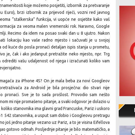
amenitosti koje možemo posjetiti, izbornik za pretvaranje
Euro), brzi izbornik za prijevod riječi, vozni red javnog
veoma “stalkerska” funkcija, vi uopće ne osjetite kako vaš
informacija za veoma malen vremenski rok. Naravno, Google
lji. Recimo da idem na posao svaki dan u 8 ujutro. Nakon
i lokaciju kao vaše radno mjesto i sačuvati je u svojoj
a od kuće do posla pronaći detaljan ispis stanja u prometu,
o je, čak i ako jedanput pretražite neko mjesto, npr. Trg
drediti vašu udaljenost od njega i izračunati koliko vam
evjerojatno.
omagača za iPhone 4S? On je mala beba za novi Googleov
retraživača za Android je bila prosječna: dio stvari nije
lo pronaći. Sve je to sada prošlost. Provodio sam nešto
ednom mi nije promašeno pitanje, a svaki odgovor je dolazio u
 koliko stanovnika ima glavni grad Francuske, Pariz i uskoro
61 542 stanovnika, a usput sam dobio i Googleovu pretragu
o još jedno pitanje vezano uz Pariz, a to je visina Eifellova
igao gotovo odmah. Posljednje pitanje je bilo matematičko, a