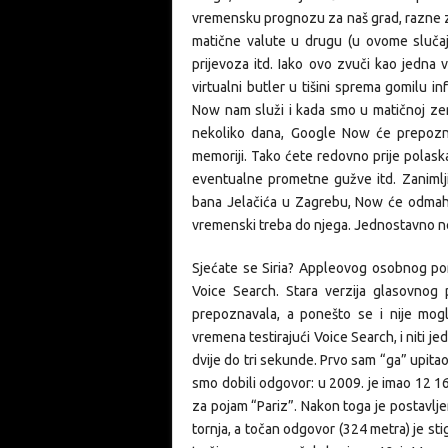
vremensku prognozu za naš grad, razne zn
matične valute u drugu (u ovome slučaju 
prijevoza itd. Iako ovo zvuči kao jedna 
virtualni butler u tišini sprema gomilu 
Now nam služi i kada smo u matičnoj zem
nekoliko dana, Google Now će prepoznat
memoriji. Tako ćete redovno prije polask
eventualne prometne gužve itd. Zanimljiv
bana Jelačića u Zagrebu, Now će odmah o
vremenski treba do njega. Jednostavno n
Sjećate se Siria? Appleovog osobnog p
Voice Search. Stara verzija glasovnog p
prepoznavala, a ponešto se i nije mog
vremena testirajući Voice Search, i niti j
dvije do tri sekunde. Prvo sam “ga” upitao
smo dobili odgovor: u 2009. je imao 12 1
za pojam “Pariz”. Nakon toga je postavljen
tornja, a točan odgovor (324 metra) je st