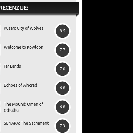
RECENZIJE:
Kusan: City of Wolves
8.5
Welcome to Kowloon
7.7
Far Lands
7.0
Echoes of Aincrad
6.8
The Mound: Omen of
6.8
Cthulhu
SENARA: The Sacrament
7.3