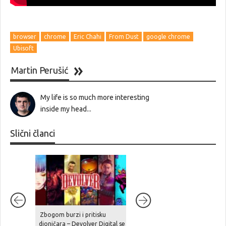
browser
chrome
Eric Chahi
From Dust
google chrome
Ubisoft
Martin Perušić
My life is so much more interesting
inside my head...
Slični članci
Zbogom burzi i pritisku
Val otpuštanja zahvatio je
dioničara – Devolver Digital se
Halo Studios odmah nakon