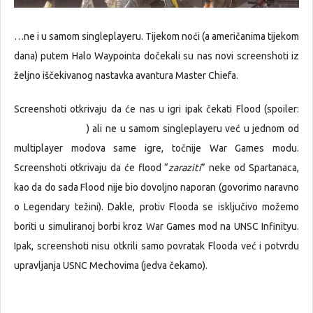
…ne i u samom singleplayeru. Tijekom noći (a američanima tijekom
dana) putem Halo Waypointa dočekali su nas novi screenshoti iz
željno iščekivanog nastavka avantura Master Chiefa.
Screenshoti otkrivaju da će nas u igri ipak čekati Flood (spoiler:
uništen u Halo 3
) ali ne u samom singleplayeru već u jednom od
multiplayer modova same igre, točnije War Games modu.
Screenshoti otkrivaju da će flood “
zaraziti
” neke od Spartanaca,
kao da do sada Flood nije bio dovoljno naporan (govorimo naravno
o Legendary težini). Dakle, protiv Flooda se isključivo možemo
boriti u simuliranoj borbi kroz War Games mod na UNSC Infinityu.
Ipak, screenshoti nisu otkrili samo povratak Flooda već i potvrdu
upravljanja USNC Mechovima (jedva čekamo).