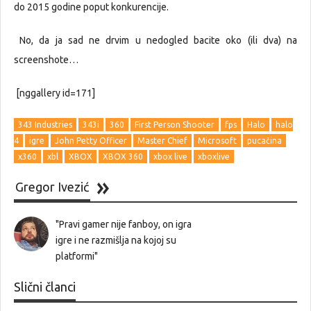
do 2015 godine poput konkurencije.
No, da ja sad ne drvim u nedogled bacite oko (ili dva) na
screenshote…
[nggallery id=171]
343 Industries
343i
360
First Person Shooter
fps
Halo
halo
4
igre
John Petty Officer
Master Chief
Microsoft
pucačina
x360
xbl
XBOX
XBOX 360
xbox live
xboxlive
Gregor Ivezić
"Pravi gamer nije fanboy, on igra
igre i ne razmišlja na kojoj su
platformi"
Slični članci