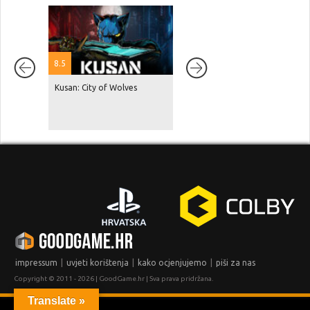
8.5
Kusan: City of Wolves
Red Dead Redemption 2 je
dosegnuo 87 milijuna
prodanih primjeraka, GTA V je
na čak 230 milijuna!
|
|
|
impressum
uvjeti korištenja
kako ocjenjujemo
piši za nas
Copyright © 2011 - 2026 | GoodGame.hr | Sva prava pridržana.
Translate »