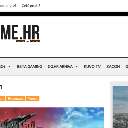
jemo igre?
Želiš pisati?
GG+
BETA GAMING
GG.HR ARHIVA
KUVO TV
ZACON
G
h
ion
Recenzije
Vijesti