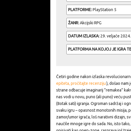
PLATFORME:
PlayStation 5
ŽANR:
Akcijski RPG
DATUM IZLASKA:
29. veljače 2024.
PLATFORMA NA KOJOJ JE IGRA T
Četiri godine nakon izlaska revolucionarn
epiteta, pročitajte recenziju
), došao nam 
strane odbacuje imaginarij ”remakea” kakv
nas vodi u novu, puno (ali puno) veću pus
(8otak sati) igranja. Ogroman sadržaj i og
svaku igru – opasnost monotonih misija, p
zamor/umor igrača, loš narativni dizajn, s
naučile mnoge igre do sada. No, isto tako,
opisivati kao open-zone, rasprava još traje