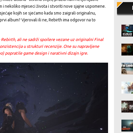
am i nekoliko mjeseci života i stvoriti nove sjajne uspomene.
osjećaje kojih se sjećamo kada smo zaigrali originalnu,
 prvi album? Vjerovali ili ne, Rebirth ima odgovor na to
Rebirth, ali ne sadrži spoilere vezane uz originalni Final
onzistencija u strukturi recenzije. One su napravljene
) popratile game design i narativni dizajn igre.