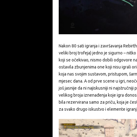
Nakon 80 sati igranja i završavanja Rebirt
veliki broj trofeja) jedno je sigurno – nitk
koji se očekivao, nismo dobili odgovore n
ostavila zbunjenima one koji nisu igrali ori
koja nas svojim sustavom, pristupom, šarmo
mjesec dana. A od prve scene u igri, neoč
još jasnije da ni najiskusniji ni najstručni
velikog broja iznenađenja koje igra donosi
bila rezervirana samo za priču, koja je čes
za svako drugo iskustvo i elemente igranj