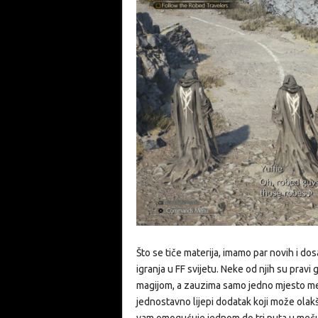
Što se tiče materija, imamo par novih i dos
igranja u FF svijetu. Neke od njih su pravi
magijom, a zauzima samo jedno mjesto među
jednostavno lijepi dodatak koji može olak