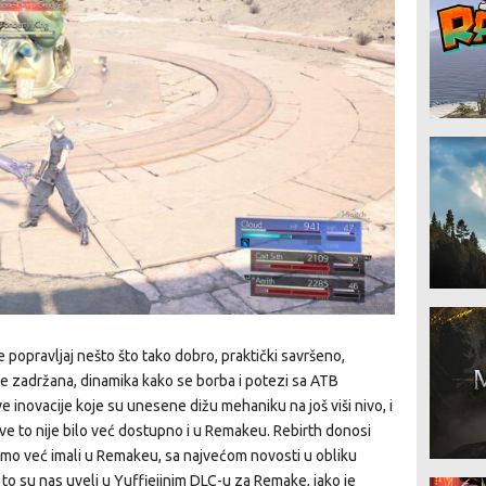
 popravljaj nešto što tako dobro, praktički savršeno,
e zadržana, dinamika kako se borba i potezi sa ATB
e inovacije koje su unesene dižu mehaniku na još viši nivo, i
ve to nije bilo već dostupno i u Remakeu. Rebirth donosi
mo već imali u Remakeu, sa najvećom novosti u obliku
o su nas uveli u Yuffiejinim DLC-u za Remake, iako je