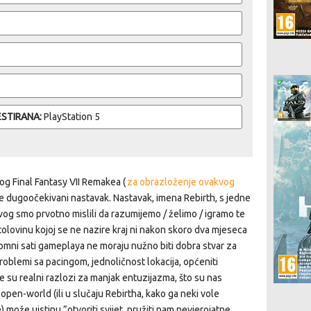
ESTIRANA:
PlayStation 5
og Final Fantasy VII Remakea (
za obrazloženje ovakvog
je dugoočekivani nastavak. Nastavak, imena Rebirth, s jedne
og smo prvotno mislili da razumijemo / želimo / igramo te
tolovinu kojoj se ne nazire kraj ni nakon skoro dva mjeseca
romni sati gameplaya ne moraju nužno biti dobra stvar za
roblemi sa pacingom, jednoličnost lokacija, općeniti
ve su realni razlozi za manjak entuzijazma, što su nas
 open-world (ili u slučaju Rebirtha, kako ga neki vole
) može uistinu ”otvoriti svijet, pružiti nam nevjerojatne