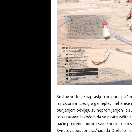
Sustav borbe je napravljen po principu “ne
funckionira”. Jezgra gameplay mehanike j
punjenjem odvijaju su nepromijenjeni, a sv
to sa takvom lakoćom da se pitate zašto s
način pripreme borbe i same borbe kako s
Synergy sposobnosti/napada. Doduše, i u t