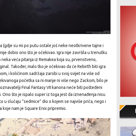
ha (gdje su mi po putu ostale još neke neotkrivene tajne i
o nije dobio ono što je očekivao. Igra nije završila u trenutku
a neka veća pitanja iz Remakea koja su, prvenstveno,
ginal. Također, malo tko je očekivao da će Rebirth biti igra
m, i količinom sadržaja zarobi u svoj svijet na više od
ekivanoga početka sa ni manje ni više nego Zackom, bilo je
ji poznavatelji Final Fantasy VII kanona neće biti pošteđeni
. Ono što je ispalo super iz toga jest da iznenađenja nisu
to u slučaju ”sedmice” dio o kojem se najviše priča, nego i
a koje nam je Square Enix pripremio.