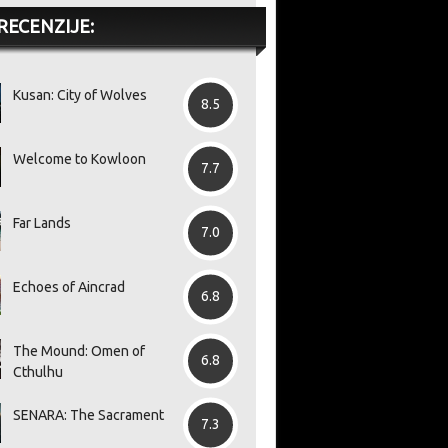
RECENZIJE:
Kusan: City of Wolves
8.5
Welcome to Kowloon
7.7
Far Lands
7.0
Echoes of Aincrad
6.8
The Mound: Omen of
6.8
Cthulhu
SENARA: The Sacrament
7.3