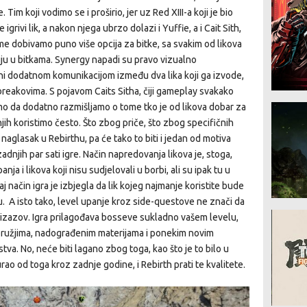
Tim koji vodimo se i proširio, jer uz Red XIII-a koji je bio
grivi lik, a nakon njega ubrzo dolazi i Yuffie, a i Cait Sith,
me dobivamo puno više opcija za bitke, sa svakim od likova
iju u bitkama. Synergy napadi su pravo vizualno
eni dodatnom komunikacijom između dva lika koji ga izvode,
t breakovima. S pojavom Caits Sitha, čiji gameplay svakako
 smo da dodatno razmišljamo o tome tko je od likova dobar za
 njih koristimo često. Što zbog priče, što zbog specifičnih
ki naglasak u Rebirthu, pa će tako to biti i jedan od motiva
dnjih par sati igre. Način napredovanja likova je, stoga,
a i likova koji nisu sudjelovali u borbi, ali su ipak tu u
taj način igra je izbjegla da lik kojeg najmanje koristite bude
lu. A isto tako, level upanje kroz side-questove ne znači da
i izazov. Igra prilagođava bosseve sukladno vašem levelu,
 oružjima, nadograđenim materijama i ponekim novim
stva. No, neće biti lagano zbog toga, kao što je to bilo u
rao od toga kroz zadnje godine, i Rebirth prati te kvalitete.