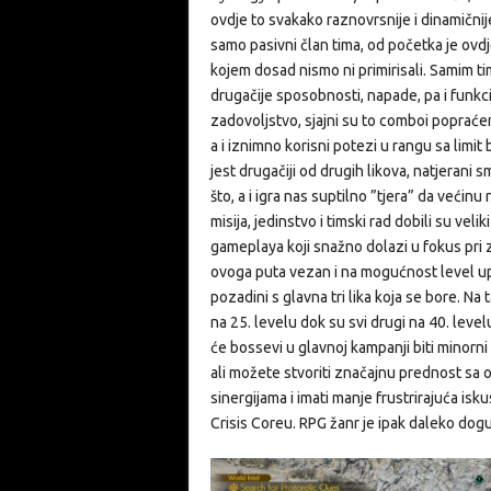
ovdje to svakako raznovrsnije i dinamičnije. 
samo pasivni član tima, od početka je ovdje i
kojem dosad nismo ni primirisali. Samim ti
drugačije sposobnosti, napade, pa i funkc
zadovoljstvo, sjajni su to comboi poprać
a i iznimno korisni potezi u rangu sa limi
jest drugačiji od drugih likova, natjerani
što, a i igra nas suptilno ”tjera” da većinu
misija, jedinstvo i timski rad dobili su veli
gameplaya koji snažno dolazi u fokus pri za
ovoga puta vezan i na mogućnost level upanj
pozadini s glavna tri lika koja se bore. Na 
na 25. levelu dok su svi drugi na 40. leve
će bossevi u glavnoj kampanji biti minorn
ali možete stvoriti značajnu prednost sa
sinergijama i imati manje frustrirajuća isku
Crisis Coreu. RPG žanr je ipak daleko dogu