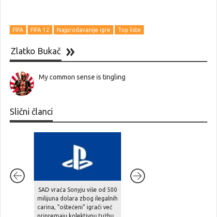
FIFA
FIFA 12
Najprodavanije igre
Top liste
Zlatko Bukač
My common sense is tingling
Slični članci
SAD vraća Sonyju više od 500
Extraction shooter BR1
milijuna dolara zbog ilegalnih
Infinite unosi pravi novac u
carina, “oštećeni” igrači već
gaming, ali zajednica sumnja
pripremaju kolektivnu tužbu…
na opasnu zamku…