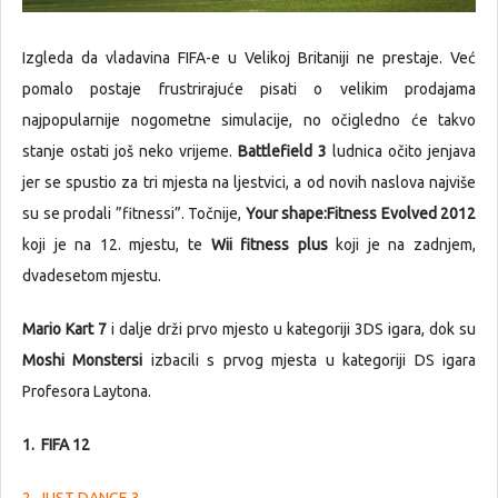
Izgleda da vladavina FIFA-e u Velikoj Britaniji ne prestaje. Već
pomalo postaje frustrirajuće pisati o velikim prodajama
najpopularnije nogometne simulacije, no očigledno će takvo
stanje ostati još neko vrijeme.
Battlefield 3
ludnica očito jenjava
jer se spustio za tri mjesta na ljestvici, a od novih naslova najviše
su se prodali ”fitnessi”. Točnije,
Your shape:Fitness Evolved 2012
koji je na 12. mjestu, te
Wii fitness plus
koji je na zadnjem,
dvadesetom mjestu.
Mario Kart 7
i dalje drži prvo mjesto u kategoriji 3DS igara, dok su
Moshi Monstersi
izbacili s prvog mjesta u kategoriji DS igara
Profesora Laytona.
1. FIFA 12