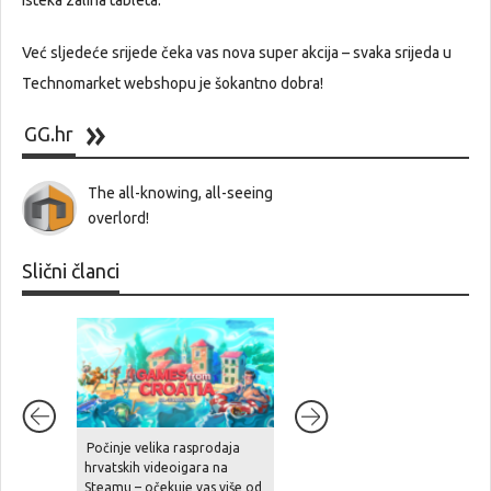
isteka zaliha tableta.
Već sljedeće srijede čeka vas nova super akcija – svaka srijeda u
Technomarket webshopu je šokantno dobra!
GG.hr
The all-knowing, all-seeing
overlord!
Slični članci
Počinje velika rasprodaja
Završio je Expo Gamers: titula
hrvatskih videoigara na
vodećeg regionalnog
Steamu – očekuje vas više od
događanja gaming industrije i