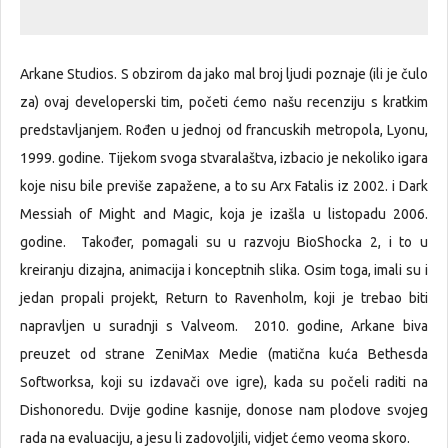
Arkane Studios. S obzirom da jako mal broj ljudi poznaje (ili je čulo
za) ovaj developerski tim, početi ćemo našu recenziju s kratkim
predstavljanjem. Rođen u jednoj od francuskih metropola, Lyonu,
1999. godine. Tijekom svoga stvaralaštva, izbacio je nekoliko igara
koje nisu bile previše zapažene, a to su Arx Fatalis iz 2002. i Dark
Messiah of Might and Magic, koja je izašla u listopadu 2006.
godine. Također, pomagali su u razvoju BioShocka 2, i to u
kreiranju dizajna, animacija i konceptnih slika. Osim toga, imali su i
jedan propali projekt, Return to Ravenholm, koji je trebao biti
napravljen u suradnji s Valveom. 2010. godine, Arkane biva
preuzet od strane ZeniMax Medie (matična kuća Bethesda
Softworksa, koji su izdavači ove igre), kada su počeli raditi na
Dishonoredu. Dvije godine kasnije, donose nam plodove svojeg
rada na evaluaciju, a jesu li zadovoljili, vidjet ćemo veoma skoro.