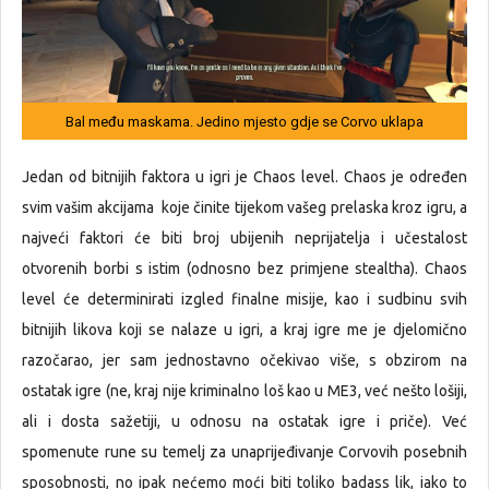
Bal među maskama. Jedino mjesto gdje se Corvo uklapa
Jedan od bitnijih faktora u igri je Chaos level. Chaos je određen
svim vašim akcijama koje činite tijekom vašeg prelaska kroz igru, a
najveći faktori će biti broj ubijenih neprijatelja i učestalost
otvorenih borbi s istim (odnosno bez primjene stealtha). Chaos
level će determinirati izgled finalne misije, kao i sudbinu svih
bitnijih likova koji se nalaze u igri, a kraj igre me je djelomično
razočarao, jer sam jednostavno očekivao više, s obzirom na
ostatak igre (ne, kraj nije kriminalno loš kao u ME3, već nešto lošiji,
ali i dosta sažetiji, u odnosu na ostatak igre i priče). Već
spomenute rune su temelj za unaprijeđivanje Corvovih posebnih
sposobnosti, no ipak nećemo moći biti toliko badass lik, iako to