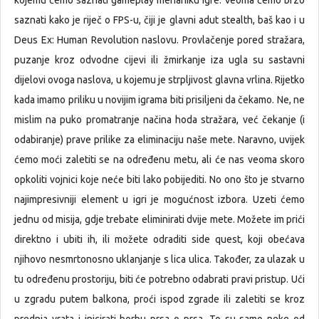
kojemu ćemo saznati gameplay mehaniku igre. Veoma ćemo brzo
saznati kako je riječ o FPS-u, čiji je glavni adut stealth, baš kao i u
Deus Ex: Human Revolution naslovu. Provlačenje pored stražara,
puzanje kroz odvodne cijevi ili žmirkanje iza ugla su sastavni
dijelovi ovoga naslova, u kojemu je strpljivost glavna vrlina. Rijetko
kada imamo priliku u novijim igrama biti prisiljeni da čekamo. Ne, ne
mislim na puko promatranje načina hoda stražara, već čekanje (i
odabiranje) prave prilike za eliminaciju naše mete. Naravno, uvijek
ćemo moći zaletiti se na određenu metu, ali će nas veoma skoro
opkoliti vojnici koje neće biti lako pobijediti. No ono što je stvarno
najimpresivniji element u igri je mogućnost izbora. Uzeti ćemo
jednu od misija, gdje trebate eliminirati dvije mete. Možete im prići
direktno i ubiti ih, ili možete odraditi side quest, koji obećava
njihovo nesmrtonosno uklanjanje s lica ulica. Također, za ulazak u
tu određenu prostoriju, biti će potrebno odabrati pravi pristup. Ući
u zgradu putem balkona, proći ispod zgrade ili zaletiti se kroz