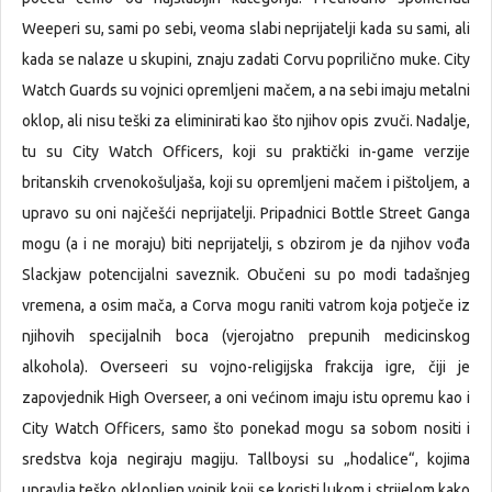
Weeperi su, sami po sebi, veoma slabi neprijatelji kada su sami, ali
kada se nalaze u skupini, znaju zadati Corvu poprilično muke. City
Watch Guards su vojnici opremljeni mačem, a na sebi imaju metalni
oklop, ali nisu teški za eliminirati kao što njihov opis zvuči. Nadalje,
tu su City Watch Officers, koji su praktički in-game verzije
britanskih crvenokošuljaša, koji su opremljeni mačem i pištoljem, a
upravo su oni najčešći neprijatelji. Pripadnici Bottle Street Ganga
mogu (a i ne moraju) biti neprijatelji, s obzirom je da njihov vođa
Slackjaw potencijalni saveznik. Obučeni su po modi tadašnjeg
vremena, a osim mača, a Corva mogu raniti vatrom koja potječe iz
njihovih specijalnih boca (vjerojatno prepunih medicinskog
alkohola). Overseeri su vojno-religijska frakcija igre, čiji je
zapovjednik High Overseer, a oni većinom imaju istu opremu kao i
City Watch Officers, samo što ponekad mogu sa sobom nositi i
sredstva koja negiraju magiju. Tallboysi su „hodalice“, kojima
upravlja teško oklopljen vojnik koji se koristi lukom i strijelom kako