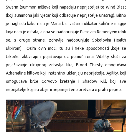
Swarm (summon miševa koji napadaju neprijatelje) te Wind Blast
(koji summona jaki vjetar koji odbacuje neprijatelje unatrag). Bitno
je naglasiti kako nam je Mana bar važan indikator količine magije
koja nam je ostala, a ona se nadopunjuje Pierovim Remedyem (dok
se, s druge strane, zdravlje nadopunjuje Sokolovim Health
Elixirom). Osim ovih moći, tu su i neke sposobnosti ,koje se
također aktiviraju i pojačavaju uz pomoć runa. Vitality služi za
pojačavanje ukupnog zdravlja lika, Blood Thirsty omogućava
Adrenaline killove koji instantno uklanjaju neprijatelja, Agility, koji
omogućava brže Corvovo kretanje i Shadow Kill, koji sve
neprijatelje koji su ubijeni neprimjećeno pretvara u prah i pepeo.