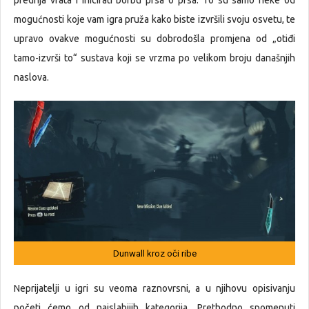
prednja vrata i inicirati borbu prsa o prsa. To su samo neke od
mogućnosti koje vam igra pruža kako biste izvršili svoju osvetu, te
upravo ovakve mogućnosti su dobrodošla promjena od „otiđi
tamo-izvrši to“ sustava koji se vrzma po velikom broju današnjih
naslova.
Dunwall kroz oči ribe
Neprijatelji u igri su veoma raznovrsni, a u njihovu opisivanju
početi ćemo od najslabijih kategorija. Prethodno spomenuti