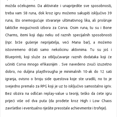
možda očekujemo. Da aktivirate i unaprijedite sve sposobnosti,
treba vam 58 runa, dok kroz igru možemo sakupiti isključivo 39
runa, što onemogućuje stvaranje ultimativnog lika, ali proširuje
taktičke mogućnosti izbora za Corva. Osim runa, tu su i Bone
Charms, itemi koji daju neku od raznih specijalnih sposobnosti
(npr. brže gušenje neprijatelja, veći Mana bar), a možemo
istovremeno držati samo nekolicinu aktivnima. Tu su još i
Blueprinti, koji služe za otključavanje raznih dodataka koji će
učiniti Corva mnogo efikasnijim . Sve navedeno zvuči izuzetno
dobro, no duljina playthrougha je minimalnih 10-ak do 12 sati
igranja, ovisno o broju side questova koje ste uradili, no to je
svejedno premalo za RPG koji je uz to isključivo samostalno igriv.
Bez obzira na odličan replay-value u teoriji, teško da ćete igru
prijeći više od dva puta (da prođete kroz High i Low Chaos
završetke i eventualno riješite preostale achievmente i trofeje).