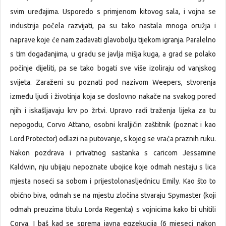
svim uređajima. Usporedo s primjenom kitovog sala, i vojna se
industrija počela razvijati, pa su tako nastala mnoga oružja i
naprave koje će nam zadavati glavobolju tijekom igranja. Paralelno
s tim događanjima, u gradu se javlja mišja kuga, a grad se polako
počinje dijeliti, pa se tako bogati sve više izoliraju od vanjskog
svijeta. Zaraženi su poznati pod nazivom Weepers, stvorenja
između ljudi i životinja koja se doslovno nakače na svakog pored
njih i iskašljavaju krv po žrtvi. Upravo radi traženja lijeka za tu
nepogodu, Corvo Attano, osobni kraljičin zaštitnik (poznat i kao
Lord Protector) odlazi na putovanje, s kojeg se vraća praznih ruku.
Nakon pozdrava i privatnog sastanka s caricom Jessamine
Kaldwin, nju ubijaju nepoznate ubojice koje odmah nestaju s lica
mjesta noseći sa sobom i prijestolonasljednicu Emily. Kao što to
obično biva, odmah se na mjestu zločina stvaraju Spymaster (koji
odmah preuzima titulu Lorda Regenta) s vojnicima kako bi uhitili
Corva. I baš kad se sprema javna egzekucija (6 mjeseci nakon