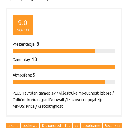
9.0
ocjena
8
Prezentacija:
10
Gameplay:
9
Atmosfera:
PLUS: Izvrstan gameplay / Višestruke mogućnosti izbora /
Odlično kreiran grad Dunwall / Izazovni neprijatelji
MINUS: Priča / Kratkotrajnost
arkane
bethesda
Dishonored
fps
gg
goodgame
Recenzija