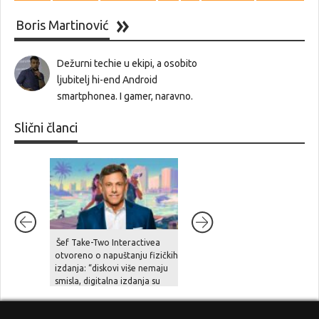
Boris Martinović
Dežurni techie u ekipi, a osobito
ljubitelj hi-end Android
smartphonea. I gamer, naravno.
Slični članci
Šef Take-Two Interactivea
[LIVESTREAM]: Gledajte s
otvoreno o napuštanju fizičkih
nama uživo THQ Nordic
izdanja: “diskovi više nemaju
Digital Showcase 2026
smisla, digitalna izdanja su
znatno praktičnija”