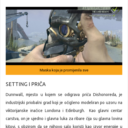
Maska koja je promijenila sve
SETTING I PRIČA
Dunnwall, mjesto u kojem se odigrava priča Dishonoreda, je
industrijski priobalni grad koji je očigleno modeliran po uzoru na
viktorijanske inačice Londona i Edinburgh. Kao glavni centar
carstva, on je ujedno i glavna luka za ribare čija su glavna lovina
kitovi, s obzirom da se njihovo salo koristi kao izvor energije u