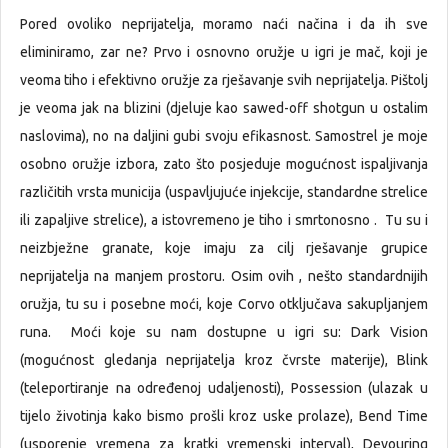
Pored ovoliko neprijatelja, moramo naći načina i da ih sve
eliminiramo, zar ne? Prvo i osnovno oružje u igri je mač, koji je
veoma tiho i efektivno oružje za rješavanje svih neprijatelja. Pištolj
je veoma jak na blizini (djeluje kao sawed-off shotgun u ostalim
naslovima), no na daljini gubi svoju efikasnost. Samostrel je moje
osobno oružje izbora, zato što posjeduje mogućnost ispaljivanja
različitih vrsta municija (uspavljujuće injekcije, standardne strelice
ili zapaljive strelice), a istovremeno je tiho i smrtonosno . Tu su i
neizbježne granate, koje imaju za cilj rješavanje grupice
neprijatelja na manjem prostoru. Osim ovih , nešto standardnijih
oružja, tu su i posebne moći, koje Corvo otključava sakupljanjem
runa. Moći koje su nam dostupne u igri su: Dark Vision
(mogućnost gledanja neprijatelja kroz čvrste materije), Blink
(teleportiranje na određenoj udaljenosti), Possession (ulazak u
tijelo životinja kako bismo prošli kroz uske prolaze), Bend Time
(usporenje vremena za kratki vremenski interval), Devouring