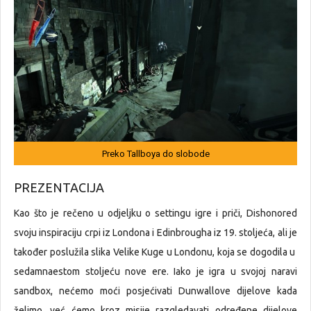
Preko Tallboya do slobode
PREZENTACIJA
Kao što je rečeno u odjeljku o settingu igre i priči, Dishonored
svoju inspiraciju crpi iz Londona i Edinbrougha iz 19. stoljeća, ali je
također poslužila slika Velike Kuge u Londonu, koja se dogodila u
sedamnaestom stoljeću nove ere. Iako je igra u svojoj naravi
sandbox, nećemo moći posjećivati Dunwallove dijelove kada
želimo, već ćemo kroz misije razgledavati određene dijelove