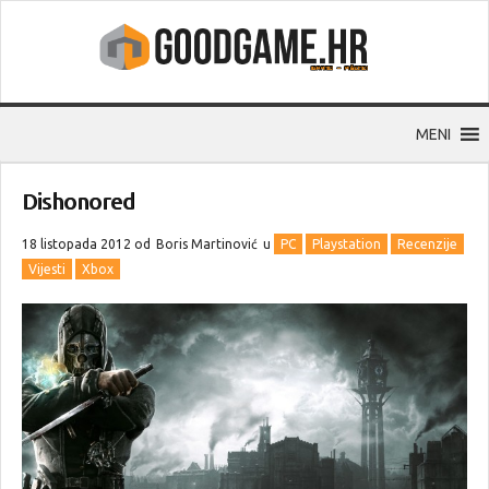
MENI
Dishonored
18 listopada 2012 od
Boris Martinović
u
PC
Playstation
Recenzije
Vijesti
Xbox