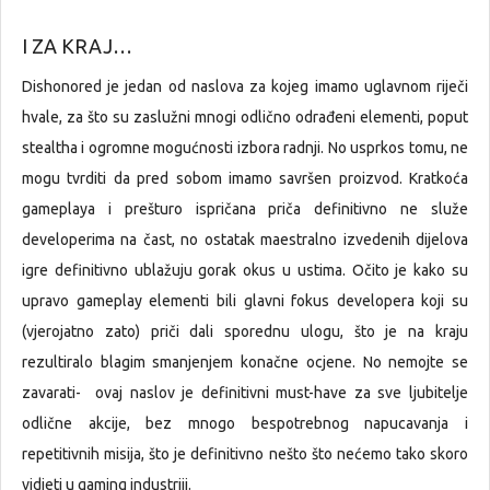
I ZA KRAJ…
Dishonored je jedan od naslova za kojeg imamo uglavnom riječi
hvale, za što su zaslužni mnogi odlično odrađeni elementi, poput
stealtha i ogromne mogućnosti izbora radnji. No usprkos tomu, ne
mogu tvrditi da pred sobom imamo savršen proizvod. Kratkoća
gameplaya i prešturo ispričana priča definitivno ne služe
developerima na čast, no ostatak maestralno izvedenih dijelova
igre definitivno ublažuju gorak okus u ustima. Očito je kako su
upravo gameplay elementi bili glavni fokus developera koji su
(vjerojatno zato) priči dali sporednu ulogu, što je na kraju
rezultiralo blagim smanjenjem konačne ocjene. No nemojte se
zavarati- ovaj naslov je definitivni must-have za sve ljubitelje
odlične akcije, bez mnogo bespotrebnog napucavanja i
repetitivnih misija, što je definitivno nešto što nećemo tako skoro
vidjeti u gaming industriji.