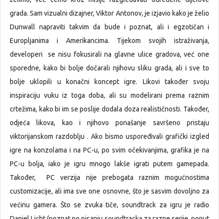
grada. Sam vizualni dizajner, Viktor Antonov, je izjavio kako je želio
Dunwall napraviti takvim da bude i poznat, ali i egzotičan i
Europljanima i Amerikancima. Tijekom svojih istraživanja,
developeri se nisu fokusirali na glavne ulice gradova, već one
sporedne, kako bi bolje dočarali njihovu sliku grada, ali i sve to
bolje uklopili u konačni koncept igre. Likovi također svoju
inspiraciju vuku iz toga doba, ali su modelirani prema raznim
crtežima, kako bi im se poslije dodala doza realističnosti. Također,
odjeća likova, kao i njihovo ponašanje savršeno pristaju
viktorijanskom razdoblju . Ako bismo uspoređivali grafički izgled
igre na konzolama i na PC-u, po svim očekivanjima, grafika je na
PC-u bolja, iako je igru mnogo lakše igrati putem gamepada.
Također, PC verzija nije prebogata raznim mogućnostima
customizacije, ali ima sve one osnovne, što je sasvim dovoljno za
većinu gamera. Što se zvuka tiče, soundtrack za igru je radio
Daniel Licht (poznat po pisanju soundtracka za razne serije, poput