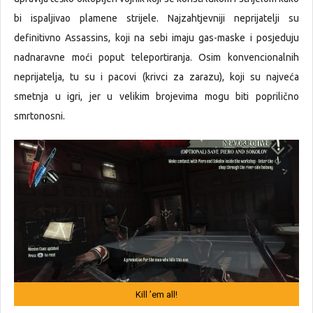
bi ispaljivao plamene strijele. Najzahtjevniji neprijatelji su
definitivno Assassins, koji na sebi imaju gas-maske i posjeduju
nadnaravne moći poput teleportiranja. Osim konvencionalnih
neprijatelja, tu su i pacovi (krivci za zarazu), koji su najveća
smetnja u igri, jer u velikim brojevima mogu biti poprilično
smrtonosni.
Kill ’em all!