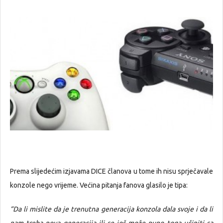
Prema slijedećim izjavama DICE članova u tome ih nisu sprječavale
konzole nego vrijeme. Većina pitanja fanova glasilo je tipa:
“Da li mislite da je trenutna generacija konzola dala svoje i da li
nam treba nova generacija ili se još može puno toga učiniti sa