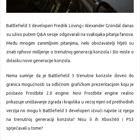
Battlefield 3 developeri Fredrik Löving i Alexander Gröndal danas
su uživo putem Q&A sesije odgovarali na svakojaka pitanja fanova.
Među mnogim zanimljivim pitanjima, neki obožavatelji htjeli su
znati njihovo mišljenje o trenutnoj generaciji konzola i što misle o
dolasku nove generacije konzola.
Nema sumnje da je Battlefield 3 trenutne konzole doveo do
granica mogućnosti sa odličnom grafičkom prezentacijom koju je
postavio Frostbite 2.0 engine. Novi Frostbite engine realno
prikazuje uništavanje zgrada i krajolika u većoj mjeri od prethodnih
verzija no mogu li Battlefield 3 developeri izvući najviše iz njega
na trenutnoj generaciji konzola? Nisu li ih Xbox360 i PS3
sprječavali u tome?