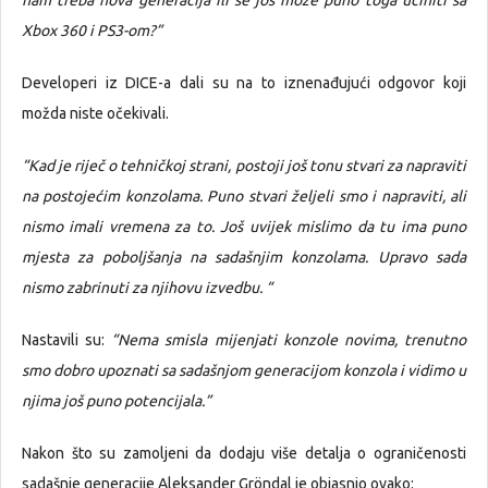
Xbox 360 i PS3-om?”
Developeri iz DICE-a dali su na to iznenađujući odgovor koji
možda niste očekivali.
“Kad je riječ o tehničkoj strani, postoji još tonu stvari za napraviti
na postojećim konzolama. Puno stvari željeli smo i napraviti, ali
nismo imali vremena za to. Još uvijek mislimo da tu ima puno
mjesta za poboljšanja na sadašnjim konzolama. Upravo sada
nismo zabrinuti za njihovu izvedbu. “
Nastavili su:
“Nema smisla mijenjati konzole novima, trenutno
smo dobro upoznati sa sadašnjom generacijom konzola i vidimo u
njima još puno potencijala.”
Nakon što su zamoljeni da dodaju više detalja o ograničenosti
sadašnje generacije Aleksander Gröndal je objasnio ovako: