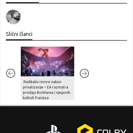
Slični članci
Radikalni rezovi nakon
Ghost Recon Wildlands je
privatizacije – EA razmatra
stigao na aktualne platforme,
prodaju BioWarea i njegovih
zajedno sa besplatnom
kultnih franšiza
nadogradnjom, novom pričo
i naprednim opcijama