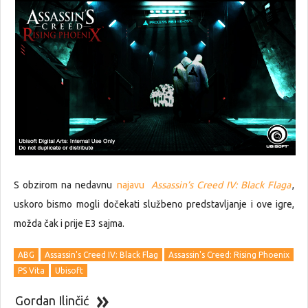
S obzirom na nedavnu
najavu
Assassin’s Creed IV: Black Flaga
,
uskoro bismo mogli dočekati službeno predstavljanje i ove igre,
možda čak i prije E3 sajma.
ABG
Assassin's Creed IV: Black Flag
Assassin's Creed: Rising Phoenix
PS Vita
Ubisoft
Gordan Ilinčić