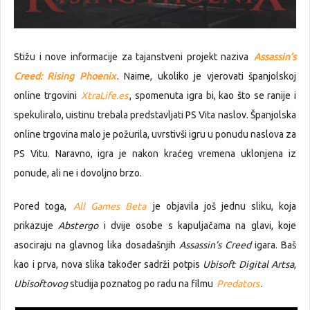
Stižu i nove informacije za tajanstveni projekt naziva
Assassin’s
Creed: Rising Phoenix
. Naime, ukoliko je vjerovati španjolskoj
online trgovini
XtraLife.es
, spomenuta igra bi, kao što se ranije i
spekuliralo, uistinu trebala predstavljati PS Vita naslov. Španjolska
online trgovina malo je požurila, uvrstivši igru u ponudu naslova za
PS Vitu. Naravno, igra je nakon kraćeg vremena uklonjena iz
ponude, ali ne i dovoljno brzo.
Pored toga,
All Games Beta
je objavila još jednu sliku, koja
prikazuje
Abstergo
i dvije osobe s kapuljačama na glavi, koje
asociraju na glavnog lika dosadašnjih
Assassin’s Creed
igara. Baš
kao i prva, nova slika također sadrži potpis
Ubisoft Digital Artsa
,
Ubisoftovog
studija poznatog po radu na filmu
Predators
.