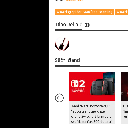
Amazing Spider-Man free roaming
Amazin
Dino Jelinić
Slični članci
Analitičari upozoravaju:
Dia
“zbog trenutne krize,
Nin
cijena Switcha 2 bi mogla
ruj
skočiti na čak 800 dolara”