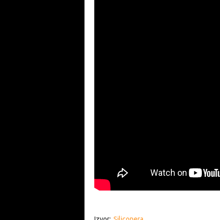
Izvor:
Siliconera