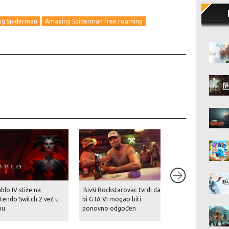
g Spiderman
Amazing Spiderman free roaming
blo IV stiže na
Bivši Rockstarovac tvrdi da
Nakon povijesnog
tendo Switch 2 već u
bi GTA VI mogao biti
preuzimanja stiže 
nu
ponovno odgođen
tuš – EA planira r
700 milijuna dolara
val masovnih otpu