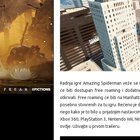
Radnja igre Amazing Spiderman veže se na
će biti dostupan free roaming i dodatne
otkrivati. Free roaming će biti na Manhatt
posebno stvorenih za tu igru. Rečeno je 
nego kako je to bilo u prijašnjim nastavci
Xbox 360, PlayStation 3, Nintendo Wii, Nin
ovdje. Uživajte u prvom traileru.