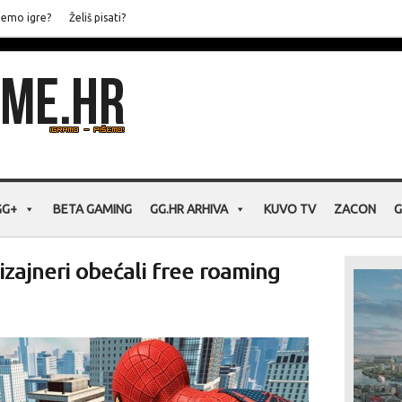
jemo igre?
Želiš pisati?
GG+
BETA GAMING
GG.HR ARHIVA
KUVO TV
ZACON
G
zajneri obećali free roaming