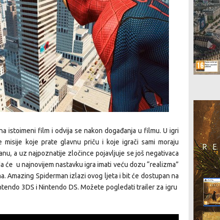
 istoimeni film i odvija se nakon događanja u filmu. U igri
 misije koje prate glavnu priču i koje igrači sami moraju
anu, a uz najpoznatije zločince pojavljuje se još negativaca
da će u najnovijem nastavku igra imati veću dozu “realizma”
ma. Amazing Spiderman izlazi ovog ljeta i bit će dostupan na
tendo 3DS i Nintendo DS. Možete pogledati trailer za igru ​​