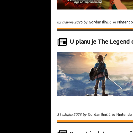
03 travnja 2025 by
Gordan Ilinčić
in
Nintendo
U planu je The Legend o
31 ožujka 2025 by
Gordan Ilinčić
in
Nintendo