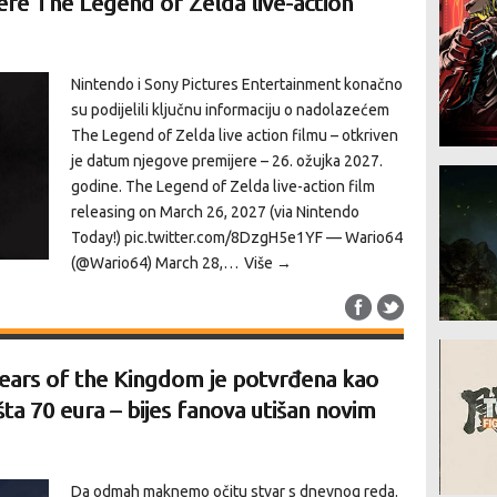
ere The Legend of Zelda live-action
Nintendo i Sony Pictures Entertainment konačno
su podijelili ključnu informaciju o nadolazećem
The Legend of Zelda live action filmu – otkriven
je datum njegove premijere – 26. ožujka 2027.
godine. The Legend of Zelda live-action film
releasing on March 26, 2027 (via Nintendo
Today!) pic.twitter.com/8DzgH5e1YF — Wario64
(@Wario64) March 28,…
Više →
ears of the Kingdom je potvrđena kao
šta 70 eura – bijes fanova utišan novim
Da odmah maknemo očitu stvar s dnevnog reda.