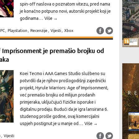
spin-off naslova o poznatom vitezu, pred nama
je konačno potpuno novi, autorski projekt koji je
godinama…
Više →
PC
,
Playstation
,
Recenzije
,
Vijesti
,
Xbox
f Imprisonment je premašio brojku od
raka
Koei Tecmo i AAA Games Studio službeno su
potvrdili da je njihov prošlogodišnji zajednički
projekt, Hyrule Warriors: Age of Imprisonment,
već premašio brojku od milijun prodanih
primjeraka, uključujući fizičke isporuke i
digitalnu prodaju. Budući da je igra lansirana 6.
studenog prošle godine, ovaj komercijalni
uspjeh postignut je u manje od…
Više →
o
,
Vijesti