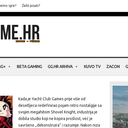
jemo igre?
Želiš pisati?
GG+
BETA GAMING
GG.HR ARHIVA
KUVO TV
ZACON
G
Kada je Yacht Club Games prije više od
desetljeća redefinirao pojam retro nostalgije sa
svojim megahitom Shovel Knight, industrija je
dobila studio koji ne kopira prošlost, već je
savršeno „dekonstruira“ i razumije. Nakon niza