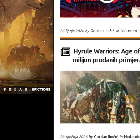
26 lipnja 2026 by
Gordan Ilinčić
in
Nintendo
,
Hyrule Warriors: Age o
milijun prodanih primje
28 siječnja 2026 by
Gordan Ilinčić
in
Nintend