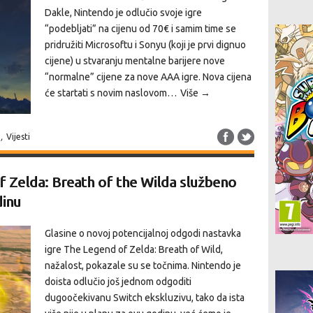
Dakle, Nintendo je odlučio svoje igre
“podebljati” na cijenu od 70€ i samim time se
pridružiti Microsoftu i Sonyu (koji je prvi dignuo
cijene) u stvaranju mentalne barijere nove
“normalne” cijene za nove AAA igre. Nova cijena
će startati s novim naslovom…
Više →
,
Vijesti
 Zelda: Breath of the Wilda službeno
dinu
Glasine o novoj potencijalnoj odgodi nastavka
igre The Legend of Zelda: Breath of Wild,
nažalost, pokazale su se točnima. Nintendo je
doista odlučio još jednom odgoditi
dugoočekivanu Switch ekskluzivu, tako da ista