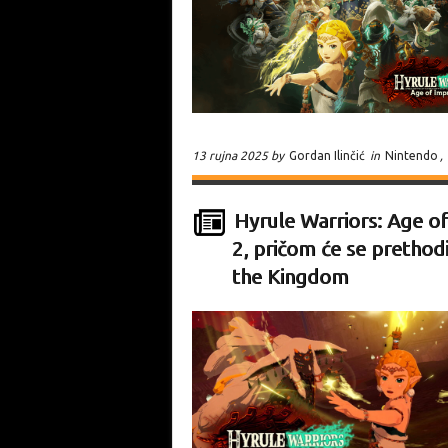
13 rujna 2025 by
Gordan Ilinčić
in
Nintendo
,
Hyrule Warriors: Age of
2, pričom će se prethodi
the Kingdom