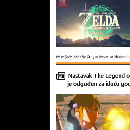
09 veljače 2023 by
Gregor Ivezić
in
Nintendo
Nastavak The Legend of
je odgođen za iduću go