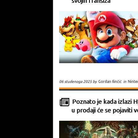
svojih franšiza
06 studenoga 2025 by
Gordan Ilinčić
in
Nint
Poznato je kada izlazi 
u prodaji će se pojavit