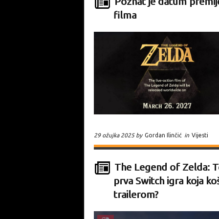
Poznat je datum premij
filma
29 ožujka 2025 by
Gordan Ilinčić
in
Vijesti
The Legend of Zelda: T
prva Switch igra koja ko
trailerom?