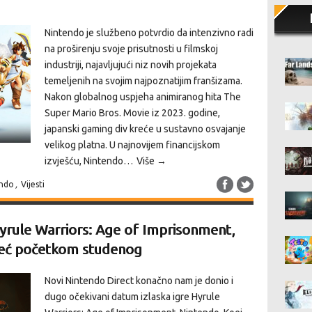
Nintendo je službeno potvrdio da intenzivno radi
na proširenju svoje prisutnosti u filmskoj
industriji, najavljujući niz novih projekata
temeljenih na svojim najpoznatijim franšizama.
Nakon globalnog uspjeha animiranog hita The
Super Mario Bros. Movie iz 2023. godine,
japanski gaming div kreće u sustavno osvajanje
velikog platna. U najnovijem financijskom
izvješću, Nintendo…
Više →
endo
,
Vijesti
Hyrule Warriors: Age of Imprisonment,
i već početkom studenog
Novi Nintendo Direct konačno nam je donio i
dugo očekivani datum izlaska igre Hyrule