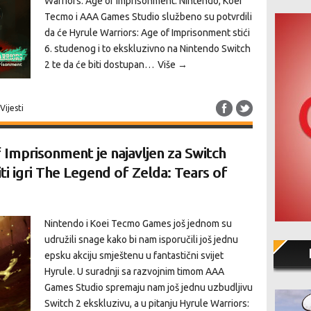
Warriors: Age of Imprisonment. Nintendo, Koei
Tecmo i AAA Games Studio službeno su potvrdili
da će Hyrule Warriors: Age of Imprisonment stići
6. studenog i to ekskluzivno na Nintendo Switch
2 te da će biti dostupan…
Više →
Vijesti
 Imprisonment je najavljen za Switch
ti igri The Legend of Zelda: Tears of
Nintendo i Koei Tecmo Games još jednom su
udružili snage kako bi nam isporučili još jednu
epsku akciju smještenu u fantastični svijet
Hyrule. U suradnji sa razvojnim timom AAA
Games Studio spremaju nam još jednu uzbudljivu
Switch 2 ekskluzivu, a u pitanju Hyrule Warriors: