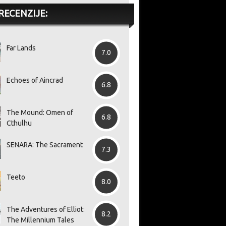
RECENZIJE:
Far Lands
7.0
Echoes of Aincrad
6.8
The Mound: Omen of
6.8
Cthulhu
SENARA: The Sacrament
7.3
Teeto
8.0
The Adventures of Elliot:
8.2
The Millennium Tales