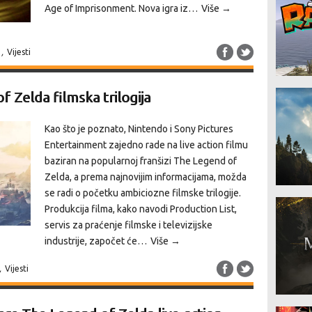
Age of Imprisonment. Nova igra iz…
Više →
,
Vijesti
f Zelda filmska trilogija
Kao što je poznato, Nintendo i Sony Pictures
Entertainment zajedno rade na live action filmu
baziran na popularnoj franšizi The Legend of
Zelda, a prema najnovijim informacijama, možda
se radi o početku ambiciozne filmske trilogije.
Produkcija filma, kako navodi Production List,
servis za praćenje filmske i televizijske
industrije, započet će…
Više →
,
Vijesti