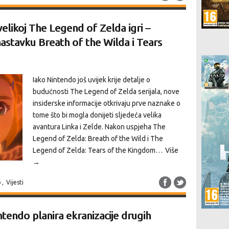
elikoj The Legend of Zelda igri –
nastavku Breath of the Wilda i Tears
Iako Nintendo još uvijek krije detalje o
budućnosti The Legend of Zelda serijala, nove
insiderske informacije otkrivaju prve naznake o
tome što bi mogla donijeti sljedeća velika
avantura Linka i Zelde. Nakon uspjeha The
Legend of Zelda: Breath of the Wild i The
Legend of Zelda: Tears of the Kingdom…
Više
→
o
,
Vijesti
ntendo planira ekranizacije drugih