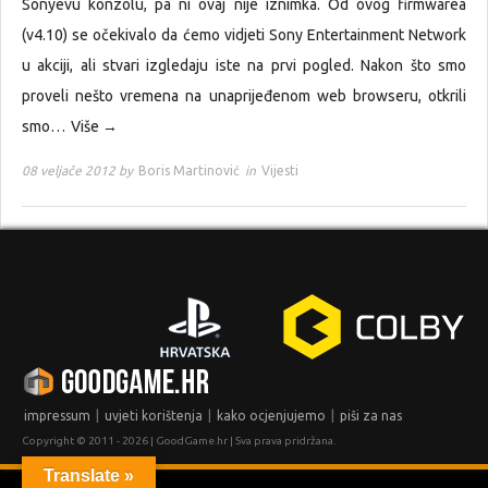
Sonyevu konzolu, pa ni ovaj nije iznimka. Od ovog firmwarea
(v4.10) se očekivalo da ćemo vidjeti Sony Entertainment Network
u akciji, ali stvari izgledaju iste na prvi pogled. Nakon što smo
proveli nešto vremena na unaprijeđenom web browseru, otkrili
smo…
Više →
08 veljače 2012 by
Boris Martinović
in
Vijesti
|
|
|
impressum
uvjeti korištenja
kako ocjenjujemo
piši za nas
Copyright © 2011 - 2026 | GoodGame.hr | Sva prava pridržana.
Translate »