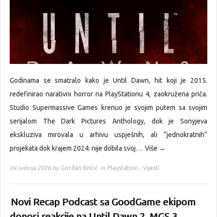
Godinama se smatralo kako je Until Dawn, hit koji je 2015.
redefinirao narativni horror na PlayStationu 4, zaokružena priča.
Studio Supermassive Games krenuo je svojim putem sa svojim
serijalom The Dark Pictures Anthology, dok je Sonyjeva
ekskluziva mirovala u arhivu uspješnih, ali “jednokratnih”
projekata dok krajem 2024. nije dobila svoj…
Više →
04 svibnja 2026 by
Gordan Ilinčić
in
Playstation
,
Vijesti
Novi Recap Podcast sa GoodGame ekipom
donosi reakcije na Until Dawn 2, MGS 3