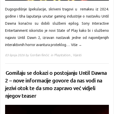
Dugogodišnje špekulacije, skriveni tragovi u remakeu iz 2024.
godine i tiha šaputanja unutar gaming industrije o nastavku Until
Dawna konačno su dobili službeni epilog. Sony Interactive
Entertainment iskoristio je novi State of Play kako bi i službeno
najavio Until Dawn 2, izravan nastavak jedne od najomiljenijih
interaktivnih horror avantura proteklog…
Više →
03 lipnja 2026 by
Gordan Ilinčić
in
Playstation
,
Vijesti
Gomilaju se dokazi o postojanju Until Dawna
2 – nove informacije govore da nas vodi na
jezivi otok te da smo zapravo već vidjeli
njegov teaser