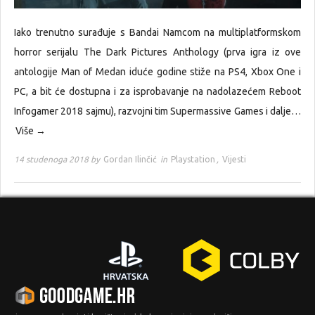
Iako trenutno surađuje s Bandai Namcom na multiplatformskom
horror serijalu The Dark Pictures Anthology (prva igra iz ove
antologije Man of Medan iduće godine stiže na PS4, Xbox One i
PC, a bit će dostupna i za isprobavanje na nadolazećem Reboot
Infogamer 2018 sajmu), razvojni tim Supermassive Games i dalje…
Više →
14 studenoga 2018 by
Gordan Ilinčić
in
Playstation
,
Vijesti