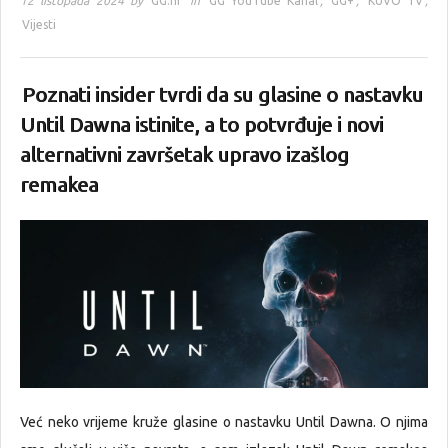
12 listopada 2024 by
GG.hr
in
GG YouTube Kanal
,
GG+
,
KUVO TV
,
Vijesti
Poznati insider tvrdi da su glasine o nastavku
Until Dawna istinite, a to potvrđuje i novi
alternativni završetak upravo izašlog
remakea
Već neko vrijeme kruže glasine o nastavku Until Dawna. O njima