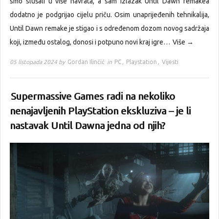
smo slušali u više navrata, a sam izlazak Until Dawn remakea
dodatno je podgrijao cijelu priču. Osim unaprijeđenih tehnikalija,
Until Dawn remake je stigao i s određenom dozom novog sadržaja
koji, između ostalog, donosi i potpuno novi kraj igre…
Više →
05 listopada 2024 by
Gordan Ilinčić
in
PC
,
Playstation
,
Vijesti
Supermassive Games radi na nekoliko
nenajavljenih PlayStation ekskluziva – je li
nastavak Until Dawna jedna od njih?