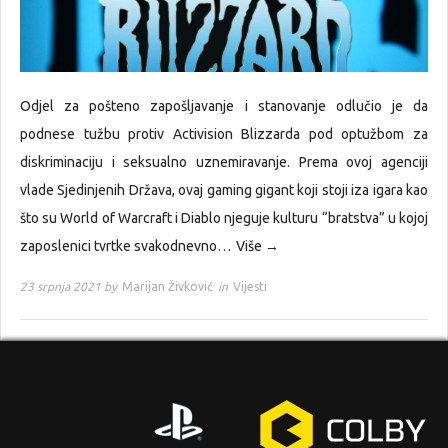
Odjel za pošteno zapošljavanje i stanovanje odlučio je da
podnese tužbu protiv Activision Blizzarda pod optužbom za
diskriminaciju i seksualno uznemiravanje. Prema ovoj agenciji
vlade Sjedinjenih Država, ovaj gaming gigant koji stoji iza igara kao
što su World of Warcraft i Diablo njeguje kulturu “bratstva” u kojoj
zaposlenici tvrtke svakodnevno…
Više →
23 srpnja 2021 by
Marijan Živković
in
Vijesti