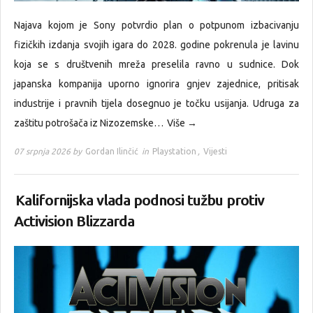
Najava kojom je Sony potvrdio plan o potpunom izbacivanju
fizičkih izdanja svojih igara do 2028. godine pokrenula je lavinu
koja se s društvenih mreža preselila ravno u sudnice. Dok
japanska kompanija uporno ignorira gnjev zajednice, pritisak
industrije i pravnih tijela dosegnuo je točku usijanja. Udruga za
zaštitu potrošača iz Nizozemske…
Više →
07 srpnja 2026 by
Gordan Ilinčić
in
Playstation
,
Vijesti
Kalifornijska vlada podnosi tužbu protiv
Activision Blizzarda