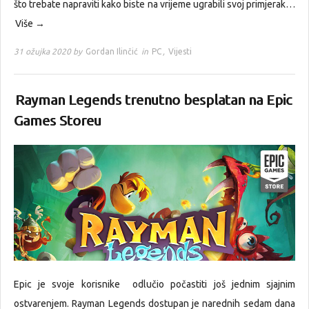
što trebate napraviti kako biste na vrijeme ugrabili svoj primjerak…
Više →
31 ožujka 2020 by
Gordan Ilinčić
in
PC
,
Vijesti
Rayman Legends trenutno besplatan na Epic
Games Storeu
Epic je svoje korisnike odlučio počastiti još jednim sjajnim
ostvarenjem. Rayman Legends dostupan je narednih sedam dana