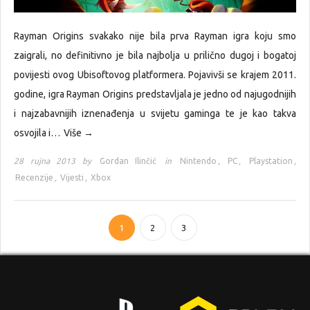
Rayman Origins svakako nije bila prva Rayman igra koju smo
zaigrali, no definitivno je bila najbolja u prilično dugoj i bogatoj
povijesti ovog Ubisoftovog platformera. Pojavivši se krajem 2011.
godine, igra Rayman Origins predstavljala je jedno od najugodnijih
i najzabavnijih iznenađenja u svijetu gaminga te je kao takva
osvojila i…
Više →
28 rujna 2013 by
Gordan Ilinčić
in
Nintendo
,
PC
,
Playstation
,
Recenzije
,
Vijesti
,
Xbox
1
2
3