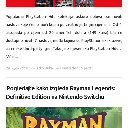
Popularna PlayStation Hits kolekcija uskoro dobiva par novih
naslova koje ćemo moći kupiti po znatno jeftinijim cijenama. Od 4.
listopada po cijeni od 20 američkih dolara (149 kuna) biti će
dostupno novih 7 naslova, među kojima su PlayStation ekskluzive,
ali i neke third-party igre. Tako je za jesensku PlayStation Hits…
Više →
28 rujna 2019 by
Zlatko Bukač
in
Playstation
,
Vijesti
Pogledajte kako izgleda Rayman Legends:
Definitive Edition na Nintendo Switchu