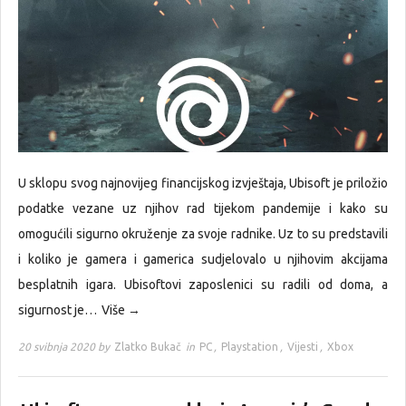
U sklopu svog najnovijeg financijskog izvještaja, Ubisoft je priložio
podatke vezane uz njihov rad tijekom pandemije i kako su
omogućili sigurno okruženje za svoje radnike. Uz to su predstavili
i koliko je gamera i gamerica sudjelovalo u njihovim akcijama
besplatnih igara. Ubisoftovi zaposlenici su radili od doma, a
sigurnost je…
Više →
20 svibnja 2020 by
Zlatko Bukač
in
PC
,
Playstation
,
Vijesti
,
Xbox