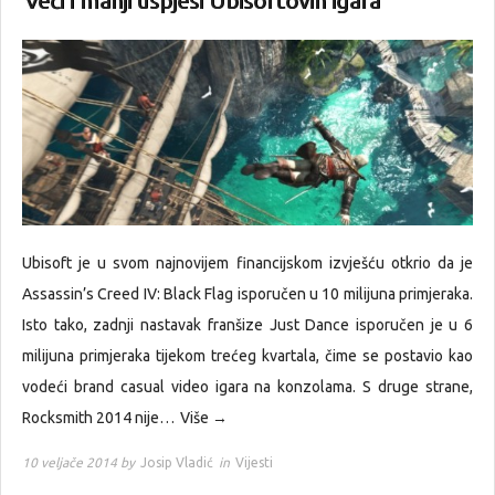
Veći i manji uspjesi Ubisoftovih igara
Ubisoft je u svom najnovijem financijskom izvješću otkrio da je
Assassin’s Creed IV: Black Flag isporučen u 10 milijuna primjeraka.
Isto tako, zadnji nastavak franšize Just Dance isporučen je u 6
milijuna primjeraka tijekom trećeg kvartala, čime se postavio kao
vodeći brand casual video igara na konzolama. S druge strane,
Rocksmith 2014 nije…
Više →
10 veljače 2014 by
Josip Vladić
in
Vijesti