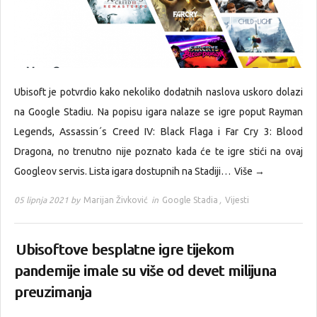
Ubisoft je potvrdio kako nekoliko dodatnih naslova uskoro dolazi
na Google Stadiu. Na popisu igara nalaze se igre poput Rayman
Legends, Assassin´s Creed IV: Black Flaga i Far Cry 3: Blood
Dragona, no trenutno nije poznato kada će te igre stići na ovaj
Googleov servis. Lista igara dostupnih na Stadiji…
Više →
05 lipnja 2021 by
Marijan Živković
in
Google Stadia
,
Vijesti
Ubisoftove besplatne igre tijekom
pandemije imale su više od devet milijuna
preuzimanja