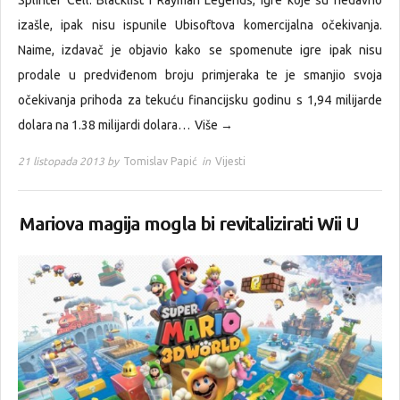
Splinter Cell: Blacklist i Rayman Legends, igre koje su nedavno
izašle, ipak nisu ispunile Ubisoftova komercijalna očekivanja.
Naime, izdavač je objavio kako se spomenute igre ipak nisu
prodale u predviđenom broju primjeraka te je smanjio svoja
očekivanja prihoda za tekuću financijsku godinu s 1,94 milijarde
dolara na 1.38 milijardi dolara…
Više →
21 listopada 2013 by
Tomislav Papić
in
Vijesti
Mariova magija mogla bi revitalizirati Wii U