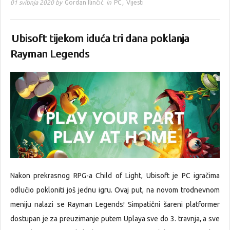
01 svibnja 2020 by
Gordan Ilinčić
in
PC
,
Vijesti
Ubisoft tijekom iduća tri dana poklanja
Rayman Legends
Nakon prekrasnog RPG-a Child of Light, Ubisoft je PC igračima
odlučio pokloniti još jednu igru. Ovaj put, na novom trodnevnom
meniju nalazi se Rayman Legends! Simpatični šareni platformer
dostupan je za preuzimanje putem Uplaya sve do 3. travnja, a sve