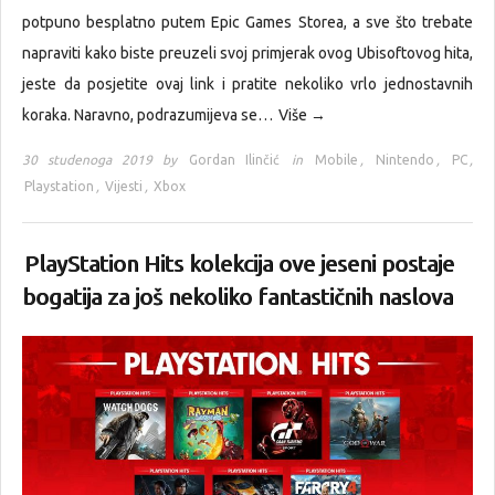
potpuno besplatno putem Epic Games Storea, a sve što trebate
napraviti kako biste preuzeli svoj primjerak ovog Ubisoftovog hita,
jeste da posjetite ovaj link i pratite nekoliko vrlo jednostavnih
koraka. Naravno, podrazumijeva se…
Više →
30 studenoga 2019 by
Gordan Ilinčić
in
Mobile
,
Nintendo
,
PC
,
Playstation
,
Vijesti
,
Xbox
PlayStation Hits kolekcija ove jeseni postaje
bogatija za još nekoliko fantastičnih naslova