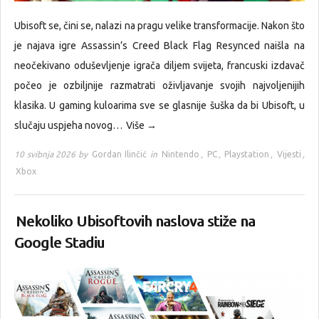
Ubisoft se, čini se, nalazi na pragu velike transformacije. Nakon što
je najava igre Assassin’s Creed Black Flag Resynced naišla na
neočekivano oduševljenje igrača diljem svijeta, francuski izdavač
počeo je ozbiljnije razmatrati oživljavanje svojih najvoljenijih
klasika. U gaming kuloarima sve se glasnije šuška da bi Ubisoft, u
slučaju uspjeha novog…
Više →
10 svibnja 2026 by
Gordan Ilinčić
in
Nintendo
,
PC
,
Playstation
,
Vijesti
,
Xbox
Nekoliko Ubisoftovih naslova stiže na
Google Stadiu