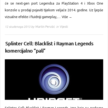
će se next-gen port Legendsa za PlayStation 4 i Xbox One
konzole u prodaji pojaviti tijekom veljače 2014. godine. Uz ljepše
vizualne efekte i fluidniji gameplay,…
Više →
12 studenoga 2013 by
Martin Perušić
in
Vijesti
Splinter Cell: Blacklist i Rayman Legends
komercijalno “pali”