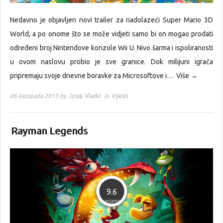
Nedavno je objavljen novi trailer za nadolazeći Super Mario 3D
World, a po onome što se može vidjeti samo bi on mogao prodati
određeni broj Nintendove konzole Wii U. Nivo šarma i ispoliranosti
u ovom naslovu probio je sve granice. Dok milijuni igrača
pripremaju svoje dnevne boravke za Microsoftove i…
Više →
06 listopada 2013 by
Josip Vladić
in
Vijesti
Rayman Legends
9.6
ocjena