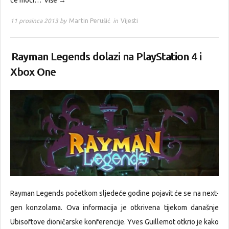
će moći…
Više →
11 prosinca 2013 by
Martin Perušić
in
Vijesti
Rayman Legends dolazi na PlayStation 4 i
Xbox One
Rayman Legends početkom sljedeće godine pojavit će se na next-
gen konzolama. Ova informacija je otkrivena tijekom današnje
Ubisoftove dioničarske konferencije. Yves Guillemot otkrio je kako