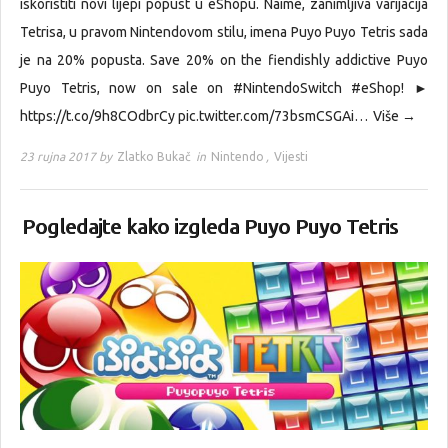
iskoristiti novi lijepi popust u eShopu. Naime, zanimljiva varijacija
Tetrisa, u pravom Nintendovom stilu, imena Puyo Puyo Tetris sada
je na 20% popusta. Save 20% on the fiendishly addictive Puyo
Puyo Tetris, now on sale on #NintendoSwitch #eShop! ►
https://t.co/9h8COdbrCy pic.twitter.com/73bsmCSGAi…
Više →
23 rujna 2017 by
Zlatko Bukač
in
Nintendo
,
Vijesti
Pogledajte kako izgleda Puyo Puyo Tetris