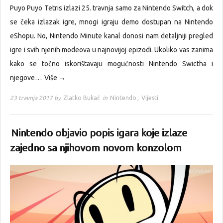
Puyo Puyo Tetris izlazi 25. travnja samo za Nintendo Switch, a dok
se čeka izlazak igre, mnogi igraju demo dostupan na Nintendo
eShopu. No, Nintendo Minute kanal donosi nam detaljniji pregled
igre i svih njenih modeova u najnovijoj epizodi. Ukoliko vas zanima
kako se točno iskorištavaju mogućnosti Nintendo Swictha i
njegove…
Više →
23 travnja 2017 by
Zlatko Bukač
in
Nintendo
,
Vijesti
Nintendo objavio popis igara koje izlaze
zajedno sa njihovom novom konzolom