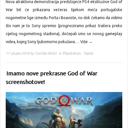
Nova atraktivna demonstracija predstojeće PS4 ekskluzive God of
War bit će prikazana večeras tijekom meča portugalske
nogometne lige između Porta i Boaviste, no dok čekamo da vidimo
što nam je to Sony spremio (prognoziramo prikaz trailera preko
cijelog nogometnog stadiona), dočepali smo se novog gameplay
videa, kojeg Sony ljubomorno pokušava…
Više →
17 ožujka 2018 by
Gordan Ilinčić
in
Playstation
,
Vijesti
Imamo nove prekrasne God of War
screenshotove!