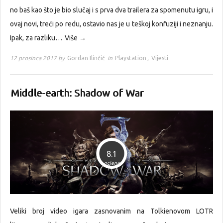
no baš kao što je bio slučaj i s prva dva trailera za spomenutu igru, i
ovaj novi, treći po redu, ostavio nas je u teškoj konfuziji i neznanju.
Ipak, za razliku…
Više →
12 prosinca 2017 by
Gordan Ilinčić
in
Playstation
,
Vijesti
Middle-earth: Shadow of War
8.1
ocjena
Veliki broj video igara zasnovanim na Tolkienovom LOTR