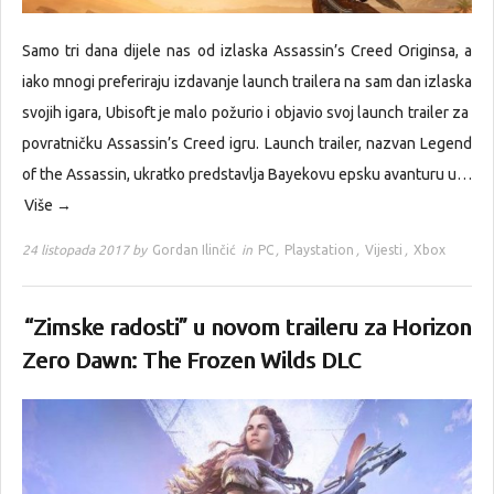
Samo tri dana dijele nas od izlaska Assassin’s Creed Originsa, a
iako mnogi preferiraju izdavanje launch trailera na sam dan izlaska
svojih igara, Ubisoft je malo požurio i objavio svoj launch trailer za
povratničku Assassin’s Creed igru. Launch trailer, nazvan Legend
of the Assassin, ukratko predstavlja Bayekovu epsku avanturu u…
Više →
24 listopada 2017 by
Gordan Ilinčić
in
PC
,
Playstation
,
Vijesti
,
Xbox
“Zimske radosti” u novom traileru za Horizon
Zero Dawn: The Frozen Wilds DLC