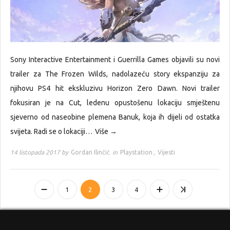
Sony Interactive Entertainment i Guerrilla Games objavili su novi
trailer za The Frozen Wilds, nadolazeću story ekspanziju za
njihovu PS4 hit ekskluzivu Horizon Zero Dawn. Novi trailer
fokusiran je na Cut, ledenu opustošenu lokaciju smještenu
sjeverno od naseobine plemena Banuk, koja ih dijeli od ostatka
svijeta. Radi se o lokaciji…
Više →
14 listopada 2017 by
Gordan Ilinčić
in
Playstation
,
Vijesti
1
2
3
4