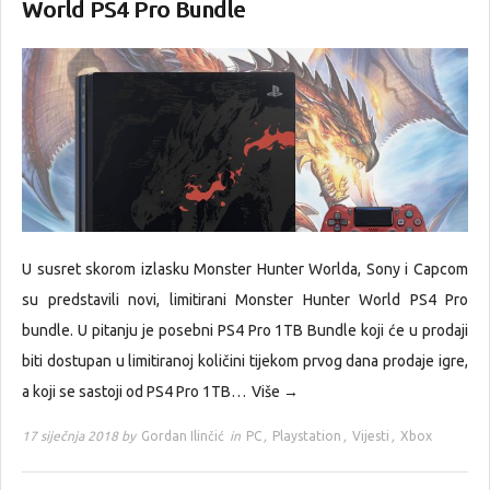
World PS4 Pro Bundle
U susret skorom izlasku Monster Hunter Worlda, Sony i Capcom
su predstavili novi, limitirani Monster Hunter World PS4 Pro
bundle. U pitanju je posebni PS4 Pro 1TB Bundle koji će u prodaji
biti dostupan u limitiranoj količini tijekom prvog dana prodaje igre,
a koji se sastoji od PS4 Pro 1TB…
Više →
17 siječnja 2018 by
Gordan Ilinčić
in
PC
,
Playstation
,
Vijesti
,
Xbox