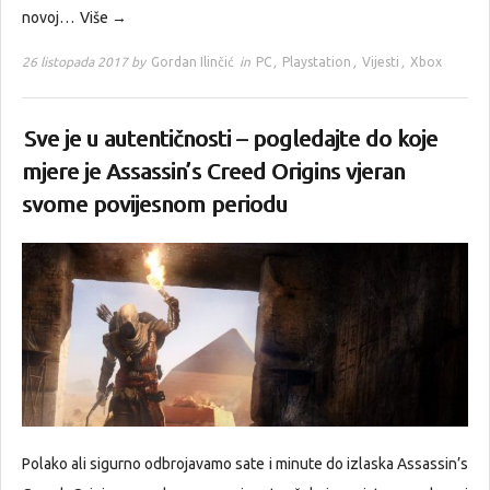
novoj…
Više →
26 listopada 2017 by
Gordan Ilinčić
in
PC
,
Playstation
,
Vijesti
,
Xbox
Sve je u autentičnosti – pogledajte do koje
mjere je Assassin’s Creed Origins vjeran
svome povijesnom periodu
Polako ali sigurno odbrojavamo sate i minute do izlaska Assassin’s