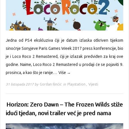
Jedna od PS4 ekskluziva čiji je datum izlaska otkriven tijekom
sinoćnje Sonyjeve Paris Games Week 2017 press konferencije, bio
je i Loco Roco 2 Remastered, čiji je izlazak predviđen za kraj ove
godine. Naime, Loco Roco 2 Remastered u prodaji će se pojaviti 9.
prosinca, a kao što je ranije…
Više →
31 listopada 2017 by
Gordan Ilinčić
in
Playstation
,
Vijesti
Horizon: Zero Dawn – The Frozen Wilds stiže
idući tjedan, novi trailer već je pred nama