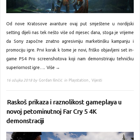
Od nove Kratosove avanture ovaj put smještene u nordijski
setting dijeli nas tek nešto više od mjesec dana, stoga je vrijeme
da Sony započne znatno agresivniju marketinšku kampanju i
promociju igre. Prvi korak k tome je novi, friško objavljeni set in-
game PS4 Pro screenshotova koji nam demonstriraju tehničku
superiornost igre….
Više →
16 ožujka 2018 by
Gordan Ilinčić
in
Playstation
,
Vijesti
Raskoš prikaza i raznolikost gameplaya u
novoj petominutnoj Far Cry 5 4K
demonstraciji