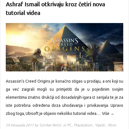
Ashraf Ismail otkrivaju kroz četiri nova
tutorial videa
Assassin’s Creed Origins je konačno stigao u prodaju, a oni koji su
ga već zaigrali mogli su primjetiti da je u pojedinim svojim
elementima znatno drukčiji od dosadašnjih igara iz serijala te je za
iste potrebna određena doza uhodavanja i privikavanja. Upravo
zbog toga, Ubisoft je objavio nekoliko tutorial videa…
Više →
29 listopada 2017 by
Gordan Ilinčić
in
PC
,
Playstation
,
Vijesti
,
Xbox