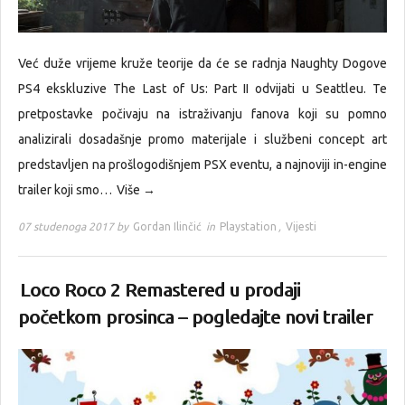
Već duže vrijeme kruže teorije da će se radnja Naughty Dogove
PS4 ekskluzive The Last of Us: Part II odvijati u Seattleu. Te
pretpostavke počivaju na istraživanju fanova koji su pomno
analizirali dosadašnje promo materijale i službeni concept art
predstavljen na prošlogodišnjem PSX eventu, a najnoviji in-engine
trailer koji smo…
Više →
07 studenoga 2017 by
Gordan Ilinčić
in
Playstation
,
Vijesti
Loco Roco 2 Remastered u prodaji
početkom prosinca – pogledajte novi trailer