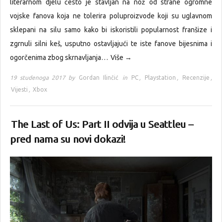
literarnom djelu često je stavljan na nož od strane ogromne
vojske fanova koja ne tolerira poluproizvode koji su uglavnom
sklepani na silu samo kako bi iskoristili popularnost franšize i
zgrnuli silni keš, usputno ostavljajući te iste fanove bijesnima i
ogorčenima zbog skrnavljanja…
Više →
19 studenoga 2017 by
Gordan Ilinčić
in
PC
,
Playstation
,
Recenzije
,
Vijesti
,
Xbox
The Last of Us: Part II odvija u Seattleu –
pred nama su novi dokazi!