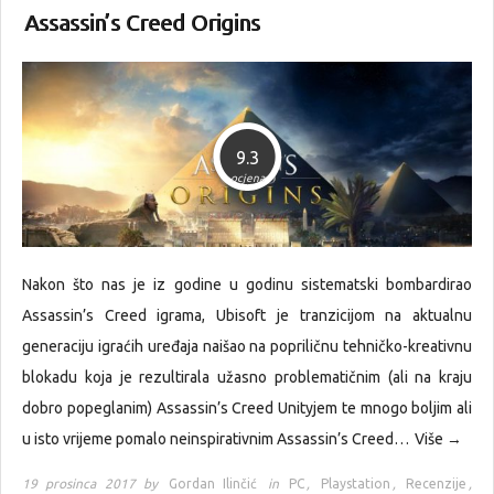
Assassin’s Creed Origins
9.3
ocjena
Nakon što nas je iz godine u godinu sistematski bombardirao
Assassin’s Creed igrama, Ubisoft je tranzicijom na aktualnu
generaciju igraćih uređaja naišao na popriličnu tehničko-kreativnu
blokadu koja je rezultirala užasno problematičnim (ali na kraju
dobro popeglanim) Assassin’s Creed Unityjem te mnogo boljim ali
u isto vrijeme pomalo neinspirativnim Assassin’s Creed…
Više →
19 prosinca 2017 by
Gordan Ilinčić
in
PC
,
Playstation
,
Recenzije
,