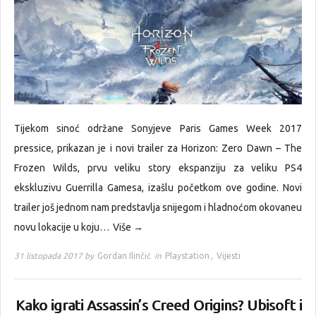
Tijekom sinoć održane Sonyjeve Paris Games Week 2017
pressice, prikazan je i novi trailer za Horizon: Zero Dawn – The
Frozen Wilds, prvu veliku story ekspanziju za veliku PS4
ekskluzivu Guerrilla Gamesa, izašlu početkom ove godine. Novi
trailer još jednom nam predstavlja snijegom i hladnoćom okovaneu
novu lokacije u koju…
Više →
31 listopada 2017 by
Gordan Ilinčić
in
Playstation
,
Vijesti
Kako igrati Assassin’s Creed Origins? Ubisoft i