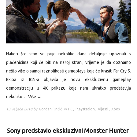
Nakon što smo se prije nekoliko dana detaljnije upoznali s
plaćenicima koji će biti na našoj strani, vrijeme je da doznamo
nešto više o samoj raznolikosti gameplaya koja će krasiti Far Cry 5.
Ekipa iz IGN-a objavila je novu ekskluzivnu gameplay
demonstraciju u 4K prikazu koja nam ukratko predstavlja
nekoliko…
Više →
13 veljače 2018 by
Gordan Ilinčić
in
PC
,
Playstation
,
Vijesti
,
Xbox
Sony predstavio ekskluzivni Monster Hunter