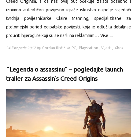
Creed Originsa, a da nas ovaj put očekuje zaista posebno i
iznimno autentično povijesno igraće iskustvo najbolje svjedoči
tvrdnja povijesničarke Claire Manning, specijalizirane za
ptolomejski period egipatske povijesti, koja je odlučila detaljnije
proučiti hijeroglife koji su se našli na reklamnim…
Više →
24 listopada 2017 by
Gordan Ilinčić
in
PC
,
Playstation
,
Vijesti
,
Xbox
“Legenda o assassinu” – pogledajte launch
trailer za Assassin’s Creed Origins