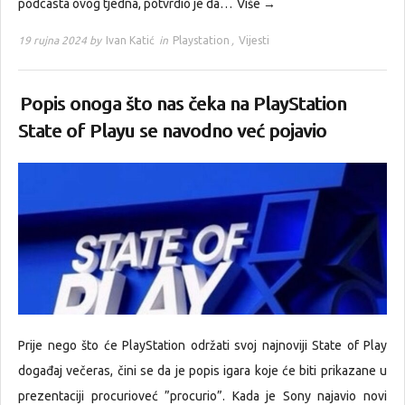
podcasta ovog tjedna, potvrdio je da…
Više →
19 rujna 2024 by
Ivan Katić
in
Playstation
,
Vijesti
Popis onoga što nas čeka na PlayStation
State of Playu se navodno već pojavio
Prije nego što će PlayStation održati svoj najnoviji State of Play
događaj večeras, čini se da je popis igara koje će biti prikazane u
prezentaciji procurioveć ”procurio”. Kada je Sony najavio novi