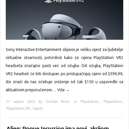
Sony Interactive Entertainment objavio je veliku vijest za ljubitelje
virtualne stvarnosti, potvrdivši kako će cijena PlayStation VR2
headseta značajno pasti već od ožujka. Od ožujka, PlayStation
VR2 headset će biti dostupan po pristupačnijoj cijeni od $399,99,
što znači da nas očekuje sniženje od čak $150 u usporedbi sa
aktualnom preporučenom…
Više →
27 veljače 2025 by
Gordan Ilinčić
in
Playstation
,
Playstation
,
Playstation VR
,
Vijesti
Alien: Rogue Incursion ima novi, akcijom