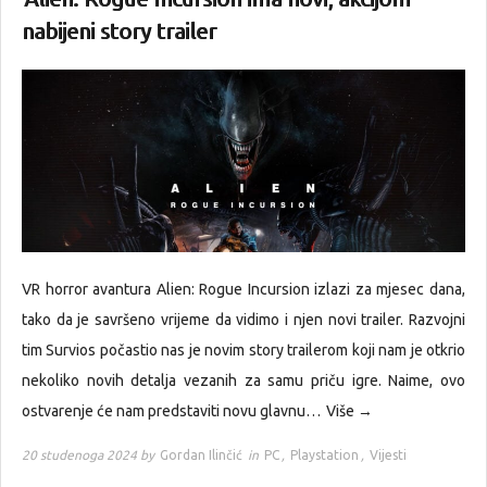
nabijeni story trailer
VR horror avantura Alien: Rogue Incursion izlazi za mjesec dana,
tako da je savršeno vrijeme da vidimo i njen novi trailer. Razvojni
tim Survios počastio nas je novim story trailerom koji nam je otkrio
nekoliko novih detalja vezanih za samu priču igre. Naime, ovo
ostvarenje će nam predstaviti novu glavnu…
Više →
20 studenoga 2024 by
Gordan Ilinčić
in
PC
,
Playstation
,
Vijesti