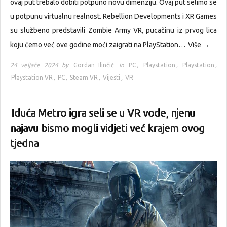
ovaj put trebalo dobiti potpuno novu dimenziju. Ovaj put selimo se
u potpunu virtualnu realnost. Rebellion Developments i XR Games
su službeno predstavili Zombie Army VR, pucačinu iz prvog lica
koju ćemo već ove godine moći zaigrati na PlayStation…
Više →
24 veljače 2024 by
Gordan Ilinčić
in
PC
,
Playstation
,
Playstation
,
Playstation VR
,
PC
,
Steam VR
,
Vijesti
,
VR
Iduća Metro igra seli se u VR vode, njenu
najavu bismo mogli vidjeti već krajem ovog
tjedna