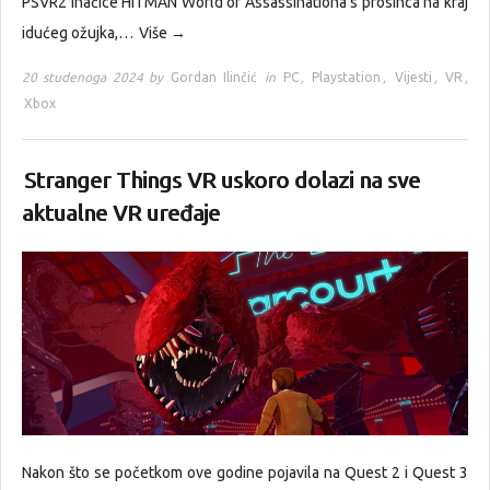
PSVR2 inačice HITMAN World of Assassinationa s prosinca na kraj
idućeg ožujka,…
Više →
20 studenoga 2024 by
Gordan Ilinčić
in
PC
,
Playstation
,
Vijesti
,
VR
,
Xbox
Stranger Things VR uskoro dolazi na sve
aktualne VR uređaje
Nakon što se početkom ove godine pojavila na Quest 2 i Quest 3