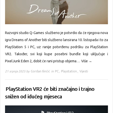
Razvojni studio Q-Games službeno je potvrdio da će njegova nova
igra Dreams of Another biti službeno lansirana 10. listopada i to za
PlayStation 5 i PC, uz ranije potvrđenu podršku za PlayStation
VR2. Također, svi koji kupe posebni bundle koji uključuje i
PixelJunk Eden 2, dobit će rani pristup objema…
Više →
21 srpnja 2025 by
Gordan Ilinčić
in
PC
,
Playstation
,
Vijesti
PlayStation VR2 će biti značajno i trajno
snižen od idućeg mjeseca