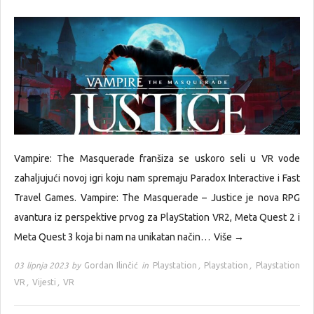
Vampire: The Masquerade franšiza se uskoro seli u VR vode
zahaljujući novoj igri koju nam spremaju Paradox Interactive i Fast
Travel Games. Vampire: The Masquerade – Justice je nova RPG
avantura iz perspektive prvog za PlayStation VR2, Meta Quest 2 i
Meta Quest 3 koja bi nam na unikatan način…
Više →
03 lipnja 2023 by
Gordan Ilinčić
in
Playstation
,
Playstation
,
Playstation
VR
,
Vijesti
,
VR