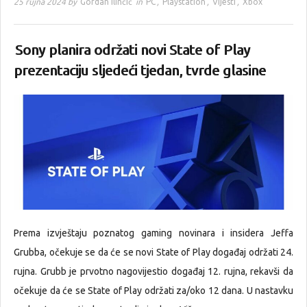
25 rujna 2024 by
Gordan Ilinčić
in
PC
,
Playstation
,
Vijesti
,
Xbox
Sony planira održati novi State of Play
prezentaciju sljedeći tjedan, tvrde glasine
Prema izvještaju poznatog gaming novinara i insidera Jeffa
Grubba, očekuje se da će se novi State of Play događaj održati 24.
rujna. Grubb je prvotno nagovijestio događaj 12. rujna, rekavši da
očekuje da će se State of Play održati za/oko 12 dana. U nastavku