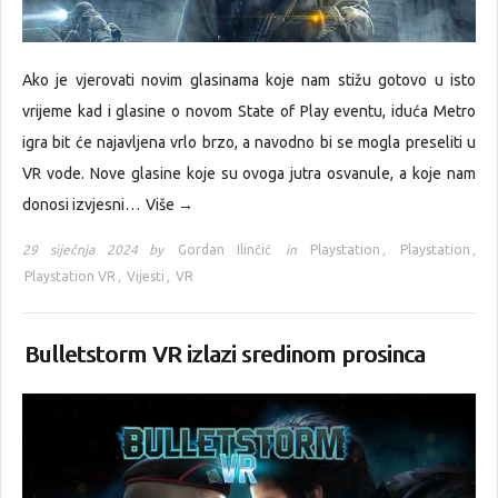
Ako je vjerovati novim glasinama koje nam stižu gotovo u isto
vrijeme kad i glasine o novom State of Play eventu, iduća Metro
igra bit će najavljena vrlo brzo, a navodno bi se mogla preseliti u
VR vode. Nove glasine koje su ovoga jutra osvanule, a koje nam
donosi izvjesni…
Više →
29 siječnja 2024 by
Gordan Ilinčić
in
Playstation
,
Playstation
,
Playstation VR
,
Vijesti
,
VR
Bulletstorm VR izlazi sredinom prosinca