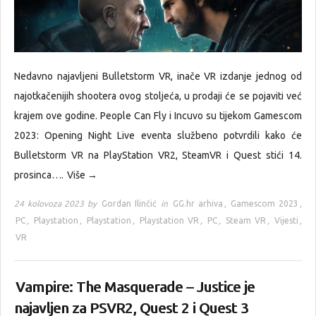
Nedavno najavljeni Bulletstorm VR, inače VR izdanje jednog od
najotkačenijih shootera ovog stoljeća, u prodaji će se pojaviti već
krajem ove godine. People Can Fly i Incuvo su tijekom Gamescom
2023: Opening Night Live eventa službeno potvrdili kako će
Bulletstorm VR na PlayStation VR2, SteamVR i Quest stići 14.
prosinca….
Više →
24 kolovoza 2023 by
Gordan Ilinčić
in
GG.hr arhiva
,
Gamescom 2023
,
PC
,
Playstation
,
Playstation
,
Playstation VR
,
PC
,
Steam VR
,
Vijesti
,
VR
Vampire: The Masquerade – Justice je
najavljen za PSVR2, Quest 2 i Quest 3