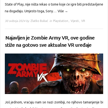
State of Play, nije ništa rekao o tome koje će igre biti predstavljene
na događaju. Umjesto toga, Sony…
Više →
30 svibnja 2024 by
Zlatko Bukač
in
Playstation
,
Vijesti
,
VR
Najavljen je Zombie Army VR, ove godine
stiže na gotovo sve aktualne VR uređaje
Još jednom, vraćaju nam se nazi zombiji, no njihovo tamanjenje bi