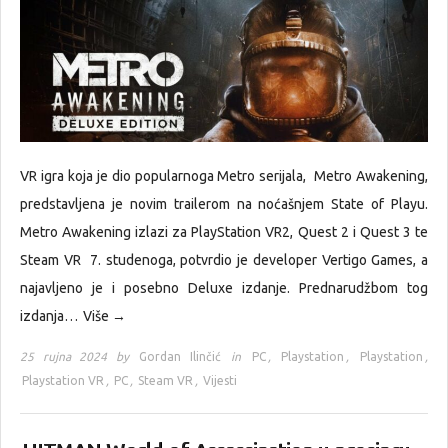
VR igra koja je dio popularnoga Metro serijala, Metro Awakening,
predstavljena je novim trailerom na noćašnjem State of Playu.
Metro Awakening izlazi za PlayStation VR2, Quest 2 i Quest 3 te
Steam VR 7. studenoga, potvrdio je developer Vertigo Games, a
najavljeno je i posebno Deluxe izdanje. Prednarudžbom tog
izdanja…
Više →
25 rujna 2024 by
Gordan Ilinčić
in
PC
,
Playstation
,
Playstation
,
Playstation VR
,
PC
,
Steam VR
,
Vijesti