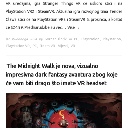
VR uređajima, igra Stranger Things VR će uskoro stići i na
PlayStation VR2 i SteamVR. Aktualna igra razvojnog tima Tender
Claws stići će na PlayStation VR2 i SteamVR 5. prosinca, a koštat
će $24.99. Prednarudžbe su već…
Više →
07 studenoga 2024 by
Gordan Ilinčić
in
PC
,
Playstation
,
Playstation
,
Playstation VR
,
PC
,
Steam VR
,
Vijesti
,
VR
The Midnight Walk je nova, vizualno
impresivna dark fantasy avantura zbog koje
će vam biti drago što imate VR headset