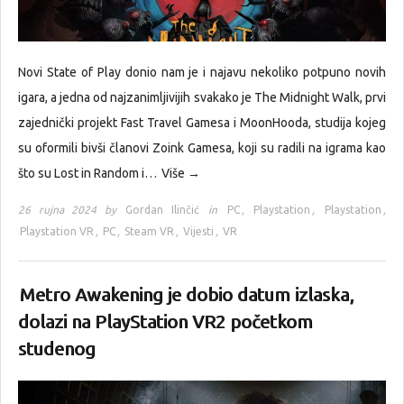
Novi State of Play donio nam je i najavu nekoliko potpuno novih
igara, a jedna od najzanimljivijih svakako je The Midnight Walk, prvi
zajednički projekt Fast Travel Gamesa i MoonHooda, studija kojeg
su oformili bivši članovi Zoink Gamesa, koji su radili na igrama kao
što su Lost in Random i…
Više →
26 rujna 2024 by
Gordan Ilinčić
in
PC
,
Playstation
,
Playstation
,
Playstation VR
,
PC
,
Steam VR
,
Vijesti
,
VR
Metro Awakening je dobio datum izlaska,
dolazi na PlayStation VR2 početkom
studenog