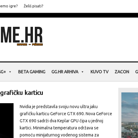
jemo igre?
Želiš pisati?
GG+
BETA GAMING
GG.HR ARHIVA
KUVO TV
ZACON
G
grafičku karticu
Nvidia je predstavila svoju novu ultra jaku
grafičku karticu GeForce GTX 690. Nova GeForce
GTX 690 sadrži dva Keplar GPU čipa u jednoj
kartici. Minimalna temperatura održava se
pomoću minijaturnog vodenog sistema za