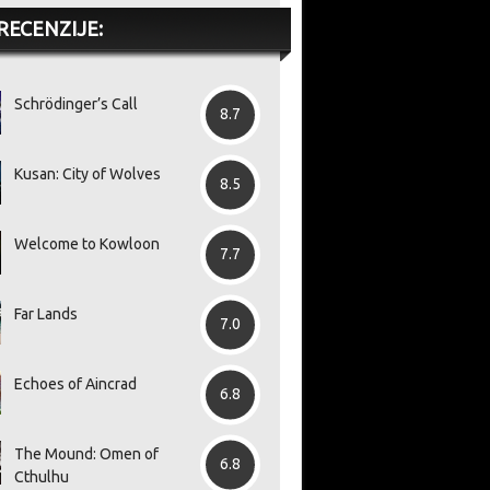
RECENZIJE:
Schrödinger’s Call
8.7
Kusan: City of Wolves
8.5
Welcome to Kowloon
7.7
Far Lands
7.0
Echoes of Aincrad
6.8
The Mound: Omen of
6.8
Cthulhu