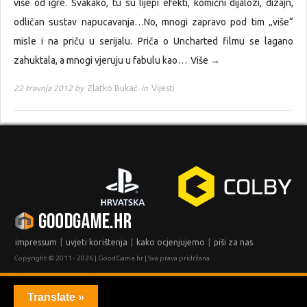
više od igre. Svakako, tu su lijepi efekti, komični dijalozi, dizajn,
odličan sustav napucavanja…No, mnogi zapravo pod tim „više“
misle i na priču u serijalu. Priča o Uncharted filmu se lagano
zahuktala, a mnogi vjeruju u fabulu kao…
Više →
22 travnja 2012 by
Zlatko Bukač
in
Vijesti
|
|
|
impressum
uvjeti korištenja
kako ocjenjujemo
piši za nas
Copyright © 2011 - 2026 | GoodGame.hr | Sva prava pridržana.
Translate »