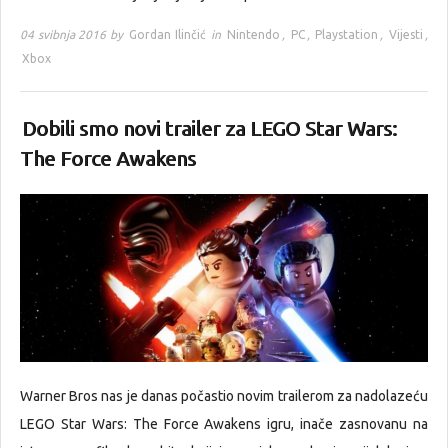
04 svibnja 2016 by
Gordan Ilinčić
in
Nintendo
,
PC
,
Playstation
,
Vijesti
,
Xbox
Dobili smo novi trailer za LEGO Star Wars:
The Force Awakens
Warner Bros nas je danas počastio novim trailerom za nadolazeću
LEGO Star Wars: The Force Awakens igru, inače zasnovanu na