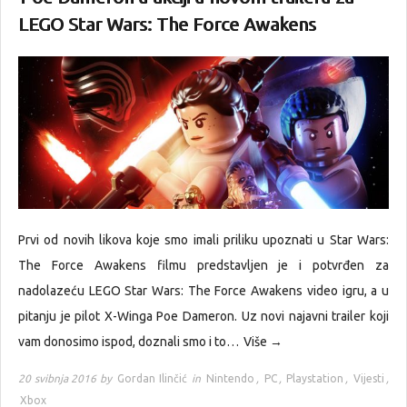
LEGO Star Wars: The Force Awakens
Prvi od novih likova koje smo imali priliku upoznati u Star Wars:
The Force Awakens filmu predstavljen je i potvrđen za
nadolazeću LEGO Star Wars: The Force Awakens video igru, a u
pitanju je pilot X-Winga Poe Dameron. Uz novi najavni trailer koji
vam donosimo ispod, doznali smo i to…
Više →
20 svibnja 2016 by
Gordan Ilinčić
in
Nintendo
,
PC
,
Playstation
,
Vijesti
,
Xbox