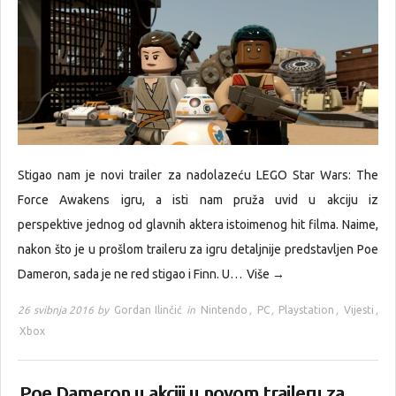
Stigao nam je novi trailer za nadolazeću LEGO Star Wars: The
Force Awakens igru, a isti nam pruža uvid u akciju iz
perspektive jednog od glavnih aktera istoimenog hit filma. Naime,
nakon što je u prošlom traileru za igru detaljnije predstavljen Poe
Dameron, sada je ne red stigao i Finn. U…
Više →
26 svibnja 2016 by
Gordan Ilinčić
in
Nintendo
,
PC
,
Playstation
,
Vijesti
,
Xbox
Poe Dameron u akciji u novom traileru za