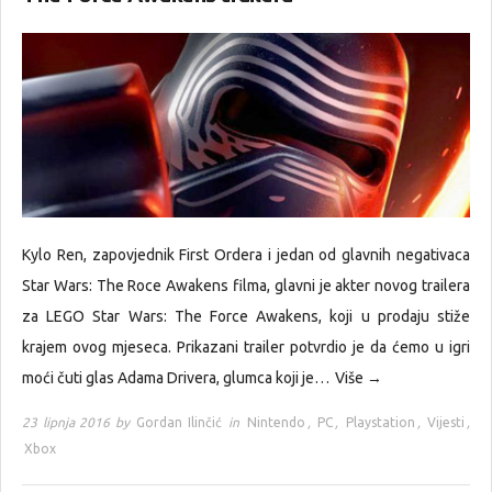
Kylo Ren, zapovjednik First Ordera i jedan od glavnih negativaca
Star Wars: The Roce Awakens filma, glavni je akter novog trailera
za LEGO Star Wars: The Force Awakens, koji u prodaju stiže
krajem ovog mjeseca. Prikazani trailer potvrdio je da ćemo u igri
moći čuti glas Adama Drivera, glumca koji je…
Više →
23 lipnja 2016 by
Gordan Ilinčić
in
Nintendo
,
PC
,
Playstation
,
Vijesti
,
Xbox