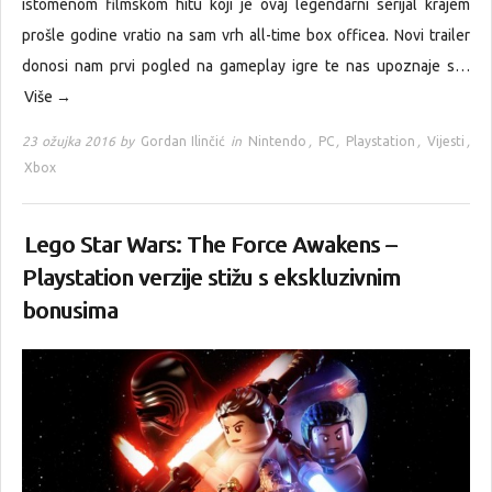
istomenom filmskom hitu koji je ovaj legendarni serijal krajem
prošle godine vratio na sam vrh all-time box officea. Novi trailer
donosi nam prvi pogled na gameplay igre te nas upoznaje s…
Više →
23 ožujka 2016 by
Gordan Ilinčić
in
Nintendo
,
PC
,
Playstation
,
Vijesti
,
Xbox
Lego Star Wars: The Force Awakens –
Playstation verzije stižu s ekskluzivnim
bonusima