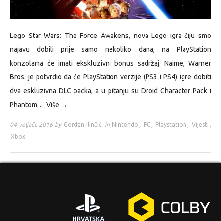
Lego Star Wars: The Force Awakens, nova Lego igra čiju smo
najavu dobili prije samo nekoliko dana, na PlayStation
konzolama će imati ekskluzivni bonus sadržaj. Naime, Warner
Bros. je potvrdio da će PlayStation verzije (PS3 i PS4) igre dobiti
dva eskluzivna DLC packa, a u pitanju su Droid Character Pack i
Phantom…
Više →
04 veljače 2016 by
Gordan Ilinčić
in
Nintendo
,
PC
,
Playstation
,
Vijesti
,
Xbox