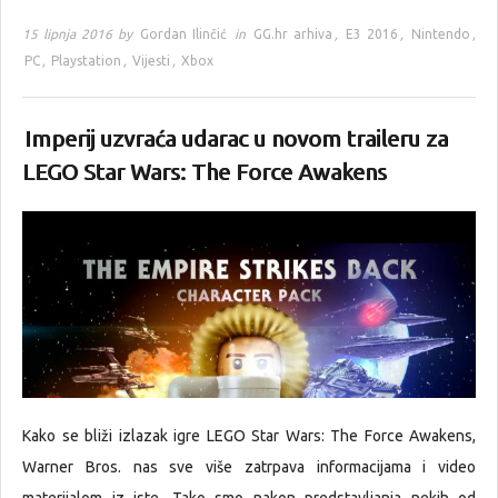
15 lipnja 2016 by
Gordan Ilinčić
in
GG.hr arhiva
,
E3 2016
,
Nintendo
,
PC
,
Playstation
,
Vijesti
,
Xbox
Imperij uzvraća udarac u novom traileru za
LEGO Star Wars: The Force Awakens
Kako se bliži izlazak igre LEGO Star Wars: The Force Awakens,
Warner Bros. nas sve više zatrpava informacijama i video