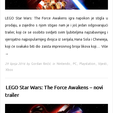
LEGO Star Wars: The Force Awakens igra napokon je stigla u
prodaju, a zajedno s njom stigao nam je i još jedan odgovarajući
trailer, koji će se osobito svidjeti svim ljubiteljima najzabavnijeg i
vjerojatno najpopularnijeg dvojca iz serijala, Hana Sola i Chewieja,
koji će svakako biti dio zaista impresivnog broja likova koji…
Više
→
29 lipnja 2016 by
Gordan Ilinčić
in
Nintendo
,
PC
,
Playstation
,
Vijesti
,
Xbox
LEGO Star Wars: The Force Awakens – novi
trailer