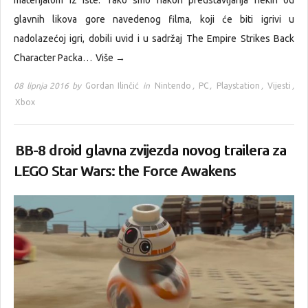
materijalom iz iste. Tako smo nakon predstavljanja nekih od
glavnih likova gore navedenog filma, koji će biti igrivi u
nadolazećoj igri, dobili uvid i u sadržaj The Empire Strikes Back
Character Packa…
Više →
08 lipnja 2016 by
Gordan Ilinčić
in
Nintendo
,
PC
,
Playstation
,
Vijesti
,
Xbox
BB-8 droid glavna zvijezda novog trailera za
LEGO Star Wars: the Force Awakens