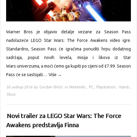
Warner Bros je objavio detalje vezane za Season Pass
nadolazeće LEGO Star Wars: The Force Awakens video igre.
Standardno, Season Pass će igračima ponuditi hrpu dodatnog
sadržaja, poput novih levela, misija i likova iz Star
Wars univerzuma, a moći ćemo ga kupiti po cijeni od £7.99. Season
Pass će se sastojati…
Više →
30 svibnja 2016 by
Gordan Ilinčić
in
Nintendo
,
PC
,
Playstation
,
Vijesti
,
Xbox
Novi trailer za LEGO Star Wars: The Force
Awakens predstavlja Finna