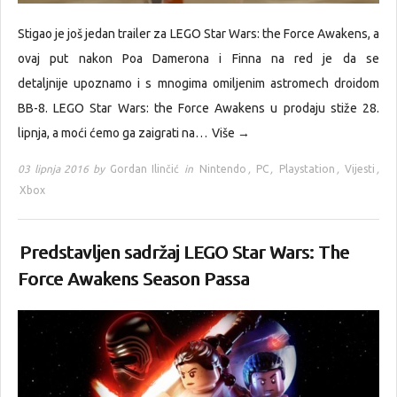
Stigao je još jedan trailer za LEGO Star Wars: the Force Awakens, a
ovaj put nakon Poa Damerona i Finna na red je da se
detaljnije upoznamo i s mnogima omiljenim astromech droidom
BB-8. LEGO Star Wars: the Force Awakens u prodaju stiže 28.
lipnja, a moći ćemo ga zaigrati na…
Više →
03 lipnja 2016 by
Gordan Ilinčić
in
Nintendo
,
PC
,
Playstation
,
Vijesti
,
Xbox
Predstavljen sadržaj LEGO Star Wars: The
Force Awakens Season Passa