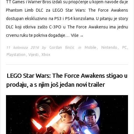
TT Games i Warner Bros izdali su priopćenje u kojem navode da je
Phantom Limb DLC za LEGO Star Wars: The Force Awakens
dostupan ekskluzivno na PS3 i PS4 konzolama. U pitanju je story
DLC koji otkriva zašto C-3PO u The Force Awakensu ima jednu
crvenu ruku te pokriva događaje…
Više →
11 kolovoza 2016 by
Gordan Ilinčić
in
Mobile
,
Nintendo
,
PC
,
Playstation
,
Vijesti
,
Xbox
LEGO Star Wars: The Force Awakens stigao u
prodaju, a s njim još jedan novi trailer