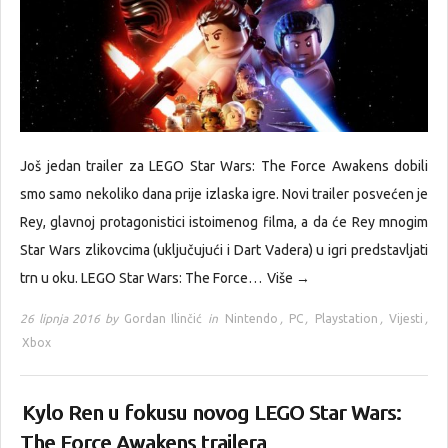
Još jedan trailer za LEGO Star Wars: The Force Awakens dobili
smo samo nekoliko dana prije izlaska igre. Novi trailer posvećen je
Rey, glavnoj protagonistici istoimenog filma, a da će Rey mnogim
Star Wars zlikovcima (uključujući i Dart Vadera) u igri predstavljati
trn u oku. LEGO Star Wars: The Force…
Više →
26 lipnja 2016 by
Gordan Ilinčić
in
Nintendo
,
PC
,
Playstation
,
Vijesti
,
Xbox
Kylo Ren u fokusu novog LEGO Star Wars:
The Force Awakens trailera