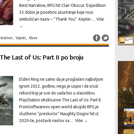
Best Narrative, RPG hit Clair Obscur: Expedition
33 dobio je posebno ažuriranje koje nosi
simboličan naziv – “Thank You”. Kepler…
Više
→
ystation
,
Vijesti
,
Xbox
The Last of Us: Part II po broju
Elden Ring ne samo da je proglašen najboljom
igrom 2022. godine, nego je uspio i da sruši
rekord koji je sve do sada bio u vlasništvu
PlayStation ekskluzive The Last of Us: Part II.
FromSoftwareov open world akcijski RPG je
službeno “preskočio” Naughty Dogov hit iz
2020-te, postavši naslov sa…
Više →