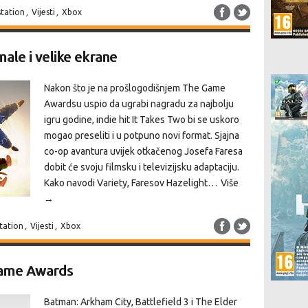
station
,
Vijesti
,
Xbox
male i velike ekrane
Nakon što je na prošlogodišnjem The Game
Awardsu uspio da ugrabi nagradu za najbolju
igru godine, indie hit It Takes Two bi se uskoro
mogao preseliti i u potpuno novi format. Sjajna
co-op avantura uvijek otkačenog Josefa Faresa
dobit će svoju filmsku i televizijsku adaptaciju.
Kako navodi Variety, Faresov Hazelight…
Više
→
tation
,
Vijesti
,
Xbox
Game Awards
Batman: Arkham City, Battlefield 3 i The Elder