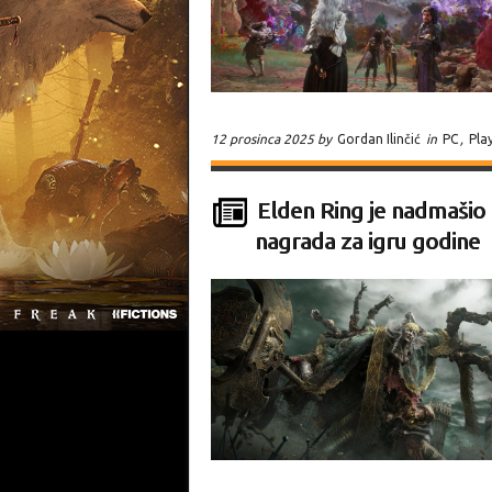
12 prosinca 2025 by
Gordan Ilinčić
in
PC
,
Pla
Elden Ring je nadmašio 
nagrada za igru godine