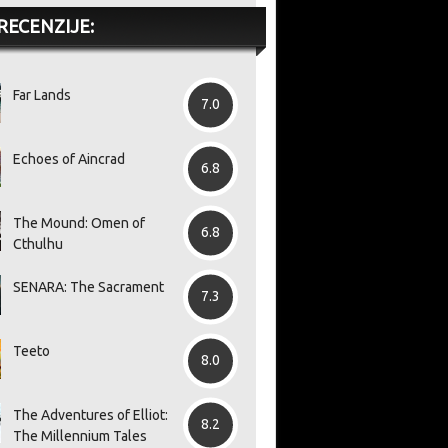
RECENZIJE:
Far Lands
7.0
Echoes of Aincrad
6.8
The Mound: Omen of
6.8
Cthulhu
SENARA: The Sacrament
7.3
Teeto
8.0
The Adventures of Elliot:
8.2
The Millennium Tales