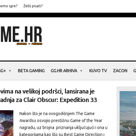
jemo igre?
Želiš pisati?
GG+
BETA GAMING
GG.HR ARHIVA
KUVO TV
ZACON
G
ima na velikoj podršci, lansirana je
adnja za Clair Obscur: Expedition 33
Nakon što je na ovogodišnjem The Game
Awardsu osvojio prestižnu Game of the Year
nagradu, uz brojna priznanja uključujući i ona u
kategorijama kao što su Best Game Direction i