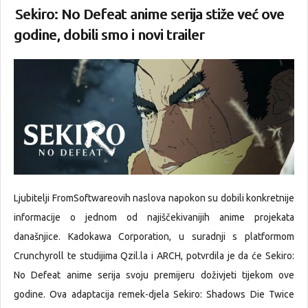
Sekiro: No Defeat anime serija stiže već ove
godine, dobili smo i novi trailer
Ljubitelji FromSoftwareovih naslova napokon su dobili konkretnije
informacije o jednom od najiščekivanijih anime projekata
današnjice. Kadokawa Corporation, u suradnji s platformom
Crunchyroll te studijima Qzil.la i ARCH, potvrdila je da će Sekiro:
No Defeat anime serija svoju premijeru doživjeti tijekom ove
godine. Ova adaptacija remek-djela Sekiro: Shadows Die Twice