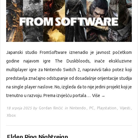
Japanski studio FromSoftware iznenadio je javnost početkom
godine najavom igre The Duskbloods, inače ekskluzivne
multiplayer igre za Nintendo Switch 2, napravivši tako potez koji
predstavlja značajno odstupanje od dosadašnje orijentacije studija
na single player naslove. No, izgleda da to nije jedini projekt koji je
trenutno u razvoju. Prema izvješću portala…
Više →
18 srpnja 2025 by
Gordan Ilinčić
in
Nintendo
,
PC
,
Playstation
,
Vijesti
,
Xbox
Elden Ring Nightreign