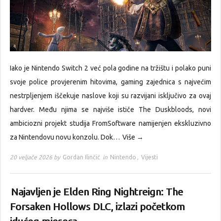
Iako je Nintendo Switch 2 već pola godine na tržištu i polako puni
svoje police provjerenim hitovima, gaming zajednica s najvećim
nestrpljenjem iščekuje naslove koji su razvijani isključivo za ovaj
hardver. Među njima se najviše ističe The Duskbloods, novi
ambiciozni projekt studija FromSoftware namijenjen ekskluzivno
za Nintendovu novu konzolu. Dok…
Više →
20 veljače 2026 by
Gordan Ilinčić
in
Nintendo
,
Vijesti
Najavljen je Elden Ring Nightreign: The
Forsaken Hollows DLC, izlazi početkom