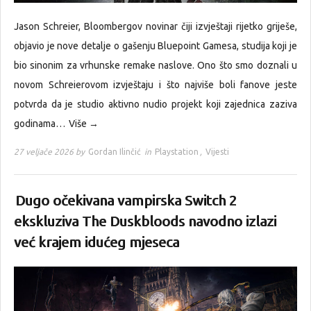
Jason Schreier, Bloombergov novinar čiji izvještaji rijetko griješe,
objavio je nove detalje o gašenju Bluepoint Gamesa, studija koji je
bio sinonim za vrhunske remake naslove. Ono što smo doznali u
novom Schreierovom izvještaju i što najviše boli fanove jeste
potvrda da je studio aktivno nudio projekt koji zajednica zaziva
godinama…
Više →
27 veljače 2026 by
Gordan Ilinčić
in
Playstation
,
Vijesti
Dugo očekivana vampirska Switch 2
ekskluziva The Duskbloods navodno izlazi
već krajem idućeg mjeseca