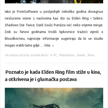
Iako je FromSoftware u posljednjih nekoliko godina dosegnuo
neslućene visine s naslovima kao što su Elden Ring i Sekiro:
Shadows Die Twice, Dark Souls franšiza već neko vrijeme miruje.
Dok su fanovi godinama trošili tipkovnice tražeći vijesti o
Bloodborneu, najnovije informacije sugeriraju da bi se studio
mogao vratiti tamo gdje…
Više →
04 svibnja 2026 by
Gordan Ilinčić
in
PC
,
Playstation
,
Vijesti
,
Xbox
Poznato je kada Elden Ring film stiže u kina,
a otkrivena je i glumačka postava