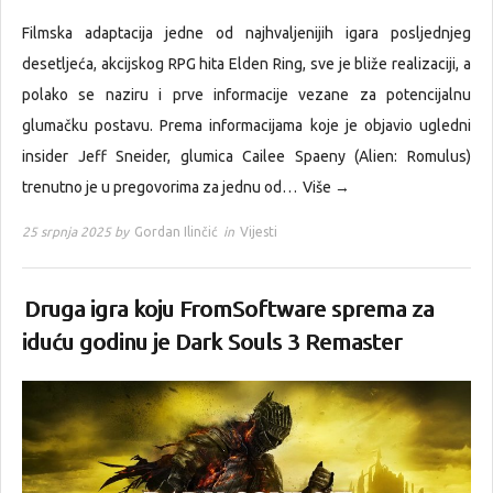
Filmska adaptacija jedne od najhvaljenijih igara posljednjeg
desetljeća, akcijskog RPG hita Elden Ring, sve je bliže realizaciji, a
polako se naziru i prve informacije vezane za potencijalnu
glumačku postavu. Prema informacijama koje je objavio ugledni
insider Jeff Sneider, glumica Cailee Spaeny (Alien: Romulus)
trenutno je u pregovorima za jednu od…
Više →
25 srpnja 2025 by
Gordan Ilinčić
in
Vijesti
Druga igra koju FromSoftware sprema za
iduću godinu je Dark Souls 3 Remaster