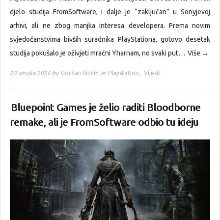
djelo studija FromSoftware, i dalje je “zaključan” u Sonyjevoj
arhivi, ali ne zbog manjka interesa developera. Prema novim
svjedočanstvima bivših suradnika PlayStationa, gotovo desetak
studija pokušalo je oživjeti mračni Yharnam, no svaki put…
Više →
03 ožujka 2026 by
Gordan Ilinčić
in
Playstation
,
Vijesti
Bluepoint Games je želio raditi Bloodborne
remake, ali je FromSoftware odbio tu ideju