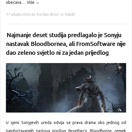
obećava…
Više →
17 ožujka 2026 by
Gordan Ilinčić
in
Vijesti
Najmanje deset studija predlagalo je Sonyju
nastavak Bloodbornea, ali FromSoftware nije
dao zeleno svjetlo ni za jedan prijedlog
U sjeni Sonyjevih ureda odvija se prava drama oko jednog od
najobožavanijih naslova prošlog desetljeća. Bloodborne, remek