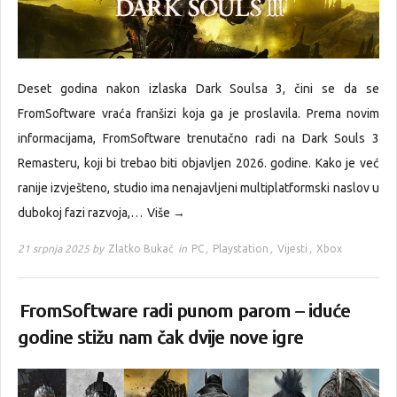
Deset godina nakon izlaska Dark Soulsa 3, čini se da se
FromSoftware vraća franšizi koja ga je proslavila. Prema novim
informacijama, FromSoftware trenutačno radi na Dark Souls 3
Remasteru, koji bi trebao biti objavljen 2026. godine. Kako je već
ranije izvješteno, studio ima nenajavljeni multiplatformski naslov u
dubokoj fazi razvoja,…
Više →
21 srpnja 2025 by
Zlatko Bukač
in
PC
,
Playstation
,
Vijesti
,
Xbox
FromSoftware radi punom parom – iduće
godine stižu nam čak dvije nove igre