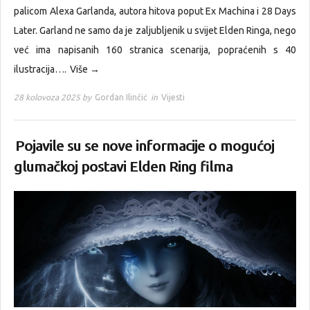
palicom Alexa Garlanda, autora hitova poput Ex Machina i 28 Days
Later. Garland ne samo da je zaljubljenik u svijet Elden Ringa, nego
već ima napisanih 160 stranica scenarija, popraćenih s 40
ilustracija….
Više →
28 kolovoza 2025 by
Gordan Ilinčić
in
Vijesti
Pojavile su se nove informacije o mogućoj
glumačkoj postavi Elden Ring filma