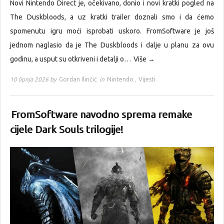
Novi Nintendo Direct je, očekivano, donio i novi kratki pogled na
The Duskbloods, a uz kratki trailer doznali smo i da ćemo
spomenutu igru moći isprobati uskoro. FromSoftware je još
jednom naglasio da je The Duskbloods i dalje u planu za ovu
godinu, a usput su otkriveni i detalji o…
Više →
10 lipnja 2026 by
Gordan Ilinčić
in
Nintendo
,
Vijesti
FromSoftware navodno sprema remake
cijele Dark Souls trilogije!