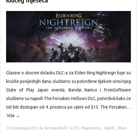
idućeg mjeseca
Glasine o skorom dolasku DLC-a za Elden Ring Nightreign koje su
kružile posljednjih dana, službeno su potvrđene tijekom sinoćnjeg
State of Play Japan eventa. Bandai Namco i FromSoftware
službeno su najavili The Forsaken Hollows DLC, potvrdivši kako će
isti biti dostupan od 4. prosinca po cijeni od $15. The Forsaken…
Više →
12 studenoga 2025 by
Gordan Ilinčić
in
PC
,
Playstation
,
Vijesti
,
Xbox