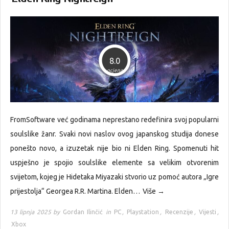
8.0
ocjena
FromSoftware već godinama neprestano redefinira svoj popularni
soulslike žanr. Svaki novi naslov ovog japanskog studija donese
ponešto novo, a izuzetak nije bio ni Elden Ring. Spomenuti hit
uspješno je spojio soulslike elemente sa velikim otvorenim
svijetom, kojeg je Hidetaka Miyazaki stvorio uz pomoć autora „Igre
prijestolja“ Georgea R.R. Martina. Elden…
Više →
13 lipnja 2025 by
Gordan Ilinčić
in
PC
,
Playstation
,
Recenzije
,
Vijesti
,
Xbox