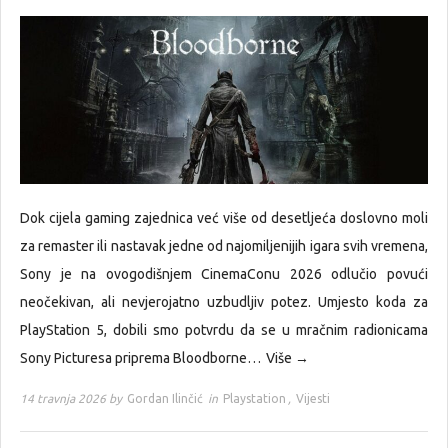
Dok cijela gaming zajednica već više od desetljeća doslovno moli
za remaster ili nastavak jedne od najomiljenijih igara svih vremena,
Sony je na ovogodišnjem CinemaConu 2026 odlučio povući
neočekivan, ali nevjerojatno uzbudljiv potez. Umjesto koda za
PlayStation 5, dobili smo potvrdu da se u mračnim radionicama
Sony Picturesa priprema Bloodborne…
Više →
14 travnja 2026 by
Gordan Ilinčić
in
Playstation
,
Vijesti