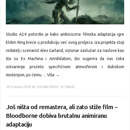
Studio A24 potvrdio je kako ambiciozna filmska adaptacija igre
Elden Ring kreće u produkciju već ovog proljeća. Iza projekta stoji
redatelj i scenarist Alex Garland, vizionar zaslužan za naslove kao
što su Ex Machina i Annihilation, što sugerira da nas čeka
ostvarenje prožeto specifičnom atmosferom i dubokom
misterijom, po čemu…
Više →
20 travnja 2026 by
Gordan Ilinčić
in
Vijesti
Još ništa od remastera, ali zato stiže film –
Bloodborne dobiva brutalnu animiranu
adaptaciju