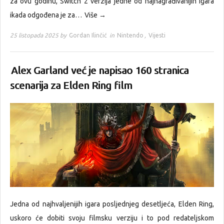
za ovu godinu, Switch 2 verzija jedne od najnagrađivanijih igara
ikada odgođena je za…
Više →
25 listopada 2025 by
Gordan Ilinčić
in
Nintendo
,
Vijesti
Alex Garland već je napisao 160 stranica
scenarija za Elden Ring film
Jedna od najhvaljenijih igara posljednjeg desetljeća, Elden Ring,
uskoro će dobiti svoju filmsku verziju i to pod redateljskom