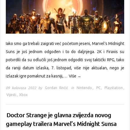
Iako smo ga trebali zaigrati već početom jeseni, Marvel’s Midnight
Suns je još jednom odgođen i to do daljnjega. 2K i Firaxis su
potvrdili da su odlučili još jednom odgoditi svoj taktički RPG, tako
da raniji datum izlaska, 7. listopad, više nije aktualan, nego je
izlazak igre pomaknut za kasniji,…
Više →
09 kolovoza 2022 by
Gordan Ilinčić
in
Nintendo
,
PC
,
Playstation
,
Vijesti
,
Xbox
Doctor Strange je glavna zvijezda novog
gameplay trailera Marvel’s Midnight Sunsa