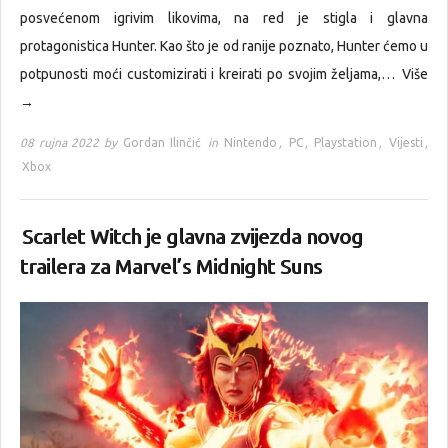
posvećenom igrivim likovima, na red je stigla i glavna
protagonistica Hunter. Kao što je od ranije poznato, Hunter ćemo u
potpunosti moći customizirati i kreirati po svojim željama,…
Više
→
08 rujna 2022 by
Gordan Ilinčić
in
Nintendo
,
PC
,
Playstation
,
Vijesti
,
Xbox
Scarlet Witch je glavna zvijezda novog
trailera za Marvel’s Midnight Suns