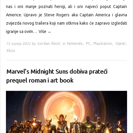
nas i oni manje poznati heroji, ali i oni najveći poput Captain
Americe. Upravo je Steve Rogers aka Captain America i glavna
zvijezda novog trailera koji nam otkriva kako će zapravo izgledati
igranje sa ovim…
Više →
12 srpnja 2022 by
Gordan Ilinčić
in
Nintendo
,
PC
,
Playstation
,
Vijesti
,
Xbox
Marvel’s Midnight Suns dobiva prateći
prequel roman i art book