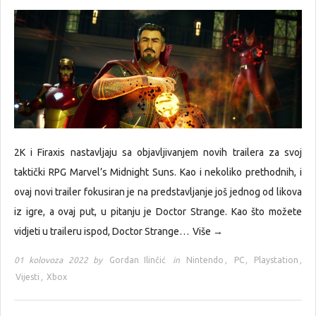
2K i Firaxis nastavljaju sa objavljivanjem novih trailera za svoj
taktički RPG Marvel’s Midnight Suns. Kao i nekoliko prethodnih, i
ovaj novi trailer fokusiran je na predstavljanje još jednog od likova
iz igre, a ovaj put, u pitanju je Doctor Strange. Kao što možete
vidjeti u traileru ispod, Doctor Strange…
Više →
01 kolovoza 2022 by
Gordan Ilinčić
in
Nintendo
,
PC
,
Playstation
,
Vijesti
,
Xbox