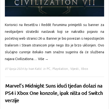
Korisnici na ResetEra i Reddit forumima primijetili su banner za
neobjavljeni strateški nastavak koji se nakratko pojavio na
početnoj web stranici 2K-a. Banner je bio povezan s nepostojećim
trailerom i Steam stranicom prije nego što je brzo uklonjen. Ovo
slučajno curenje itekako nam snažno sugerira da će službena
najava Civilizationa…
Više →
07 lipnja 2024 by
Ivan Katić
in
PC
,
Playstation
,
Vijesti
,
Xbox
Marvel’s Midnight Suns idući tjedan dolazi na
PS4 i Xbox One konzole, ipak ništa od Switch
verzije