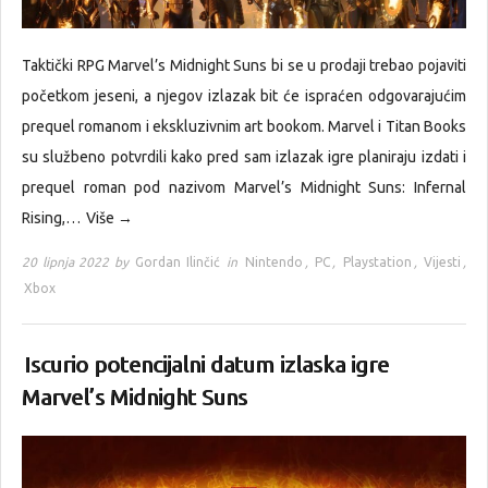
Taktički RPG Marvel’s Midnight Suns bi se u prodaji trebao pojaviti
početkom jeseni, a njegov izlazak bit će ispraćen odgovarajućim
prequel romanom i ekskluzivnim art bookom. Marvel i Titan Books
su službeno potvrdili kako pred sam izlazak igre planiraju izdati i
prequel roman pod nazivom Marvel’s Midnight Suns: Infernal
Rising,…
Više →
20 lipnja 2022 by
Gordan Ilinčić
in
Nintendo
,
PC
,
Playstation
,
Vijesti
,
Xbox
Iscurio potencijalni datum izlaska igre
Marvel’s Midnight Suns