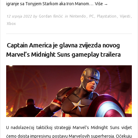
igranje sa Tonyjem Starkom aka Iron Manom…
Više →
12 srpnja 2022 by
Gordan Ilinčić
in
Nintendo
,
PC
,
Playstation
,
Vijesti
,
Xbox
Captain America je glavna zvijezda novog
Marvel’s Midnight Suns gameplay trailera
U nadolazećoj taktičkoj strategiji Marvel’s Midnight Suns vidjet
ćemo doista impresivnu postavu Marvelovih superheroja. Očekuju