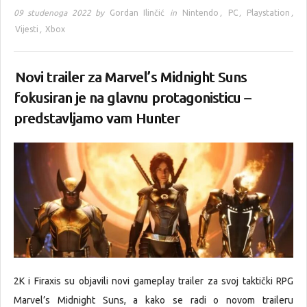
09 studenoga 2022 by
Gordan Ilinčić
in
Nintendo
,
PC
,
Playstation
,
Vijesti
,
Xbox
Novi trailer za Marvel’s Midnight Suns
fokusiran je na glavnu protagonisticu –
predstavljamo vam Hunter
2K i Firaxis su objavili novi gameplay trailer za svoj taktički RPG
Marvel’s Midnight Suns, a kako se radi o novom traileru