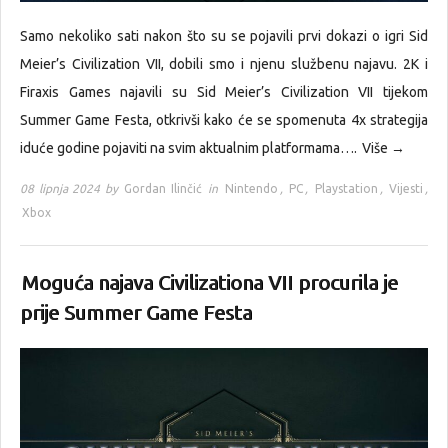
Samo nekoliko sati nakon što su se pojavili prvi dokazi o igri Sid
Meier’s Civilization VII, dobili smo i njenu službenu najavu. 2K i
Firaxis Games najavili su Sid Meier’s Civilization VII tijekom
Summer Game Festa, otkrivši kako će se spomenuta 4x strategija
iduće godine pojaviti na svim aktualnim platformama….
Više →
08 lipnja 2024 by
Gordan Ilinčić
in
Nintendo
,
PC
,
Playstation
,
Vijesti
,
Xbox
Moguća najava Civilizationa VII procurila je
prije Summer Game Festa