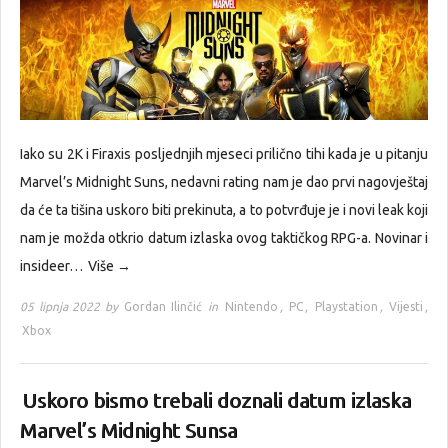
Iako su 2K i Firaxis posljednjih mjeseci prilično tihi kada je u pitanju
Marvel’s Midnight Suns, nedavni rating nam je dao prvi nagovještaj
da će ta tišina uskoro biti prekinuta, a to potvrđuje je i novi leak koji
nam je možda otkrio datum izlaska ovog taktičkog RPG-a. Novinar i
insideer…
Više →
05 lipnja 2022 by
Gordan Ilinčić
in
Nintendo
,
PC
,
Playstation
,
Vijesti
,
Xbox
Uskoro bismo trebali doznali datum izlaska
Marvel’s Midnight Sunsa