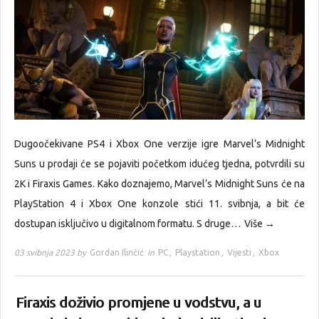
Dugoočekivane PS4 i Xbox One verzije igre Marvel’s Midnight
Suns u prodaji će se pojaviti početkom idućeg tjedna, potvrdili su
2K i Firaxis Games. Kako doznajemo, Marvel’s Midnight Suns će na
PlayStation 4 i Xbox One konzole stići 11. svibnja, a bit će
dostupan isključivo u digitalnom formatu. S druge…
Više →
03 svibnja 2023 by
Gordan Ilinčić
in
PC
,
Playstation
,
Vijesti
,
Xbox
Firaxis doživio promjene u vodstvu, a u