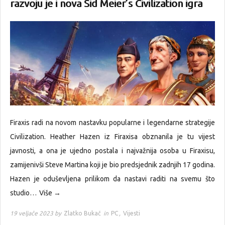
razvoju je i nova Sid Meier’s Civilization igra
Firaxis radi na novom nastavku popularne i legendarne strategije
Civilization. Heather Hazen iz Firaxisa obznanila je tu vijest
javnosti, a ona je ujedno postala i najvažnija osoba u Firaxisu,
zamijenivši Steve Martina koji je bio predsjednik zadnjih 17 godina.
Hazen je oduševljena prilikom da nastavi raditi na svemu što
studio…
Više →
19 veljače 2023 by
Zlatko Bukač
in
PC
,
Vijesti