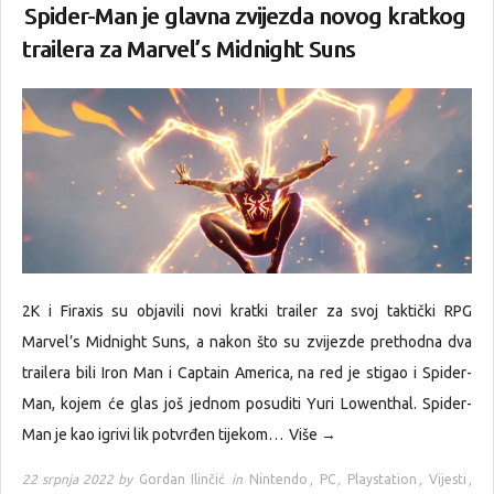
Spider-Man je glavna zvijezda novog kratkog
trailera za Marvel’s Midnight Suns
2K i Firaxis su objavili novi kratki trailer za svoj taktički RPG
Marvel’s Midnight Suns, a nakon što su zvijezde prethodna dva
trailera bili Iron Man i Captain America, na red je stigao i Spider-
Man, kojem će glas još jednom posuditi Yuri Lowenthal. Spider-
Man je kao igrivi lik potvrđen tijekom…
Više →
22 srpnja 2022 by
Gordan Ilinčić
in
Nintendo
,
PC
,
Playstation
,
Vijesti
,