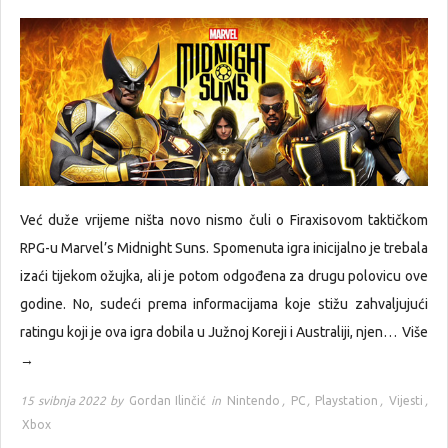
Već duže vrijeme ništa novo nismo čuli o Firaxisovom taktičkom
RPG-u Marvel’s Midnight Suns. Spomenuta igra inicijalno je trebala
izaći tijekom ožujka, ali je potom odgođena za drugu polovicu ove
godine. No, sudeći prema informacijama koje stižu zahvaljujući
ratingu koji je ova igra dobila u Južnoj Koreji i Australiji, njen…
Više
→
15 svibnja 2022 by
Gordan Ilinčić
in
Nintendo
,
PC
,
Playstation
,
Vijesti
,
Xbox