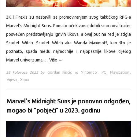
2K i Firaxis su nastavili sa promoviranjem svog taktičkog RPG-a
Marvel’s Midnight Suns. Pomalo očekivano, dobili smo novi trailer
posvećen predstavljanju igrivih likova, a ovaj put na red je stigla
Scarlet Witch. Scarlet Witch aka Wanda Maximoff, kao što je
poznato, spada među najmoćnije i najopasnije likove cijelog
Marvel univerzuma,…
Više →
22 kolovoza 2022 by
Gordan Ilinčić
in
Nintendo
,
PC
,
Playstation
,
Vijesti
,
Xbox
Marvel’s Midnight Suns je ponovno odgođen,
mogao bi “pobjeći” u 2023. godinu