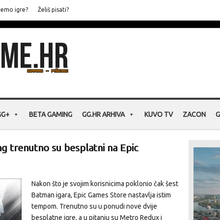
jemo igre?
Želiš pisati?
GG+
BETA GAMING
GG.HR ARHIVA
KUVO TV
ZACON
G
g trenutno su besplatni na Epic
Nakon što je svojim korisnicima poklonio čak šest
Batman igara, Epic Games Store nastavlja istim
tempom. Trenutno su u ponudi nove dvije
besplatne igre, a u pitanju su Metro Redux i