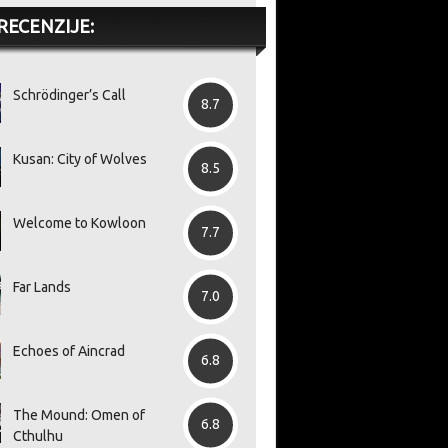
RECENZIJE:
Schrödinger’s Call
8.7
Kusan: City of Wolves
8.5
Welcome to Kowloon
7.7
Far Lands
7.0
Echoes of Aincrad
6.8
The Mound: Omen of
6.8
Cthulhu