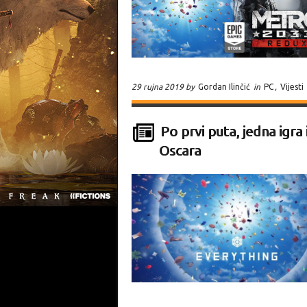
29 rujna 2019 by
Gordan Ilinčić
in
PC
,
Vijesti
Po prvi puta, jedna igr
Oscara