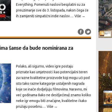
Everything. Pomenuti naslovi besplatni su za
preuzimanje sve do 3. listopada, nakon čega će
ih zamijeniti simpatični indie naslov…
Više →
a ima šanse da bude nominirana za
Polako, ali sigurno, video igre postaju
priznate kao umjetnost i kao potencijalni teren
za razne kvalitetne proizvode koji mogu ući pod
isto tako razne kategorije ustaljenih nagrada
koje se inače dodjeljuju filmovima. Naravno, mi
već godinama 8ako ne destljećima) znamo koliko
neke igr emogu biti značajne, kvalitetne i kako
pružaju posebnu…
Više →