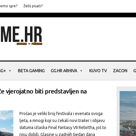
jemo igre?
Želiš pisati?
GG+
BETA GAMING
GG.HR ARHIVA
KUVO TV
ZACON
G
će vjerojatno biti predstavljen na
Prošao je veliki broj festivala i evenata ovoga
ljeta, a mnogi koji su čekali novi trailer i objavu
datuma izlaska Final Fantasy VII Rebirtha, još to
nisu dobili. Glasine u zadnjih tjedan dana