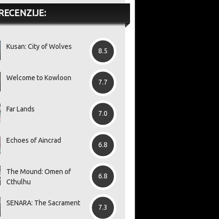
RECENZIJE:
Kusan: City of Wolves
8.5
Welcome to Kowloon
7.7
Far Lands
7.0
Echoes of Aincrad
6.8
The Mound: Omen of
6.8
Cthulhu
SENARA: The Sacrament
7.3