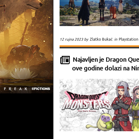
12 rujna 2023 by
Zlatko Bukač
in
Playstation
Najavljen je Dragon Que
ove godine dolazi na Ni